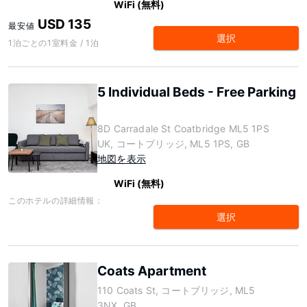
WiFi (無料)
USD 135
最安値
選択
1泊ごとの1室料金 / 1泊
5 Individual Beds - Free Parking
8D Carradale St Coatbridge ML5 1PS
UK, コートブリッジ, ML5 1PS, GB
地図を表示
WiFi (無料)
このホテルの詳細情報：
選択
Coats Apartment
110 Coats St, コートブリッジ, ML5
3NX, GB