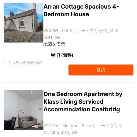
Arran Cottage Spacious 4-
Bedroom House
250 Whifflet St, コートブリッジ, ML5
4SH, GB
地図を表示
WiFi (無料)
このホテルの詳細情報：
選択
One Bedroom Apartment by
Klass Living Serviced
Accommodation Coatbridg
272 East Muiryhall Street, コートブリッ
ジ, ML5 3SA, GB