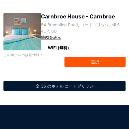
Carnbroe House - Carnbroe
64 Brambling Road, コートブリッジ, ML5
4UP, GB
地図を表示
WiFi (無料)
このホテルの詳細情報：
選択
全 36 のホテル コートブリッジ