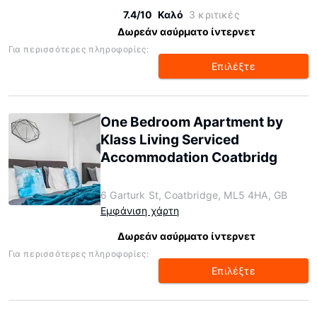
7.4/10
Καλό
3 κριτικές
Δωρεάν ασύρματο ίντερνετ
Για περισσότερες πληροφορίες:
Επιλέξτε
One Bedroom Apartment by
Klass Living Serviced
Accommodation Coatbridg
6 Garturk St, Coatbridge, ML5 4HA, GB
Εμφάνιση χάρτη
Δωρεάν ασύρματο ίντερνετ
Για περισσότερες πληροφορίες:
Επιλέξτε