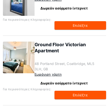
Δωρεάν ασύρματο ίντερνετ
Για περισσότερες πληροφορίες:
Επιλέξτε
Ground Floor Victorian
Apartment
48 Portland Street, Coatbridge, ML5
3LH, GB
Εμφάνιση χάρτη
Δωρεάν ασύρματο ίντερνετ
Για περισσότερες πληροφορίες:
Επιλέξτε