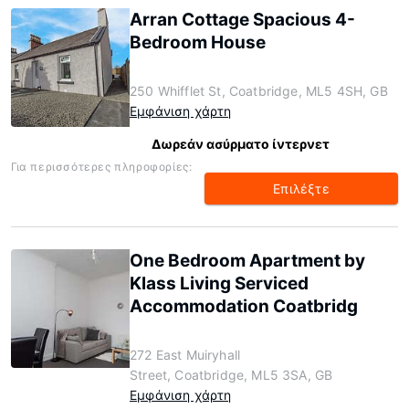
Arran Cottage Spacious 4-
Bedroom House
250 Whifflet St, Coatbridge, ML5 4SH, GB
Εμφάνιση χάρτη
Δωρεάν ασύρματο ίντερνετ
Για περισσότερες πληροφορίες:
Επιλέξτε
One Bedroom Apartment by
Klass Living Serviced
Accommodation Coatbridg
272 East Muiryhall
Street, Coatbridge, ML5 3SA, GB
Εμφάνιση χάρτη