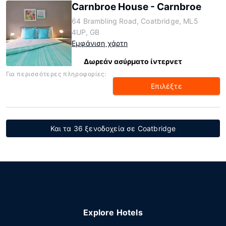
Carnbroe House - Carnbroe
64 Brambling Road, Coatbridge, ML5
4UP, GB
Εμφάνιση χάρτη
Δωρεάν ασύρματο ίντερνετ
Για περισσότερες πληροφορίες:
Επιλέξτε
Και τα 36 ξενοδοχεία σε Coatbridge
Explore Hotels