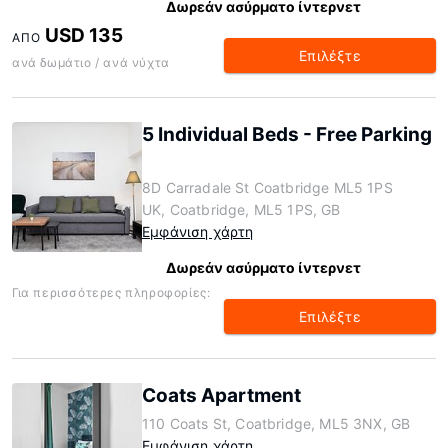
Δωρεάν ασύρματο ίντερνετ
USD 135
ΑΠΌ
Επιλέξτε
ανά δωμάτιο / ανά νύχτα
5 Individual Beds - Free Parking
8D Carradale St Coatbridge ML5 1PS
UK, Coatbridge, ML5 1PS, GB
Εμφάνιση χάρτη
Δωρεάν ασύρματο ίντερνετ
Για περισσότερες πληροφορίες:
Επιλέξτε
Coats Apartment
110 Coats St, Coatbridge, ML5 3NX, GB
Εμφάνιση χάρτη