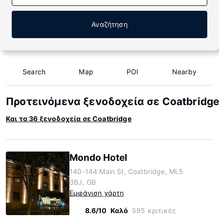
Αναζήτηση
Search
Map
POI
Nearby
Προτεινόμενα ξενοδοχεία σε Coatbridg
Και τα 36 ξενοδοχεία σε Coatbridge
Mondo Hotel
140-144 Main St, Coatbridge, ML5
3BJ, GB
Εμφάνιση χάρτη
8.6/10
Καλό
595 κριτικές