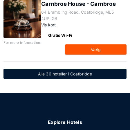
Carnbroe House - Carnbroe
64 Brambling Road, Coatbridge, ML5
4UP, GB
Vis kort
Gratis Wi-Fi
For mere information:
Vælg
Alle 36 hoteller i Coatbridge
Explore Hotels