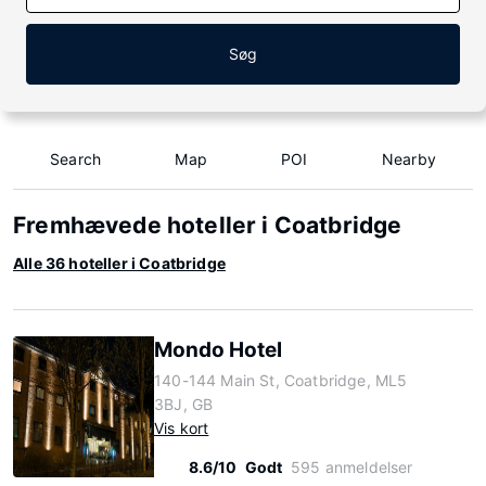
Søg
Search
Map
POI
Nearby
Fremhævede hoteller i Coatbridge
Alle 36 hoteller i Coatbridge
Mondo Hotel
140-144 Main St, Coatbridge, ML5
3BJ, GB
Vis kort
8.6/10
Godt
595 anmeldelser