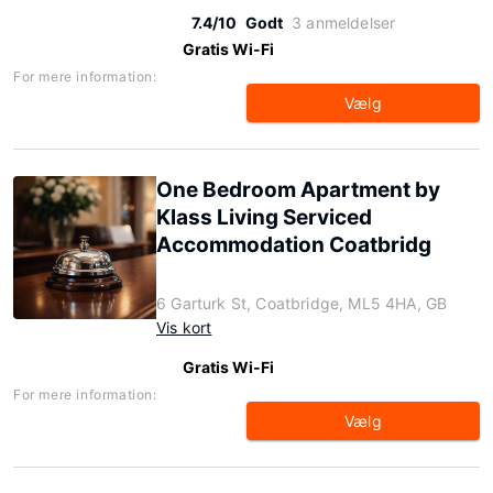
7.4/10
Godt
3 anmeldelser
Gratis Wi-Fi
For mere information:
Vælg
One Bedroom Apartment by
Klass Living Serviced
Accommodation Coatbridg
6 Garturk St, Coatbridge, ML5 4HA, GB
Vis kort
Gratis Wi-Fi
For mere information:
Vælg