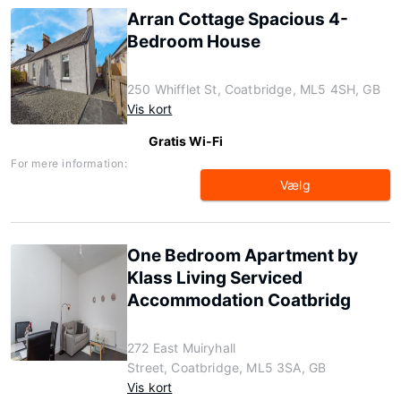
Arran Cottage Spacious 4-
Bedroom House
250 Whifflet St, Coatbridge, ML5 4SH, GB
Vis kort
Gratis Wi-Fi
For mere information:
Vælg
One Bedroom Apartment by
Klass Living Serviced
Accommodation Coatbridg
272 East Muiryhall
Street, Coatbridge, ML5 3SA, GB
Vis kort