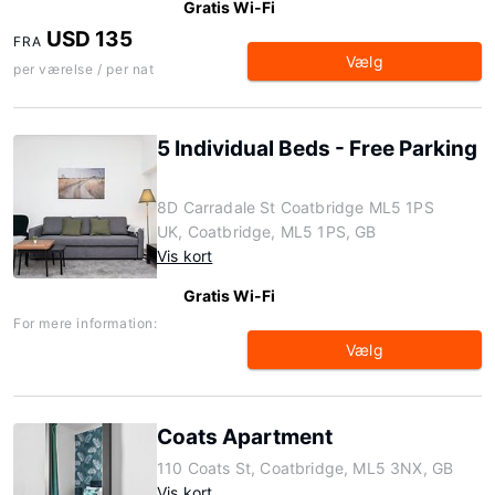
Gratis Wi-Fi
USD 135
FRA
Vælg
per værelse / per nat
5 Individual Beds - Free Parking
8D Carradale St Coatbridge ML5 1PS
UK, Coatbridge, ML5 1PS, GB
Vis kort
Gratis Wi-Fi
For mere information:
Vælg
Coats Apartment
110 Coats St, Coatbridge, ML5 3NX, GB
Vis kort