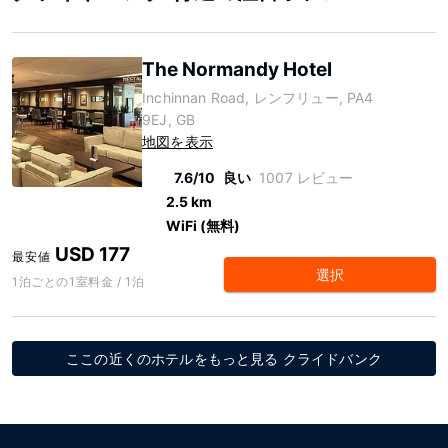
The Normandy Hotel
Inchinnan Road, レンフリュー, PA4
9EJ, GB
地図を表示
7.6/10
良い
1007 レビュー
2.5 km
WiFi (無料)
USD 177
最安値
選択
1泊ごとの1室料金 / 1泊
ここの近くのホテルをもっと見る クライドバンク