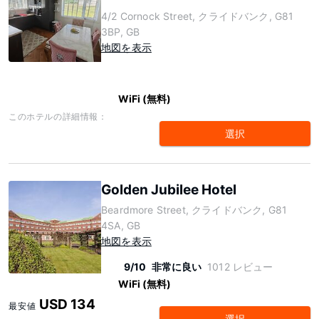
4/2 Cornock Street, クライドバンク, G81
3BP, GB
地図を表示
WiFi (無料)
このホテルの詳細情報：
選択
Golden Jubilee Hotel
Beardmore Street, クライドバンク, G81
4SA, GB
地図を表示
9/10
非常に良い
1012 レビュー
WiFi (無料)
USD 134
最安値
選択