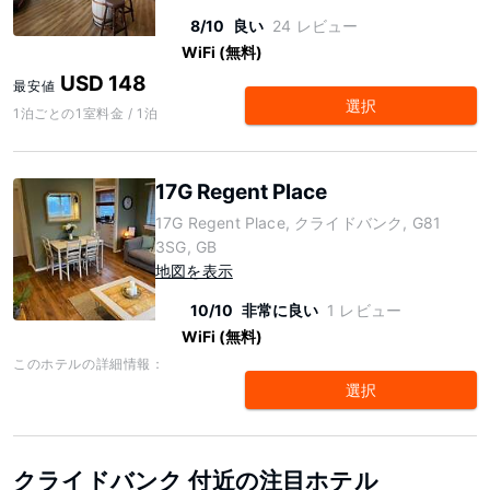
8/10
良い
24 レビュー
WiFi (無料)
USD 148
最安値
選択
1泊ごとの1室料金 / 1泊
17G Regent Place
17G Regent Place, クライドバンク, G81
3SG, GB
地図を表示
10/10
非常に良い
1 レビュー
WiFi (無料)
このホテルの詳細情報：
選択
クライドバンク 付近の注目ホテル