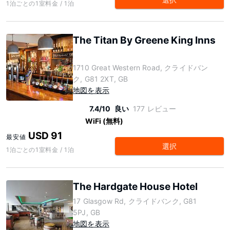
1泊ごとの1室料金 / 1泊
The Titan By Greene King Inns
1710 Great Western Road, クライドバン
ク, G81 2XT, GB
地図を表示
7.4/10
良い
177 レビュー
WiFi (無料)
USD 91
最安値
選択
1泊ごとの1室料金 / 1泊
The Hardgate House Hotel
17 Glasgow Rd, クライドバンク, G81
5PJ, GB
地図を表示