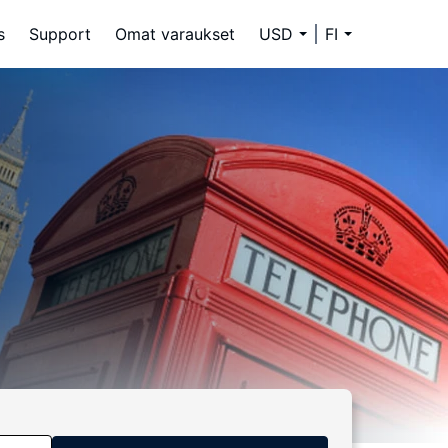
s
Support
Omat varaukset
USD
FI