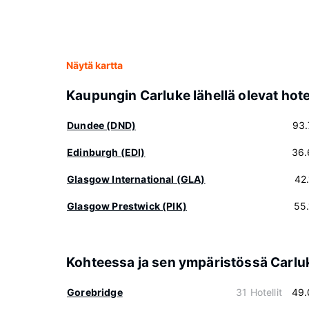
Näytä kartta
Kaupungin Carluke lähellä olevat hotel
Dundee (DND)
93.
Edinburgh (EDI)
36.
Glasgow International (GLA)
42
Glasgow Prestwick (PIK)
55
Kohteessa ja sen ympäristössä Carlu
Gorebridge
31 Hotellit
49.