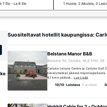
e 7 Elo - La 8 Elo
1 Huone, 2 Aikuista, 0 Last
Suositeltavat hotellit kaupungissa: Car
Belstane Manor B&B
Belstane Rd, Carluke, ML8 5HN, GB
Carluke Leisure Centre ja Carluke Golf C
uke
kävelymatkan päässä majoituspaikasta. 
8,1 km:n päässä...
Lue Lisää
10/10
Loistava
5 arvioon
I
Hobbit Cabin for 2 - Outdo