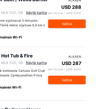
ALKAEN
USD 288
e, ML8 5QE, GB
Näytä kartta
per huone / yötä kohti
tre sijaitsevat 5 minuutin
Valitse
Tämä mökki sijaitsee 6,6 km:n
lmainen Wi-Fi
 Hot Tub & Fire
ALKAEN
e, ML8 5QE, GB
Näytä kartta
USD 287
per huone / yötä kohti
ä kohteesta Carluke Golf Club
hteesta Cambusnethan Priory.
Valitse
lmainen Wi-Fi