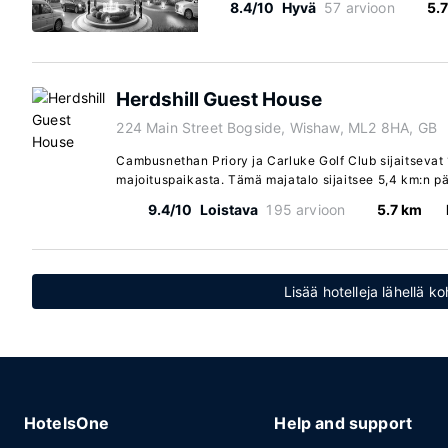
8.4/10
Hyvä
57 arvioon
5.
Herdshill Guest House
224 Main Street Bogside, Wishaw, ML2 8HA, GB
Cambusnethan Priory ja Carluke Golf Club sijaitseva
majoituspaikasta. Tämä majatalo sijaitsee 5,4 km:n p
9.4/10
Loistava
195 arvioon
5.7 km
Lisää hotelleja lähellä k
HotelsOne
Help and support