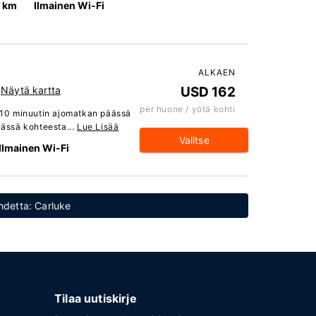
7 km
Ilmainen Wi-Fi
ALKAEN
Näytä kartta
USD 162
per huone / yötä kohti
t 10 minuutin ajomatkan päässä
äässä kohteesta...
Lue Lisää
Valitse
Ilmainen Wi-Fi
ohdetta: Carluke
Tilaa uutiskirje