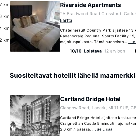
Riverside Apartments
7 km
2A Braidwood Road Crossford, Carlu
6 km
kartta
4 km
Chatelherault Country Park sijaitsee 13 
Ravenscraig Regional Sports Facility 15,
2 km
majoituspaikasta. Tämä huoneisto...
Lue
10/10
Loistava
12 arvioon
Suositeltavat hotellit lähellä maamerkki
Cartland Bridge Hotel
Glasgow Road, Lanark, ML11 9UE, G
Cartland Bridge Hotel sijaitsee keskustas
Craignethan Castle 5 minuutin ajomatkan
2,6 km:n päässä...
Lue Lisää