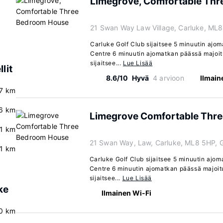
Limegrove, Comfortable Th
21 Swan Way Law Village, Carluke, ML
Carluke Golf Club sijaitsee 5 minuutin ajo
Centre 6 minuutin ajomatkan päässä majoi
sijaitsee...
Lue Lisää
lit
8.6/10
Hyvä
4 arvioon
Ilmain
7 km
6 km
Limegrove Comfortable Thr
.1 km
21 Swan Way, Law, Carluke, ML8 5HP, 
.1 km
Carluke Golf Club sijaitsee 5 minuutin ajo
Centre 6 minuutin ajomatkan päässä majoit
sijaitsee...
Lue Lisää
ke
Ilmainen Wi-Fi
0 km