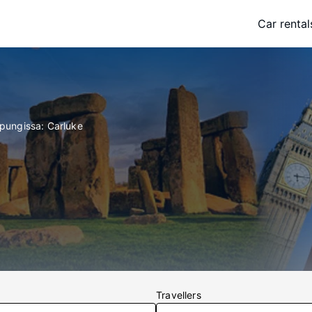
Car rental
upungissa: Carluke
Travellers