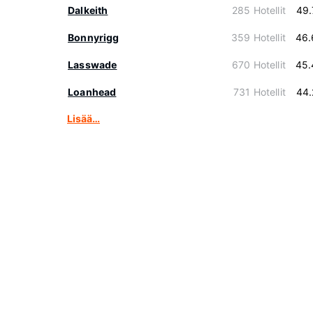
Dalkeith
285 Hotellit
49.
Bonnyrigg
359 Hotellit
46.
Lasswade
670 Hotellit
45.
Loanhead
731 Hotellit
44.
Lisää…