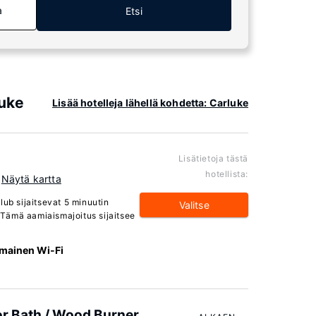
a
Etsi
luke
Lisää hotelleja lähellä kohdetta: Carluke
Lisätietoja tästä
hotellista:
Näytä kartta
lub sijaitsevat 5 minuutin
Valitse
Tämä aamiaismajoitus sijaitsee
lmainen Wi-Fi
or Bath / Wood Burner