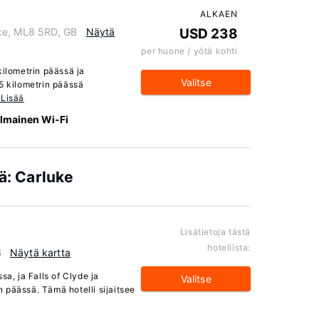
ALKAEN
ke, ML8 5RD, GB
Näytä
USD 238
per huone / yötä kohti
kilometrin päässä ja
Valitse
5 kilometrin päässä
 Lisää
Ilmainen Wi-Fi
ä: Carluke
Lisätietoja tästä
hotellista:
B
Näytä kartta
sa, ja Falls of Clyde ja
Valitse
 päässä. Tämä hotelli sijaitsee