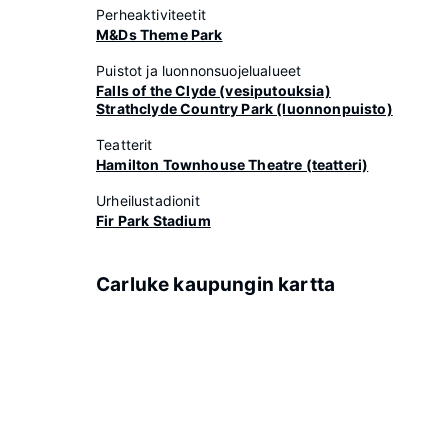
Perheaktiviteetit
M&Ds Theme Park
Puistot ja luonnonsuojelualueet
Falls of the Clyde (vesiputouksia)
Strathclyde Country Park (luonnonpuisto)
Teatterit
Hamilton Townhouse Theatre (teatteri)
Urheilustadionit
Fir Park Stadium
Carluke kaupungin kartta