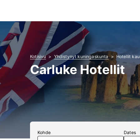
Kotisivu
Yhdistynyt kuningaskunta
Hotellit ka
Carluke Hotellit
Kohde
Dates