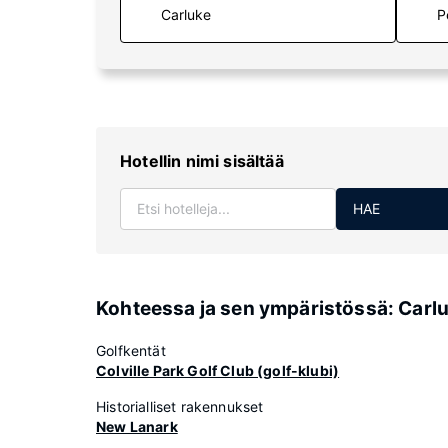
P
Hotellin nimi sisältää
HAE
Kohteessa ja sen ympäristössä: Carl
Golfkentät
Colville Park Golf Club (golf-klubi)
Historialliset rakennukset
New Lanark