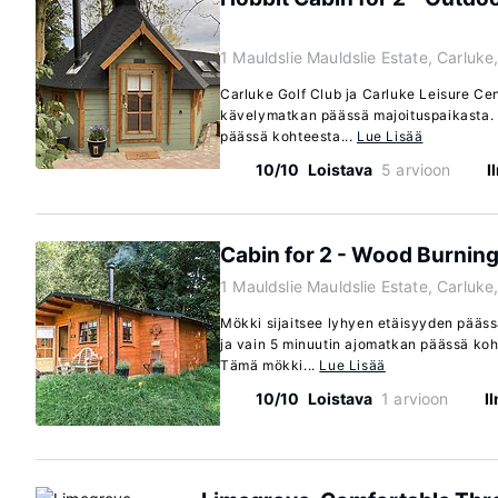
1 Mauldslie Mauldslie Estate, Carluk
Carluke Golf Club ja Carluke Leisure Cen
kävelymatkan päässä majoituspaikasta. 
päässä kohteesta...
Lue Lisää
10/10
Loistava
5 arvioon
I
Cabin for 2 - Wood Burning
1 Mauldslie Mauldslie Estate, Carluk
Mökki sijaitsee lyhyen etäisyyden pääss
ja vain 5 minuutin ajomatkan päässä ko
Tämä mökki...
Lue Lisää
10/10
Loistava
1 arvioon
I