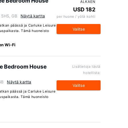
ree Bedroom House
ALKAEN
USD 182
8 5HS, GB
Näytä kartta
per huone / yötä kohti
matkan päässä ja Carluke Leisure
Valitse
tuspaikasta. Tämä huoneisto
en Wi-Fi
ee Bedroom House
Lisätietoja tästä
hotellista:
GB
Näytä kartta
Valitse
matkan päässä ja Carluke Leisure
uspaikasta. Tämä huoneisto