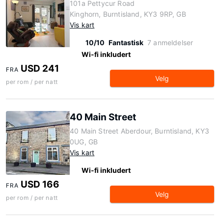
101a Pettycur Road
Kinghorn, Burntisland, KY3 9RP, GB
Vis kart
10/10
Fantastisk
7 anmeldelser
Wi-fi inkludert
USD 241
FRA
Velg
per rom / per natt
40 Main Street
40 Main Street Aberdour, Burntisland, KY3
0UG, GB
Vis kart
Wi-fi inkludert
USD 166
FRA
Velg
per rom / per natt