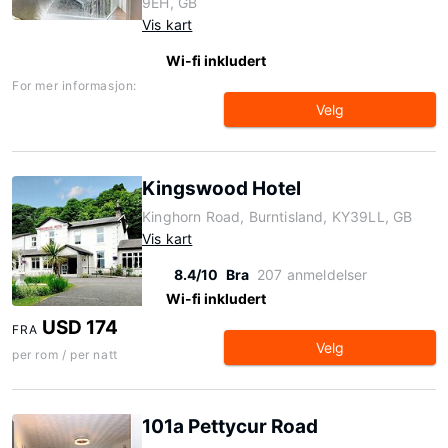
9EH, GB
Vis kart
Wi-fi inkludert
For mer informasjon:
Velg
Kingswood Hotel
Kinghorn Road, Burntisland, KY39LL, GB
Vis kart
8.4/10
Bra
207 anmeldelser
Wi-fi inkludert
USD 174
FRA
Velg
per rom / per natt
101a Pettycur Road