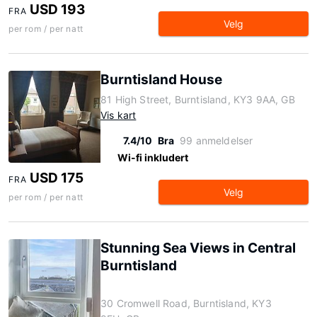
USD 193
FRA
Velg
per rom / per natt
Burntisland House
81 High Street, Burntisland, KY3 9AA, GB
Vis kart
7.4/10
Bra
99 anmeldelser
Wi-fi inkludert
USD 175
FRA
Velg
per rom / per natt
Stunning Sea Views in Central
Burntisland
30 Cromwell Road, Burntisland, KY3