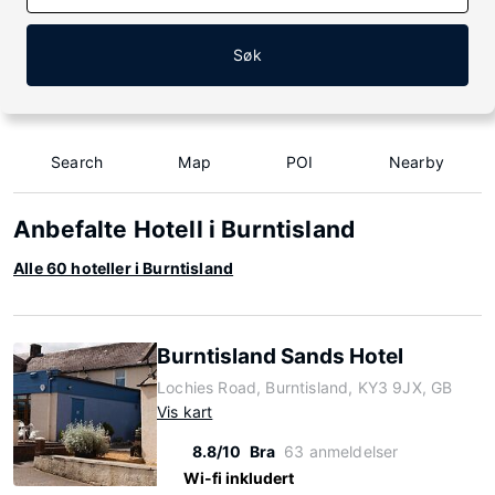
Søk
Search
Map
POI
Nearby
Anbefalte Hotell i Burntisland
Alle 60 hoteller i Burntisland
Burntisland Sands Hotel
Lochies Road, Burntisland, KY3 9JX, GB
Vis kart
8.8/10
Bra
63 anmeldelser
Wi-fi inkludert