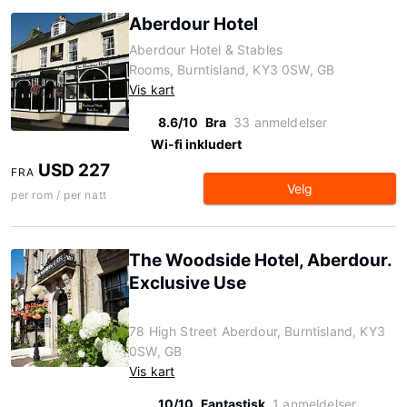
Aberdour Hotel
Aberdour Hotel & Stables
Rooms, Burntisland, KY3 0SW, GB
Vis kart
8.6/10
Bra
33 anmeldelser
Wi-fi inkludert
USD 227
FRA
Velg
per rom / per natt
The Woodside Hotel, Aberdour.
Exclusive Use
78 High Street Aberdour, Burntisland, KY3
0SW, GB
Vis kart
10/10
Fantastisk
1 anmeldelser