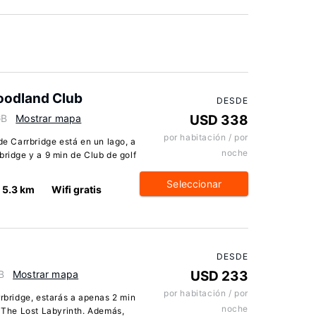
oodland Club
DESDE
GB
Mostrar mapa
USD 338
por habitación / por
 Carrbridge está en un lago, a
noche
bridge y a 9 min de Club de golf
Seleccionar
5.3 km
Wifi gratis
DESDE
B
Mostrar mapa
USD 233
por habitación / por
rrbridge, estarás a apenas 2 min
noche
e The Lost Labyrinth. Además,