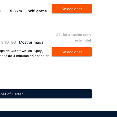
Seleccionar
s
5.3 km
Wifi gratis
Más información sobre
este hotel:
3 3ND, GB
Mostrar mapa
campo de Grantown-on-Spey,
Seleccionar
menos de 4 minutos en coche de
oat of Garten