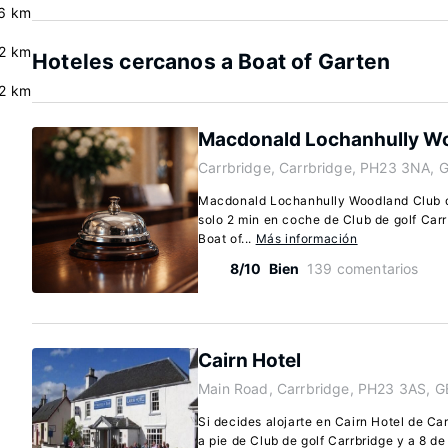
.6 km
.2 km
Hoteles cercanos a Boat of Garten
.2 km
Macdonald Lochanhully W
Carrbridge, Carrbridge, PH23 3NA, 
Macdonald Lochanhully Woodland Club de
solo 2 min en coche de Club de golf Carr
Boat of...
Más información
8/10
Bien
139 comentarios
Cairn Hotel
Main Road, Carrbridge, PH23 3AS, G
Si decides alojarte en Cairn Hotel de Ca
a pie de Club de golf Carrbridge y a 8 d