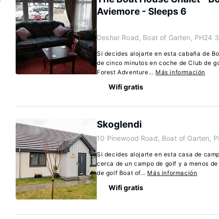
Aviemore - Sleeps 6
Deshar Road, Boat of Garten, PH24 
Si decides alojarte en esta cabaña de B
de cinco minutos en coche de Club de g
Forest Adventure...
Más información
Wifi gratis
Skoglendi
10 Pinewood Road, Boat of Garten, 
Si decides alojarte en esta casa de camp
cerca de un campo de golf y a menos de
de golf Boat of...
Más información
Wifi gratis