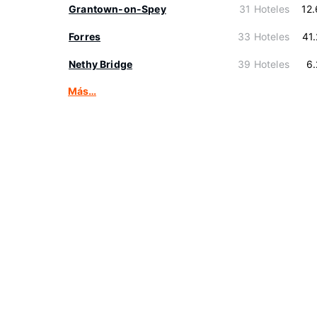
Grantown-on-Spey
31 Hoteles
12
Forres
33 Hoteles
41
Nethy Bridge
39 Hoteles
6
Más…