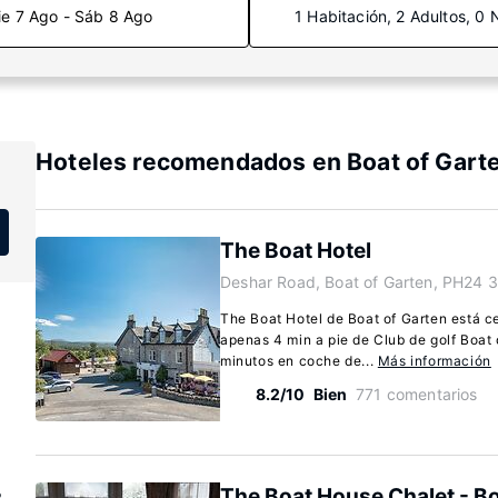
ie 7 Ago - Sáb 8 Ago
1 Habitación, 2 Adultos, 0 
Hoteles recomendados en Boat of Gart
The Boat Hotel
Deshar Road, Boat of Garten, PH24 
The Boat Hotel de Boat of Garten está c
apenas 4 min a pie de Club de golf Boat
minutos en coche de...
Más información
8.2/10
Bien
771 comentarios
The Boat House Chalet - Bo
e