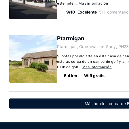
este hotel...
Más información
9/10
Excelente
511 comentario
Ptarmigan
Ptarmigan, Grantown-on-Spey, PH2
Si optas por alojarte en esta casa de 
estarás cerca de un campo de golf y a 
Club de golf...
Más información
5.4 km
Wifi gratis
Más hoteles cerca de B