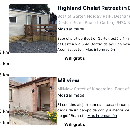
Highland Chalet Retreat in 
Boat of Garten Holiday Park, Desha
Deshar Road, Boat of Garten, PH24 
Mostrar mapa
Este chalet de Boat of Garten está a 1 m
of Garten y a 5 de Centro de águilas pe
Además, este...
Más información
8 km
Wifi gratis
9 km
.6 km
Millview
Millview Street of Kincardine, Boat 
Mostrar mapa
Si decides alojarte en esta casa de camp
cerca de un campo de golf y a menos de
.0 km
de golf Boat of...
Más información
3 km
Wifi gratis