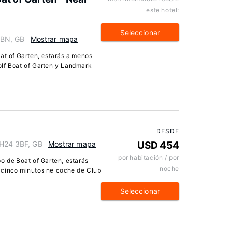
este hotel:
Seleccionar
3BN, GB
Mostrar mapa
oat of Garten, estarás a menos
olf Boat of Garten y Landmark
DESDE
PH24 3BF, GB
Mostrar mapa
USD 454
por habitación / por
o de Boat of Garten, estarás
noche
 cinco minutos ne coche de Club
Seleccionar