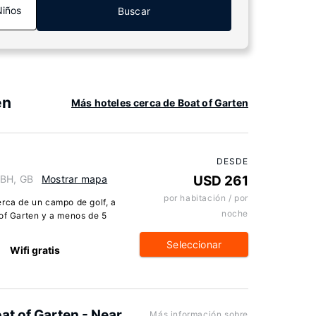
Niños
Buscar
en
Más hoteles cerca de Boat of Garten
DESDE
3BH, GB
Mostrar mapa
USD 261
por habitación / por
erca de un campo de golf, a
noche
 of Garten y a menos de 5
Seleccionar
Wifi gratis
at of Garten - Near
Más información sobre