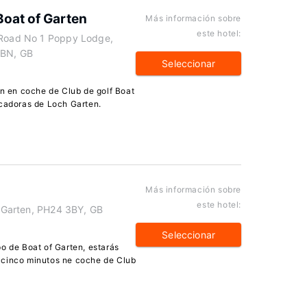
Boat of Garten
Más información sobre
este hotel:
r Road No 1 Poppy Lodge,
3BN, GB
Seleccionar
in en coche de Club de golf Boat
scadoras de Loch Garten.
Más información sobre
este hotel:
of Garten, PH24 3BY, GB
Seleccionar
o de Boat of Garten, estarás
 cinco minutos ne coche de Club