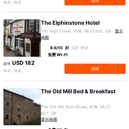
选择
每房 / 每夜
The Elphinstone Hotel
145 High Street, 毕格, ML12 6DL, GB
显示
地图
8.6/10
好
320 评论
免费 Wi-Fi
USD 182
起价
选择
每房 / 每夜
The Old Mill Bed & Breakfast
The Old Mill, Burn Braes, 毕格, ML12
6LY, GB
显示地图