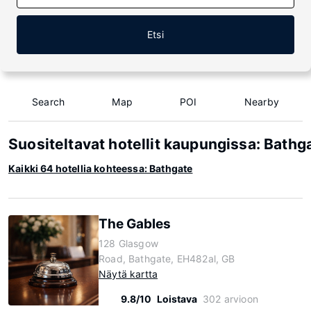
Etsi
Search
Map
POI
Nearby
Suositeltavat hotellit kaupungissa: Bathg
Kaikki 64 hotellia kohteessa: Bathgate
The Gables
128 Glasgow
Road, Bathgate, EH482al, GB
Näytä kartta
9.8/10
Loistava
302 arvioon