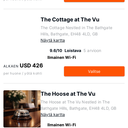
The Cottage at The Vu
The Cottage Nestled in The Bathgate
Hills, Bathgate, EH48 4LD, GB
Näytä kartta
9.6/10
Loistava
5 arvioon
Ilmainen Wi-Fi
USD 426
ALKAEN
Valitse
per huone / yötä kohti
The Hoose at The Vu
The Hoose at The Vu Nestled in The
Bathgate Hills, Bathgate, EH48 4LD, GB
Näytä kartta
Ilmainen Wi-Fi