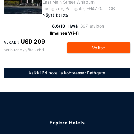
East Main Street Whitburn,
Livingston, Bathgate, EH47 0JU, GB
Näytä kartta
8.6/10
Hyvä
397 arvioon
Ilmainen Wi-Fi
USD 209
ALKAEN
Valitse
per huone / yötä kohti
Kaikki 64 hotellia kohteessa: Bathgate
Explore Hotels