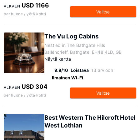
USD 1166
ALKAEN
Valitse
per huone / yötä kohti
The Vu Log Cabins
Nestled in The Bathgate Hills
Ballencrieff, Bathgate, EH48 4LD, GB
Näytä kartta
9.8/10
Loistava
13 arvioon
Ilmainen Wi-Fi
USD 304
ALKAEN
Valitse
per huone / yötä kohti
Best Western The Hilcroft Hotel
West Lothian