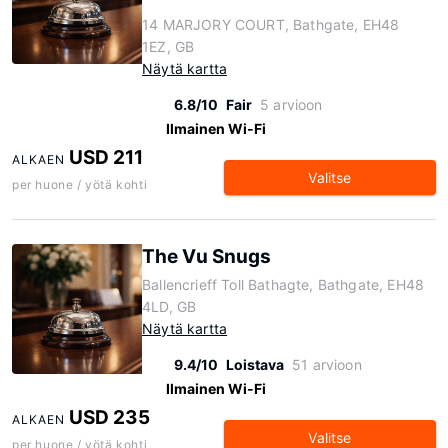
14 MARJORY COURT, Bathgate, EH48
1EZ, GB
Näytä kartta
6.8/10
Fair
5 arvioon
Ilmainen Wi-Fi
USD 211
ALKAEN
Valitse
per huone / yötä kohti
The Vu Snugs
Ballencrieff Toll Bathagte, Bathgate, EH48
4LD, GB
Näytä kartta
9.4/10
Loistava
51 arvioon
Ilmainen Wi-Fi
USD 235
ALKAEN
Valitse
per huone / yötä kohti