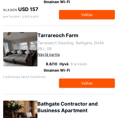
Ilmainen Wi-Fi
USD 157
ALKAEN
Valitse
per huone / yötä kohti
Tarrareoch Farm
Tarrareach Steading, Bathgate, EH48
3BJ, GB
Näytä kartta
8.8/10
Hyvä
6 arvioon
Ilmainen Wi-Fi
Lisätietoja tästä hotellista:
Valitse
Bathgate Contractor and
Business Apartment