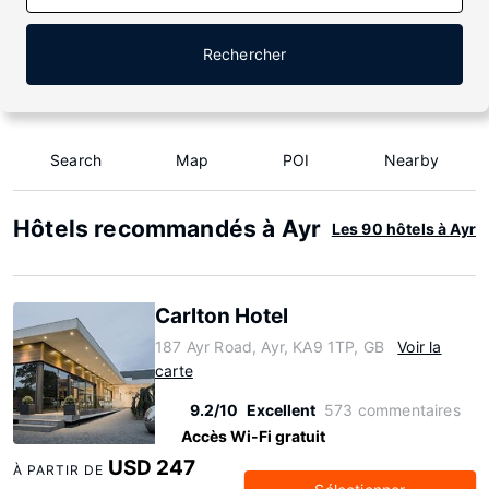
Rechercher
Search
Map
POI
Nearby
Hôtels recommandés à Ayr
Les 90 hôtels à Ayr
Carlton Hotel
187 Ayr Road, Ayr, KA9 1TP, GB
Voir la
carte
9.2/10
Excellent
573 commentaires
Accès Wi-Fi gratuit
USD 247
À PARTIR DE