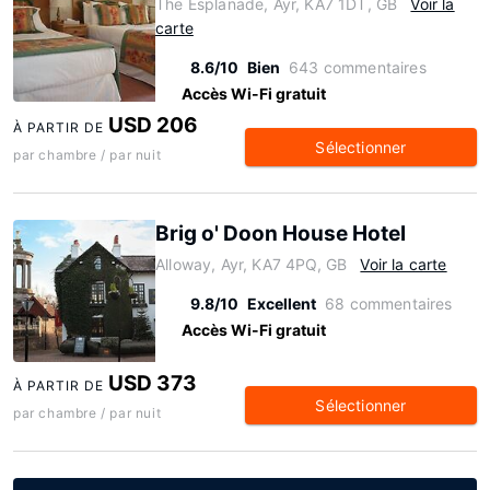
The Esplanade, Ayr, KA7 1DT, GB
Voir la
carte
8.6/10
Bien
643 commentaires
Accès Wi-Fi gratuit
USD 206
À PARTIR DE
Sélectionner
par chambre / par nuit
Brig o' Doon House Hotel
Alloway, Ayr, KA7 4PQ, GB
Voir la carte
9.8/10
Excellent
68 commentaires
Accès Wi-Fi gratuit
USD 373
À PARTIR DE
Sélectionner
par chambre / par nuit