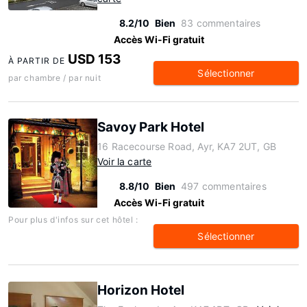
8.2/10
Bien
83 commentaires
Accès Wi-Fi gratuit
USD 153
À PARTIR DE
Sélectionner
par chambre / par nuit
Savoy Park Hotel
16 Racecourse Road, Ayr, KA7 2UT, GB
Voir la carte
8.8/10
Bien
497 commentaires
Accès Wi-Fi gratuit
Pour plus d'infos sur cet hôtel :
Sélectionner
Horizon Hotel