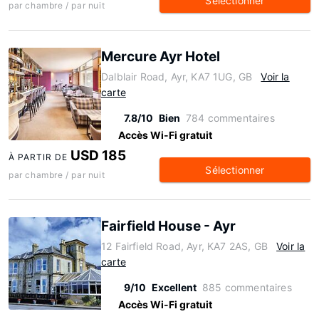
Sélectionner
par chambre / par nuit
Mercure Ayr Hotel
Dalblair Road, Ayr, KA7 1UG, GB
Voir la
carte
7.8/10
Bien
784 commentaires
Accès Wi-Fi gratuit
USD 185
À PARTIR DE
Sélectionner
par chambre / par nuit
Fairfield House - Ayr
12 Fairfield Road, Ayr, KA7 2AS, GB
Voir la
carte
9/10
Excellent
885 commentaires
Accès Wi-Fi gratuit