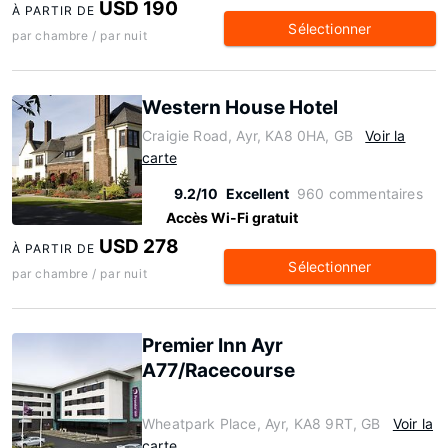
USD 190
À PARTIR DE
Sélectionner
par chambre / par nuit
Western House Hotel
Craigie Road, Ayr, KA8 0HA, GB
Voir la
carte
9.2/10
Excellent
960 commentaires
Accès Wi-Fi gratuit
USD 278
À PARTIR DE
Sélectionner
par chambre / par nuit
Premier Inn Ayr
A77/Racecourse
Wheatpark Place, Ayr, KA8 9RT, GB
Voir la
carte