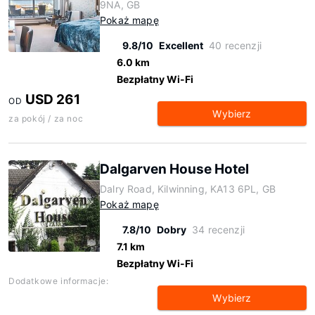
9NA, GB
Pokaż mapę
9.8/10
Excellent
40 recenzji
6.0 km
Bezpłatny Wi-Fi
USD 261
OD
Wybierz
za pokój / za noc
Dalgarven House Hotel
Dalry Road, Kilwinning, KA13 6PL, GB
Pokaż mapę
7.8/10
Dobry
34 recenzji
7.1 km
Bezpłatny Wi-Fi
Dodatkowe informacje:
Wybierz