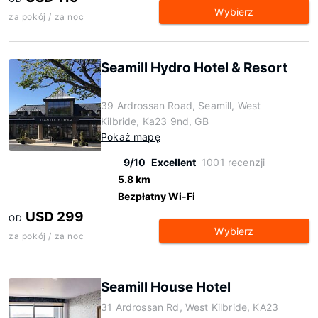
Wybierz
za pokój / za noc
Seamill Hydro Hotel & Resort
39 Ardrossan Road, Seamill, West
Kilbride, Ka23 9nd, GB
Pokaż mapę
9/10
Excellent
1001 recenzji
5.8 km
Bezpłatny Wi-Fi
USD 299
OD
Wybierz
za pokój / za noc
Seamill House Hotel
31 Ardrossan Rd, West Kilbride, KA23