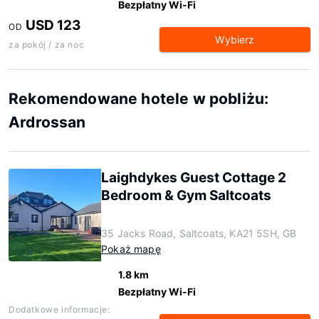
Bezpłatny Wi-Fi
USD 123
OD
Wybierz
za pokój / za noc
Rekomendowane hotele w pobliżu:
Ardrossan
Laighdykes Guest Cottage 2
Bedroom & Gym Saltcoats
35 Jacks Road, Saltcoats, KA21 5SH, GB
Pokaż mapę
1.8 km
Bezpłatny Wi-Fi
Dodatkowe informacje: