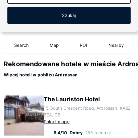
Szukaj
Search
Map
POI
Nearby
Rekomendowane hotele w mieście Ardro
Więcej hoteli w pobliżu Ardrossan
The Lauriston Hotel
15 South Crescent Road, Ardrossan, KA22
8EA, GB
Pokaż mapę
8.4/10
Dobry
255 recenzji