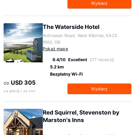
Wybierz
The Waterside Hotel
Ardrossan Road, West Kilbride, KA23
9NG, GB
Pokaż mapę
9.4/10
Excellent
277 recenzji
5.2 km
Bezpłatny Wi-Fi
USD 305
OD
Wybierz
za pokój / za noc
Red Squirrel, Stevenston by
Marston's Inns