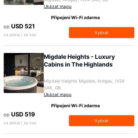
Ukázat mapu
Připojení Wi-Fi zdarma
USD 521
OD
Vybrat
za pokoj / za noc
Migdale Heights - Luxury
Cabins in The Highlands
Migdale Heights Migdale, Ardgay, IV24
3AR, GB
Ukázat mapu
Připojení Wi-Fi zdarma
USD 519
OD
Vybrat
za pokoj / za noc