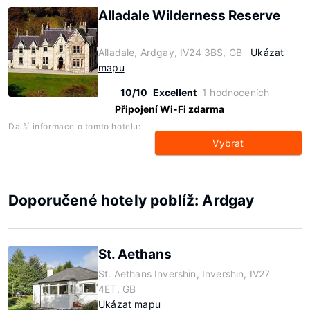
Alladale Wilderness Reserve
Alladale, Ardgay, IV24 3BS, GB
Ukázat
mapu
10/10
Excellent
1 hodnoceních
Připojení Wi-Fi zdarma
Další informace o tomto hotelu:
Vybrat
Doporučené hotely poblíž: Ardgay
St. Aethans
St. Aethans Invershin, Invershin, IV27
4ET, GB
Ukázat mapu