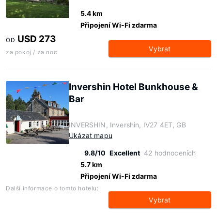
5.4 km
Připojení Wi-Fi zdarma
USD 273
OD
Vybrat
za pokoj / za noc
Invershin Hotel Bunkhouse &
Bar
INVERSHIN, Invershin, IV27 4ET, GB
Ukázat mapu
9.8/10
Excellent
42 hodnoceních
5.7 km
Připojení Wi-Fi zdarma
Další informace o tomto hotelu:
Vybrat