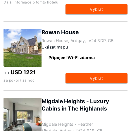
Další informace o tomto hotelu:
Vybrat
Rowan House
Rowan House, Ardgay, IV24 3DP, GB
Ukázat mapu
Připojení Wi-Fi zdarma
USD 1221
OD
Vybrat
za pokoj / za noc
Migdale Heights - Luxury
Cabins in The Highlands
Migdale Heights - Heather
Migdale, Ardgay, IV24 3AR, GB