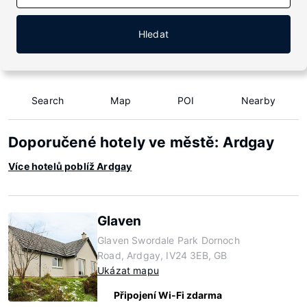
Hledat
Search
Map
POI
Nearby
Doporučené hotely ve městě: Ardgay
Více hotelů poblíž Ardgay
Glaven
Glaven Swordale Park Dornoch
Road, Ardgay, IV24 3EB, GB
Ukázat mapu
Připojení Wi-Fi zdarma