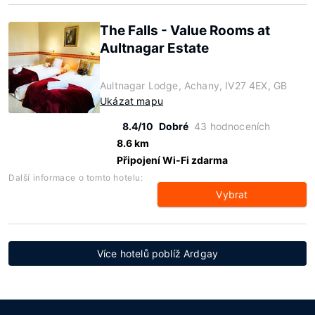
The Falls - Value Rooms at
Aultnagar Estate
Aultnagar Lodge, Achany, IV27 4EX, GB
Ukázat mapu
8.4/10
Dobré
43 hodnoceních
8.6 km
Připojení Wi-Fi zdarma
Další informace o tomto hotelu:
Vybrat
Více hotelů poblíž Ardgay