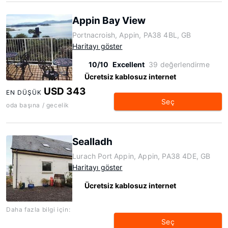
Appin Bay View
Portnacroish, Appin, PA38 4BL, GB
Haritayı göster
10/10
Excellent
39 değerlendirme
Ücretsiz kablosuz internet
USD 343
EN DÜŞÜK
Seç
oda başına / gecelik
Sealladh
Lurach Port Appin, Appin, PA38 4DE, GB
Haritayı göster
Ücretsiz kablosuz internet
Daha fazla bilgi için:
Seç