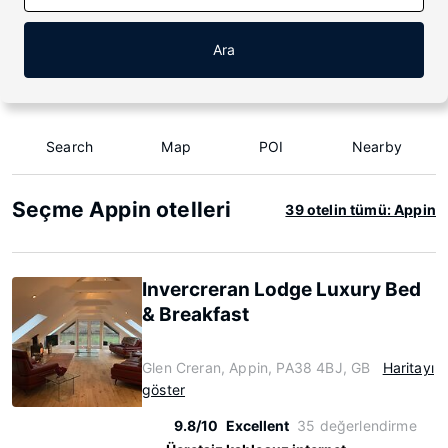
Ara
Search
Map
POI
Nearby
Seçme Appin otelleri
39 otelin tümü: Appin
Invercreran Lodge Luxury Bed
& Breakfast
Glen Creran, Appin, PA38 4BJ, GB
Haritayı
göster
9.8/10
Excellent
35 değerlendirme