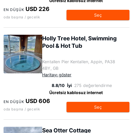
Ücretsiz kablosuz internet
USD 226
EN DÜŞÜK
Seç
oda başına / gecelik
Holly Tree Hotel, Swimming
Pool & Hot Tub
Kentallen Pier Kentallen, Appin, PA38
4BY, GB
Haritayı göster
8.8/10
İyi
275 değerlendirme
Ücretsiz kablosuz internet
USD 606
EN DÜŞÜK
Seç
oda başına / gecelik
Sea Otter Cottage