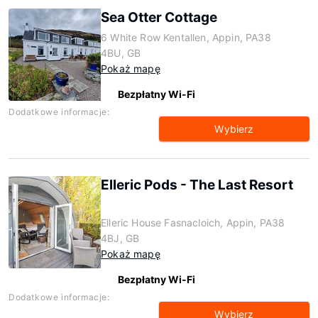
Sea Otter Cottage
6 White Row Kentallen, Appin, PA38
4BU, GB
Pokaż mapę
Bezpłatny Wi-Fi
Dodatkowe informacje:
Wybierz
Elleric Pods - The Last Resort
Elleric House Fasnacloich, Appin, PA38
4BJ, GB
Pokaż mapę
Bezpłatny Wi-Fi
Dodatkowe informacje:
Wybierz