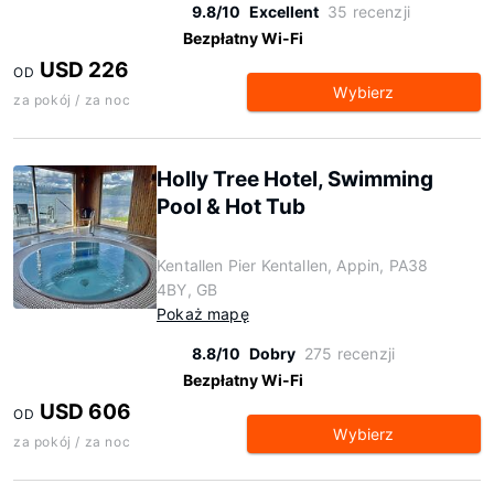
9.8/10
Excellent
35 recenzji
Bezpłatny Wi-Fi
USD 226
OD
Wybierz
za pokój / za noc
Holly Tree Hotel, Swimming
Pool & Hot Tub
Kentallen Pier Kentallen, Appin, PA38
4BY, GB
Pokaż mapę
8.8/10
Dobry
275 recenzji
Bezpłatny Wi-Fi
USD 606
OD
Wybierz
za pokój / za noc