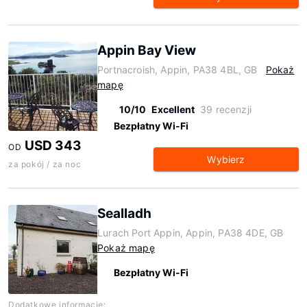
Appin Bay View
Portnacroish, Appin, PA38 4BL, GB
Pokaż
mapę
10/10
Excellent
39 recenzji
Bezpłatny Wi-Fi
USD 343
OD
Wybierz
za pokój / za noc
Sealladh
Lurach Port Appin, Appin, PA38 4DE, GB
Pokaż mapę
Bezpłatny Wi-Fi
Dodatkowe informacje: