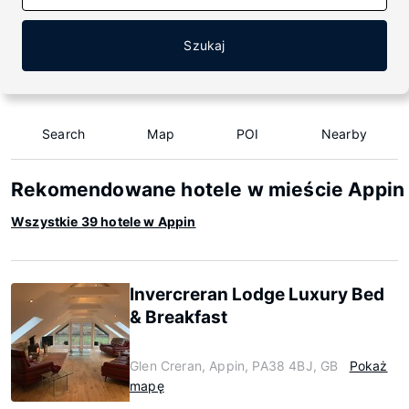
Szukaj
Search
Map
POI
Nearby
Rekomendowane hotele w mieście Appin
Wszystkie 39 hotele w Appin
Invercreran Lodge Luxury Bed
& Breakfast
Glen Creran, Appin, PA38 4BJ, GB
Pokaż
mapę