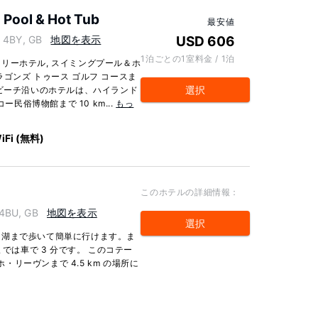
 Pool & Hot Tub
最安値
8 4BY, GB
地図を表示
USD 606
1泊ごとの1室料金 / 1泊
リーホテル, スイミングプール＆ホ
ゴンズ トゥース ゴルフ コースま
選択
のビーチ沿いのホテルは、ハイランド
ー民俗博物館まで 10 km...
もっ
iFi (無料)
このホテルの詳細情報：
 4BU, GB
地図を表示
選択
ニ湖まで歩いて簡単に行けます。ま
までは車で 3 分です。 このコテー
ホ・リーヴンまで 4.5 km の場所に