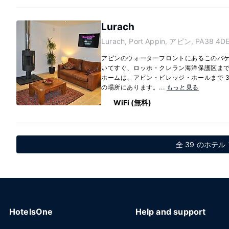
Lurach
Lurach, Port Appin, アピン, PA38 4DE
アピンのウォーターフロントにあるこのバ
いてすぐ、ロッホ・クレラン海洋保護区まで車
ホームは、アピン・ビレッジ・ホールまで 3.5
の場所にあります。...
もっと見る
WiFi (無料)
全 39 のホテル
HotelsOne
Help and support