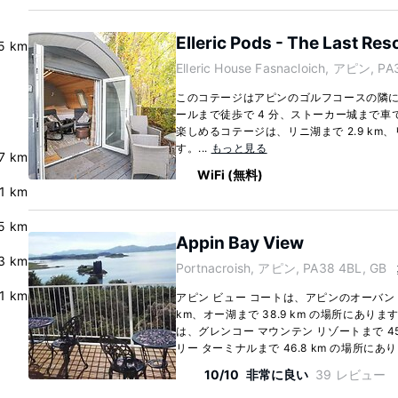
Elleric Pods - The Last Res
5 km
Elleric House Fasnacloich, アピン, PA
このコテージはアピンのゴルフコースの隣
ールまで徒歩で 4 分、ストーカー城まで車で
楽しめるコテージは、リニ湖まで 2.9 km、リ
す。...
もっと見る
7 km
WiFi (無料)
.1 km
5 km
Appin Bay View
3 km
Portnacroish, アピン, PA38 4BL, GB
.1 km
アピン ビュー コートは、アピンのオーバン 
km、オー湖まで 38.9 km の場所にあり
は、グレンコー マウンテン リゾートまで 45
リー ターミナルまで 46.8 km の場所にあり
10/10
非常に良い
39 レビュー