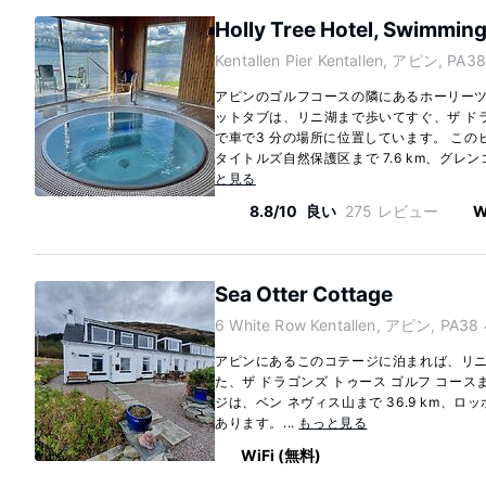
Holly Tree Hotel, Swimming
Kentallen Pier Kentallen, アピン, PA3
アピンのゴルフコースの隣にあるホーリーツ
ットタブは、リニ湖まで歩いてすぐ、ザ ドラ
で車で3 分の場所に位置しています。 こ
タイトルズ自然保護区まで 7.6 km、グレンコ
と見る
8.8/10
良い
275 レビュー
W
Sea Otter Cottage
6 White Row Kentallen, アピン, PA38
アピンにあるこのコテージに泊まれば、リ
た、ザ ドラゴンズ トゥース ゴルフ コース
ジは、ベン ネヴィス山まで 36.9 km、ロッ
あります。...
もっと見る
WiFi (無料)