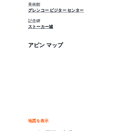
美術館
グレンコー ビジター センター
記念碑
ストーカー城
アピン マップ
地図を表示