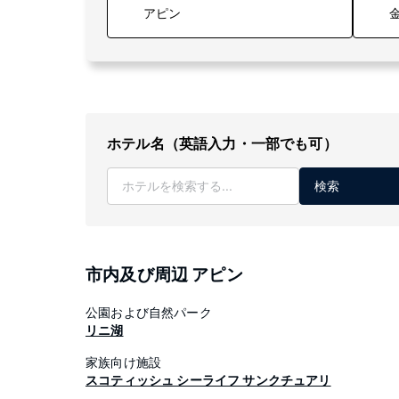
金
ホテル名（英語入力・一部でも可）
検索
市内及び周辺 アピン
公園および自然パーク
リニ湖
家族向け施設
スコティッシュ シーライフ サンクチュアリ