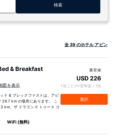
検索
全 39 のホテル アピン
Bed & Breakfast
最安値
USD 226
地図を表示
1泊ごとの1室料金 / 1泊
ッド & ブレックファストは、アピ
選択
29.7 km の場所にあります。 こ
.3 km、ザ ドラゴンズ トゥース ゴ
WiFi (無料)