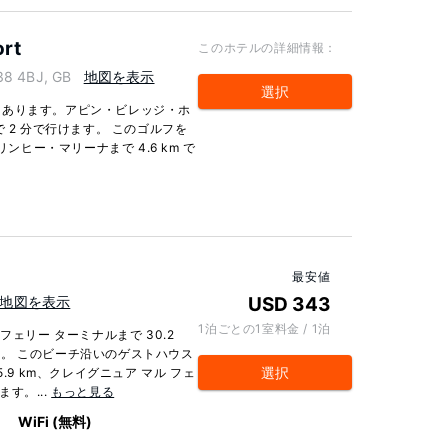
ort
このホテルの詳細情報：
38 4BJ, GB
地図を表示
選択
にあります。アピン・ビレッジ・ホ
 2 分で行けます。 このゴルフを
ンヒー・マリーナまで 4.6 km で
最安値
地図を表示
USD 343
1泊ごとの1室料金 / 1泊
フェリー ターミナルまで 30.2
ます。 このビーチ沿いのゲストハウス
選択
.9 km、クレイグニュア マル フェ
ます。...
もっと見る
WiFi (無料)