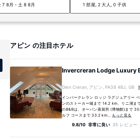
 7 8月 - 土 8 8月
1 部屋, 2 大人, 0 子供
アピン の注目ホテル
Invercreran Lodge Luxury 
Glen Creran, アピン, PA38 4BJ, GB
インバークレラン ロッジ ラグジュアリー ベ
ンのストーカー城まで 14.2 km、リニ湖まで 
のB&Bは、オーバン蒸留所 (博物館)まで 30
ルフ コースまで 33.2 km...
もっと見る
9.8/10
非常に良い
35 レビュー