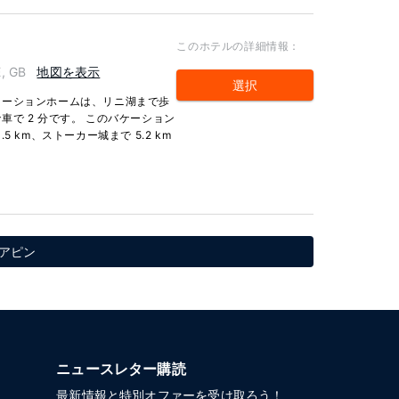
このホテルの詳細情報：
, GB
地図を表示
選択
ケーションホームは、リニ湖まで歩
で 2 分です。 このバケーション
 km、ストーカー城まで 5.2 km
 アピン
ニュースレター購読
最新情報と特別オファーを受け取ろう！