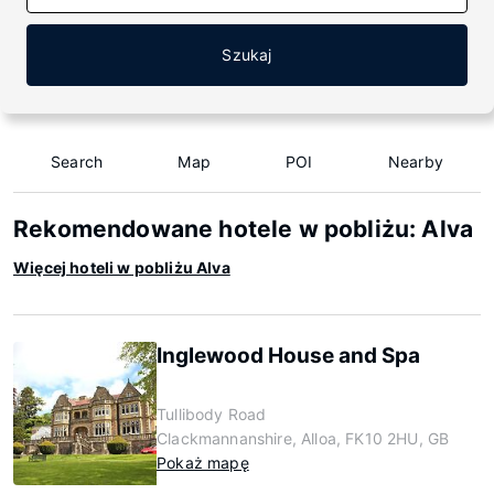
Szukaj
Search
Map
POI
Nearby
Rekomendowane hotele w pobliżu: Alva
Więcej hoteli w pobliżu Alva
Inglewood House and Spa
Tullibody Road
Clackmannanshire, Alloa, FK10 2HU, GB
Pokaż mapę