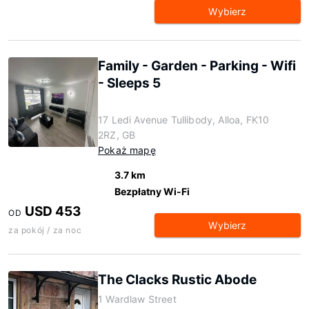
Wybierz
Family - Garden - Parking - Wifi
- Sleeps 5
17 Ledi Avenue Tullibody, Alloa, FK10
2RZ, GB
Pokaż mapę
3.7 km
Bezpłatny Wi-Fi
USD 453
OD
Wybierz
za pokój / za noc
The Clacks Rustic Abode
1 Wardlaw Street