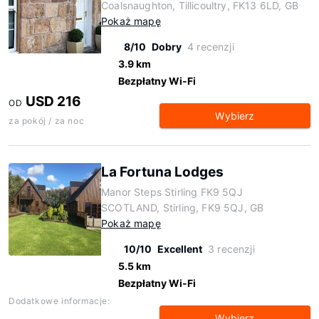
Coalsnaughton, Tillicoultry, FK13 6LD, GB
Pokaż mapę
8/10
Dobry
4 recenzji
3.9 km
Bezpłatny Wi-Fi
USD 216
OD
Wybierz
za pokój / za noc
La Fortuna Lodges
Manor Steps Stirling FK9 5QJ
SCOTLAND, Stirling, FK9 5QJ, GB
Pokaż mapę
10/10
Excellent
3 recenzji
5.5 km
Bezpłatny Wi-Fi
Dodatkowe informacje:
Wybierz