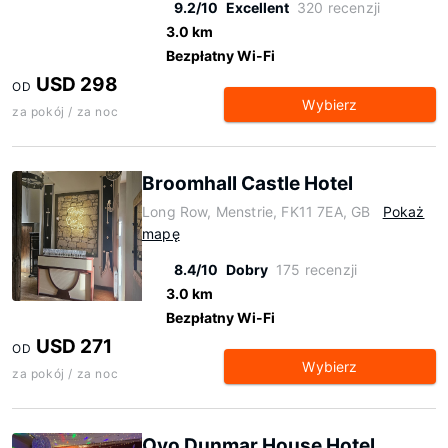
9.2/10
Excellent
320 recenzji
3.0 km
Bezpłatny Wi-Fi
USD 298
OD
Wybierz
za pokój / za noc
Broomhall Castle Hotel
Long Row, Menstrie, FK11 7EA, GB
Pokaż
mapę
8.4/10
Dobry
175 recenzji
3.0 km
Bezpłatny Wi-Fi
USD 271
OD
Wybierz
za pokój / za noc
Oyo Dunmar House Hotel