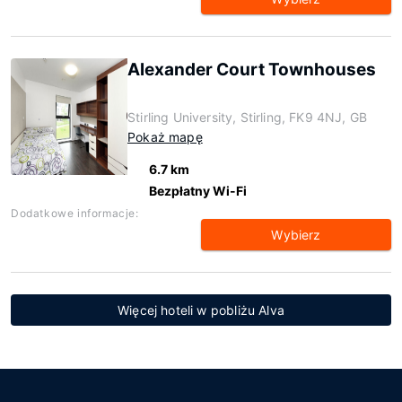
Alexander Court Townhouses
Stirling University, Stirling, FK9 4NJ, GB
Pokaż mapę
6.7 km
Bezpłatny Wi-Fi
Dodatkowe informacje:
Wybierz
Więcej hoteli w pobliżu Alva