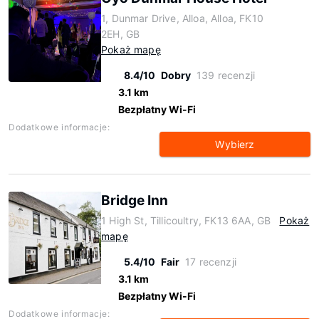
1, Dunmar Drive, Alloa, Alloa, FK10
2EH, GB
Pokaż mapę
8.4/10
Dobry
139 recenzji
3.1 km
Bezpłatny Wi-Fi
Dodatkowe informacje:
Wybierz
Bridge Inn
1 High St, Tillicoultry, FK13 6AA, GB
Pokaż
mapę
5.4/10
Fair
17 recenzji
3.1 km
Bezpłatny Wi-Fi
Dodatkowe informacje: