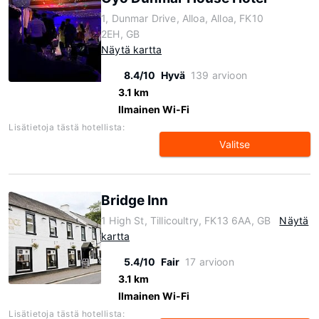
1, Dunmar Drive, Alloa, Alloa, FK10
2EH, GB
Näytä kartta
8.4/10
Hyvä
139 arvioon
3.1 km
Ilmainen Wi-Fi
Lisätietoja tästä hotellista:
Valitse
Bridge Inn
1 High St, Tillicoultry, FK13 6AA, GB
Näytä
kartta
5.4/10
Fair
17 arvioon
3.1 km
Ilmainen Wi-Fi
Lisätietoja tästä hotellista: