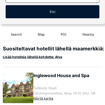
Etsi
Search
Map
POI
Nearby
Suositeltavat hotellit lähellä maamerkkiä:
Lisää hotelleja lähellä kohdetta: Alva
Inglewood House and Spa
Tullibody Road
Clackmannanshire, Alloa, FK10 2HU, GB
Näytä kartta