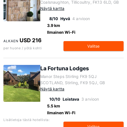
Coalsnaughton, Tillicoultry, FK13 6LD, GB
Näytä kartta
8/10
Hyvä
4 arvioon
3.9 km
Ilmainen Wi-Fi
USD 216
ALKAEN
Valitse
per huone / yötä kohti
La Fortuna Lodges
Manor Steps Stirling FK9 5QJ
SCOTLAND, Stirling, FK9 5QJ, GB
Näytä kartta
10/10
Loistava
3 arvioon
5.5 km
Ilmainen Wi-Fi
Lisätietoja tästä hotellista:
Valitse