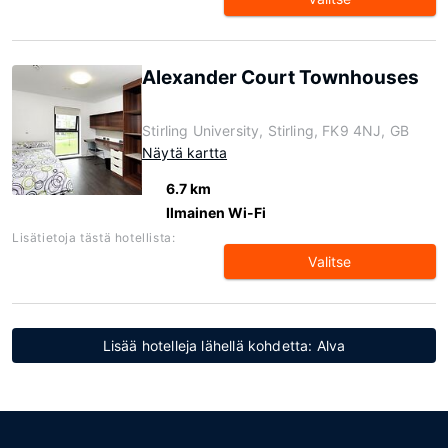
Alexander Court Townhouses
Stirling University, Stirling, FK9 4NJ, GB
Näytä kartta
6.7 km
Ilmainen Wi-Fi
Lisätietoja tästä hotellista:
Valitse
Lisää hotelleja lähellä kohdetta: Alva