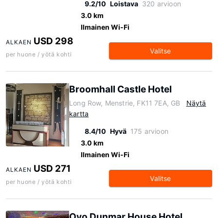
9.2/10
Loistava
320 arvioon
3.0 km
Ilmainen Wi-Fi
USD 298
ALKAEN
Valitse
per huone / yötä kohti
Broomhall Castle Hotel
Long Row, Menstrie, FK11 7EA, GB
Näytä
kartta
8.4/10
Hyvä
175 arvioon
3.0 km
Ilmainen Wi-Fi
USD 271
ALKAEN
Valitse
per huone / yötä kohti
Oyo Dunmar House Hotel