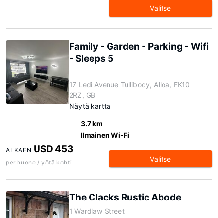
Valitse
Family - Garden - Parking - Wifi
- Sleeps 5
17 Ledi Avenue Tullibody, Alloa, FK10
2RZ, GB
Näytä kartta
3.7 km
Ilmainen Wi-Fi
USD 453
ALKAEN
Valitse
per huone / yötä kohti
The Clacks Rustic Abode
1 Wardlaw Street