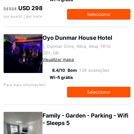
USD 298
DESDE
Seleccionar
por quarto / por noite
Oyo Dunmar House Hotel
1, Dunmar Drive, Alloa, Alloa, FK10
2EH, GB
Visualizar mapa
8.4/10
Bom
139 avaliações
Wi-fi grátis
Para mais informações:
Seleccionar
Family - Garden - Parking - Wifi
- Sleeps 5