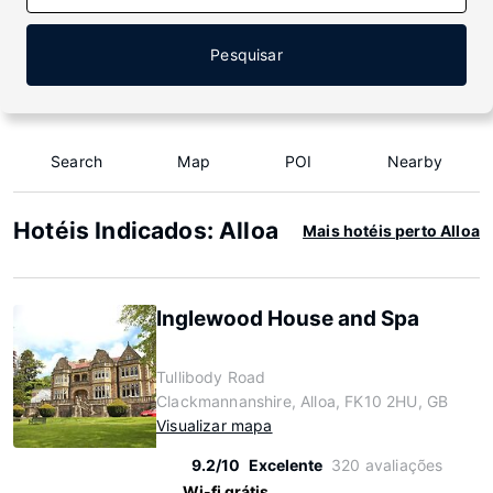
Pesquisar
Search
Map
POI
Nearby
Hotéis Indicados: Alloa
Mais hotéis perto Alloa
Inglewood House and Spa
Tullibody Road
Clackmannanshire, Alloa, FK10 2HU, GB
Visualizar mapa
9.2/10
Excelente
320 avaliações
Wi-fi grátis