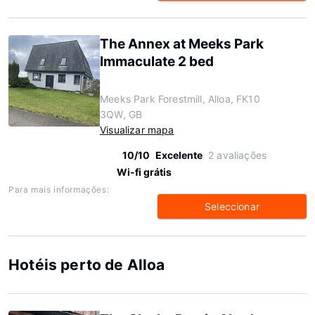
The Annex at Meeks Park
Immaculate 2 bed
Meeks Park Forestmill, Alloa, FK10
3QW, GB
Visualizar mapa
10/10
Excelente
2 avaliações
Wi-fi grátis
Para mais informações:
Seleccionar
Hotéis perto de Alloa