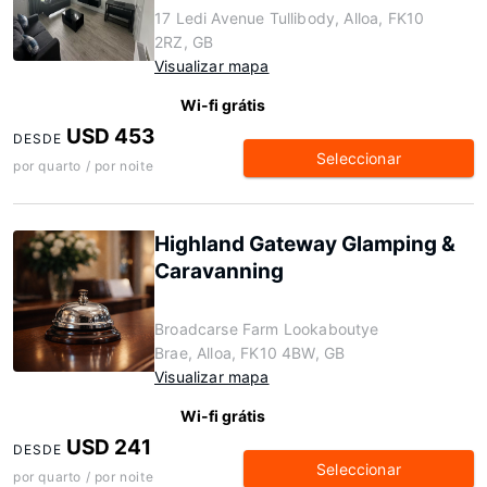
17 Ledi Avenue Tullibody, Alloa, FK10
2RZ, GB
Visualizar mapa
Wi-fi grátis
USD 453
DESDE
Seleccionar
por quarto / por noite
Highland Gateway Glamping &
Caravanning
Broadcarse Farm Lookaboutye
Brae, Alloa, FK10 4BW, GB
Visualizar mapa
Wi-fi grátis
USD 241
DESDE
Seleccionar
por quarto / por noite