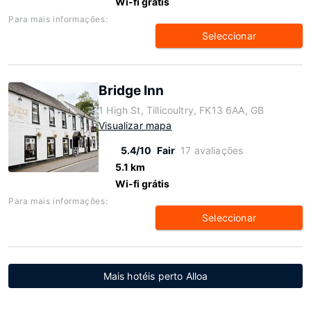
Wi-fi grátis
Para mais informações:
Seleccionar
Bridge Inn
1 High St, Tillicoultry, FK13 6AA, GB
Visualizar mapa
5.4/10
Fair
17 avaliações
5.1 km
Wi-fi grátis
Para mais informações:
Seleccionar
Mais hotéis perto Alloa