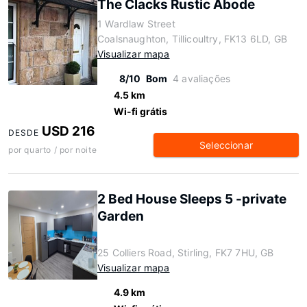
The Clacks Rustic Abode
1 Wardlaw Street
Coalsnaughton, Tillicoultry, FK13 6LD, GB
Visualizar mapa
8/10
Bom
4 avaliações
4.5 km
Wi-fi grátis
USD 216
DESDE
Seleccionar
por quarto / por noite
2 Bed House Sleeps 5 -private
Garden
25 Colliers Road, Stirling, FK7 7HU, GB
Visualizar mapa
4.9 km