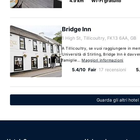
4.9 km
Wi-Fi gratuito
Bridge Inn
1 High St, Tillicoultry, FK13 6AA, GB
A Tillicoultry, se vuoi raggiungere in men
Università di Stirling, Bridge Inn è davve
famiglie...
Maggiori informazioni
5.4/10
Fair
17 recensioni
5
Guarda gli altri hotel