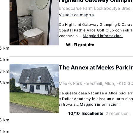
Broadcarse Farm Lookaboutye Brae, 
Visualizza mappa
Da Highland Gateway Glamping & Caravan
Coastal Path e Alloa Golf Club con soli 
vacanza si...
Maggiori informazioni
Wi-Fi gratuito
5 km
4 km
The Annex at Meeks Park I
8 km
8 km
Meeks Park Forestmill, Alloa, FK10 
Da questa casa vacanze a Alloa puoi ar
e Dollar Academy in circa un quarto d'o
si trova a...
Maggiori informazioni
10/10
Eccellente
2 recensioni
8 km
.1 km