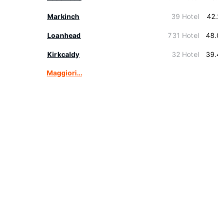
Markinch
39 Hotel
42
Loanhead
731 Hotel
48.
Kirkcaldy
32 Hotel
39.
Maggiori…