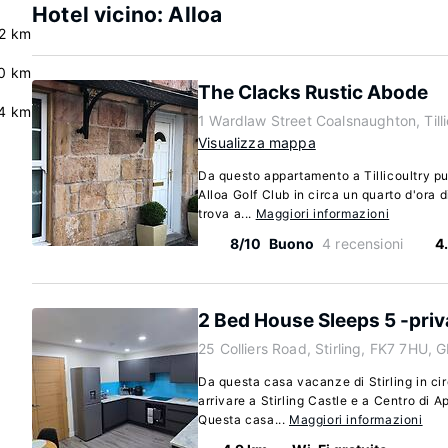
Hotel vicino: Alloa
.2 km
0 km
The Clacks Rustic Abode
4 km
1 Wardlaw Street Coalsnaughton, Till
Visualizza mappa
Da questo appartamento a Tillicoultry puo
Alloa Golf Club in circa un quarto d'ora 
trova a...
Maggiori informazioni
8/10
Buono
4 recensioni
4
2 Bed House Sleeps 5 -pri
25 Colliers Road, Stirling, FK7 7HU, 
Da questa casa vacanze di Stirling in cir
arrivare a Stirling Castle e a Centro di
Questa casa...
Maggiori informazioni