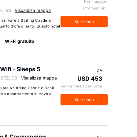
Per maggiori
informazioni:
EH, GB
Visualizza mappa
rrivare a Stirling Castle e
Seleziona
quarto d'ora di auto. Questo hotel
Wi-Fi gratuito
Wifi - Sleeps 5
DA
0 2RZ, GB
Visualizza mappa
USD 453
per camera / per notte
vare a Stirling Castle e Ochil
uesto appartamento si trova a
Seleziona
g & Caravanning