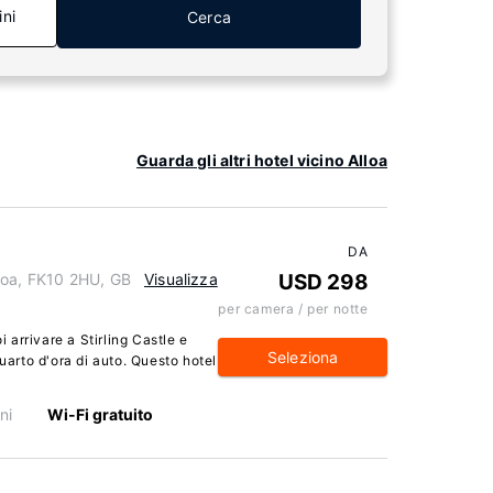
ini
Cerca
Guarda gli altri hotel vicino Alloa
DA
loa, FK10 2HU, GB
Visualizza
USD 298
per camera / per notte
arrivare a Stirling Castle e
Seleziona
quarto d'ora di auto. Questo hotel
ni
Wi-Fi gratuito