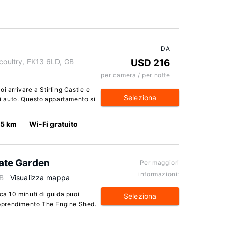
DA
icoultry, FK13 6LD, GB
USD 216
per camera / per notte
i arrivare a Stirling Castle e
Seleziona
di auto. Questo appartamento si
.5 km
Wi-Fi gratuito
vate Garden
Per maggiori
informazioni:
GB
Visualizza mappa
ca 10 minuti di guida puoi
Seleziona
 Apprendimento The Engine Shed.