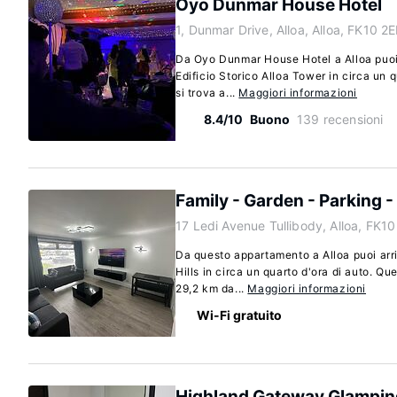
Oyo Dunmar House Hotel
1, Dunmar Drive, Alloa, Alloa, FK10 2
Da Oyo Dunmar House Hotel a Alloa puoi a
Edificio Storico Alloa Tower in circa un 
si trova a...
Maggiori informazioni
8.4/10
Buono
139 recensioni
Family - Garden - Parking - 
17 Ledi Avenue Tullibody, Alloa, FK1
Da questo appartamento a Alloa puoi arri
Hills in circa un quarto d'ora di auto. Q
29,2 km da...
Maggiori informazioni
Wi-Fi gratuito
Highland Gateway Glampin