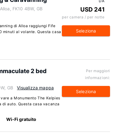
DA
Alloa, FK10 4BW, GB
USD 241
per camera / per notte
ning di Alloa raggiungi Fife
Seleziona
10 minuti al volante. Questa casa
mmaculate 2 bed
Per maggiori
informazioni:
3QW, GB
Visualizza mappa
Seleziona
rivare a Monumento The Kelpies
ra di auto. Questa casa vacanza
Wi-Fi gratuito