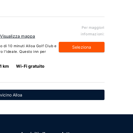
Per maggiori
informazioni:
Visualizza mappa
o di 10 minuti Alloa Golf Club e
Seleziona
ro l'ideale. Questo inn per
.1 km
Wi-Fi gratuito
 vicino Alloa