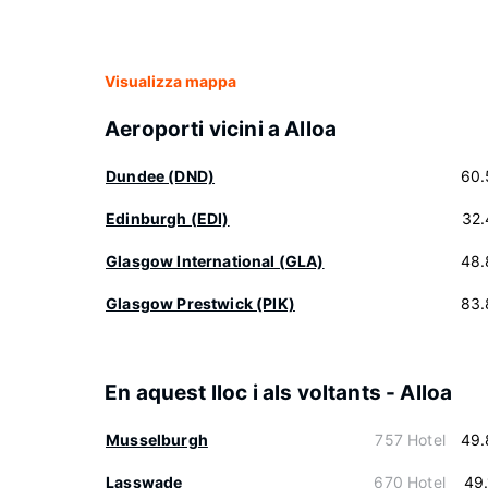
Visualizza mappa
Aeroporti vicini a Alloa
Dundee (DND)
60.
Edinburgh (EDI)
32.
Glasgow International (GLA)
48.
Glasgow Prestwick (PIK)
83.
En aquest lloc i als voltants - Alloa
Musselburgh
757 Hotel
49.
Lasswade
670 Hotel
49