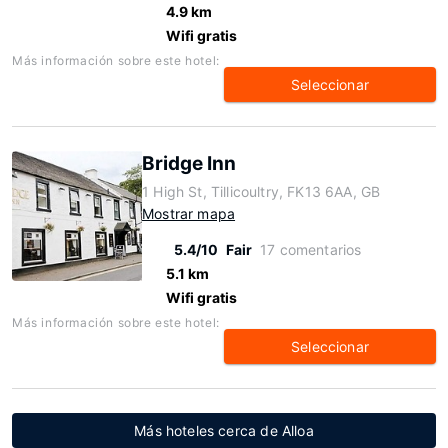
4.9 km
Wifi gratis
Más información sobre este hotel:
Seleccionar
Bridge Inn
1 High St, Tillicoultry, FK13 6AA, GB
Mostrar mapa
5.4/10
Fair
17 comentarios
5.1 km
Wifi gratis
Más información sobre este hotel:
Seleccionar
Más hoteles cerca de Alloa