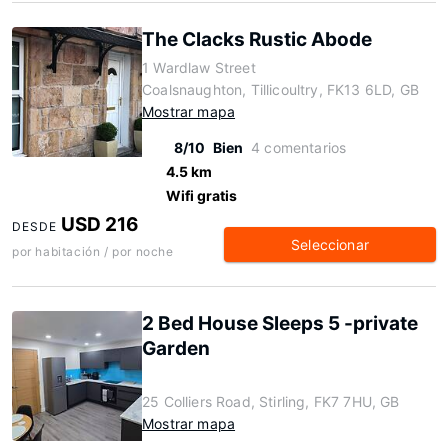
The Clacks Rustic Abode
1 Wardlaw Street
Coalsnaughton, Tillicoultry, FK13 6LD, GB
Mostrar mapa
8/10
Bien
4 comentarios
4.5 km
Wifi gratis
USD 216
DESDE
Seleccionar
por habitación / por noche
2 Bed House Sleeps 5 -private
Garden
25 Colliers Road, Stirling, FK7 7HU, GB
Mostrar mapa