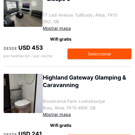
17 Ledi Avenue Tullibody, Alloa, FK10
2RZ, GB
Mostrar mapa
Wifi gratis
USD 453
DESDE
Seleccionar
por habitación / por noche
Highland Gateway Glamping &
Caravanning
Broadcarse Farm Lookaboutye
Brae, Alloa, FK10 4BW, GB
Mostrar mapa
Wifi gratis
USD 241
DESDE