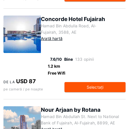
Concorde Hotel Fujairah
Hamad Bin Abdulla Road, Al-
Fujairah, 3588, AE
Arată hartă
7.6/10
Bine
133 opinii
1.2 km
Free Wifi
USD 87
DE LA
Selectaţi
pe cameră / pe noapte
Nour Arjaan by Rotana
Hamad Bin Abdullah St. Next to National
Bank of Fujairah, Al-Fujairah, 8899, AE