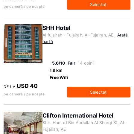
Selectaţi
pe cameră / pe noapte
SHH Hotel
Al fujairah - Fujairah, Al-Fujairah, AE
Arată
hartă
5.6/10
Fair
14 opinii
1.9 km
Free Wifi
USD 40
DE LA
Selectaţi
pe cameră / pe noapte
Clifton International Hotel
Shk. Hamad Bin Abdullah Al Sharqi St, Al-
Fujairah, AE