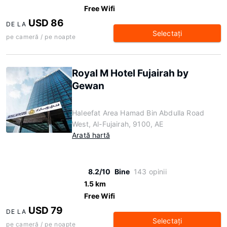
Free Wifi
USD 86
DE LA
Selectaţi
pe cameră / pe noapte
Royal M Hotel Fujairah by
Gewan
Haleefat Area Hamad Bin Abdulla Road
West, Al-Fujairah, 9100, AE
Arată hartă
8.2/10
Bine
143 opinii
1.5 km
Free Wifi
USD 79
DE LA
Selectaţi
pe cameră / pe noapte