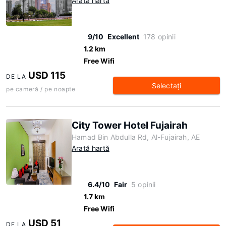
Arată hartă
9/10
Excellent
178 opinii
1.2 km
Free Wifi
USD 115
DE LA
Selectaţi
pe cameră / pe noapte
City Tower Hotel Fujairah
Hamad Bin Abdulla Rd, Al-Fujairah, AE
Arată hartă
6.4/10
Fair
5 opinii
1.7 km
Free Wifi
USD 51
DE LA