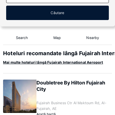
Căutare
Search
Map
Nearby
Hoteluri recomandate lângă Fujairah Inter
Mai multe hoteluri lângă Fujairah International Aeroport
Doubletree By Hilton Fujairah
City
Fujairah Business Ctr Al Maktoum Rd, Al-
Fujairah, AE
Arată hartă