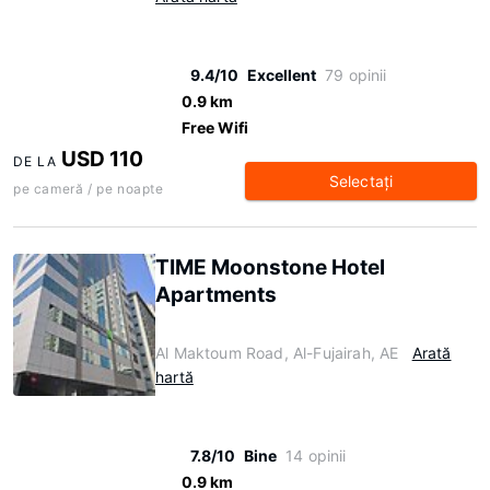
9.4/10
Excellent
79 opinii
0.9 km
Free Wifi
USD 110
DE LA
Selectaţi
pe cameră / pe noapte
TIME Moonstone Hotel
Apartments
Al Maktoum Road, Al-Fujairah, AE
Arată
hartă
7.8/10
Bine
14 opinii
0.9 km