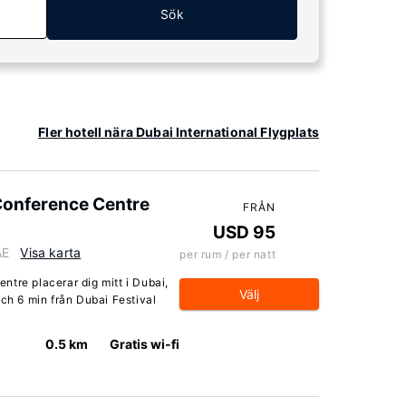
Sök
Fler hotell nära Dubai International Flygplats
 Conference Centre
FRÅN
USD 95
AE
Visa karta
per rum / per natt
tre placerar dig mitt i Dubai,
Välj
och 6 min från Dubai Festival
0.5 km
Gratis wi-fi