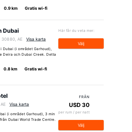
0.9 km
Gratis wi-fi
n Dubai
Här får du veta mer:
, 30880, AE
Visa karta
Välj
i Dubai (i området Garhoud),
re Deira och Dubai Creek. Detta
0.8 km
Gratis wi-fi
tel
FRÅN
 AE
Visa karta
USD 30
per rum / per natt
Dubai (i området Garhoud), 3 min
 från Dubai World Trade Centre.
Välj