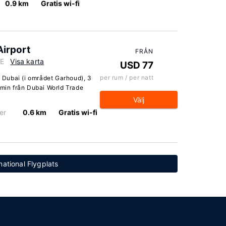
0.9 km
Gratis wi-fi
Airport
FRÅN
AE
Visa karta
USD 77
per rum / per natt
i Dubai (i området Garhoud), 3
 min från Dubai World Trade
Välj
er
0.6 km
Gratis wi-fi
rnational Flygplats