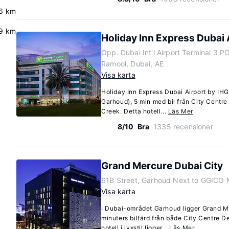
.6 km
9 km
Holiday Inn Express Dubai 
Opp. Dubai Int'l Airport Terminal 3
Ramool, Dubai, AE
Visa karta
Holiday Inn Express Dubai Airport by IHG 
Garhoud), 5 min med bil från City Centre
Creek. Detta hotell...
Läs Mer
8/10
Bra
1335 recensioner
Grand Mercure Dubai City
61B Street, Garhoud Next to GGICO 
Visa karta
I Dubai-området Garhoud ligger Grand M
minuters bilfärd från både City Centre D
hotell i lyxstil ligger...
Läs Mer