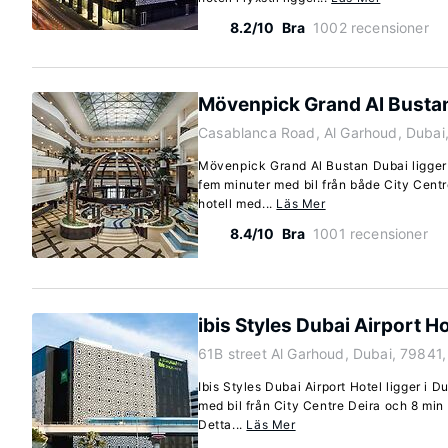
8.2/10
Bra
1002 recensioner
Mövenpick Grand Al Busta
Casablanca Road, Al Garhoud, Dubai
Mövenpick Grand Al Bustan Dubai ligger 
fem minuter med bil från både City Cent
hotell med...
Läs Mer
8.4/10
Bra
1001 recensioner
ibis Styles Dubai Airport Ho
61B street Al Garhoud, Dubai, 79841,
Ibis Styles Dubai Airport Hotel ligger i 
med bil från City Centre Deira och 8 min
Detta...
Läs Mer