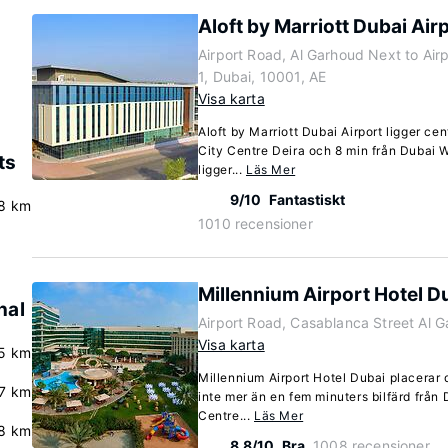
Aloft by Marriott Dubai Air
Airport Road, Al Garhoud Next to Airp
1, Dubai, 10001, AE
Visa karta
Aloft by Marriott Dubai Airport ligger cen
City Centre Deira och 8 min från Dubai W
ts
ligger...
Läs Mer
9/10
Fantastiskt
8 km
1010 recensioner
Millennium Airport Hotel D
nal
Airport Road, Casablanca Street Al 
Visa karta
.5 km
Millennium Airport Hotel Dubai placerar d
.7 km
inte mer än en fem minuters bilfärd från
Centre...
Läs Mer
8 km
8.8/10
Bra
1008 recensioner