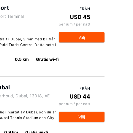
port
FRÅN
ort Terminal
USD 45
per rum / per natt
Välj
tralt i Dubai, 3 min med bil från
orld Trade Centre. Detta hotell
0.5 km
Gratis wi-fi
ubai
FRÅN
Garhoud, Dubai, 13018, AE
USD 44
per rum / per natt
ig i hjärtat av Dubai, och du är
Välj
 Dubai Tennis Stadium och City
0.9 km
Gratis wi-fi