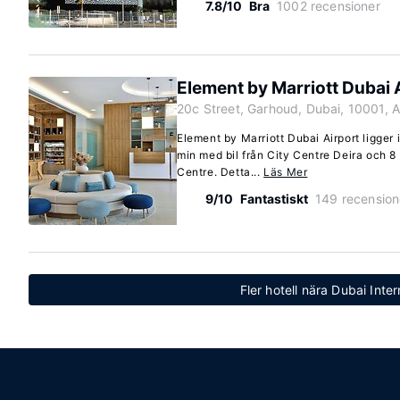
7.8/10
Bra
1002 recensioner
Element by Marriott Dubai 
20c Street, Garhoud, Dubai, 10001, 
Element by Marriott Dubai Airport ligger 
min med bil från City Centre Deira och 8
Centre. Detta...
Läs Mer
9/10
Fantastiskt
149 recension
Fler hotell nära Dubai Inte