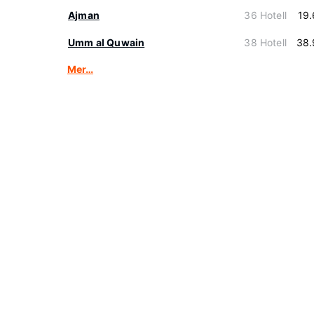
Ajman
36 Hotell
19
Umm al Quwain
38 Hotell
38.
Mer…