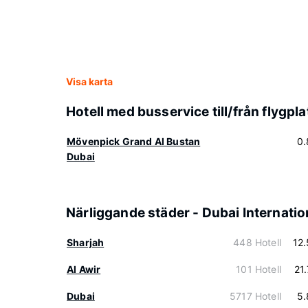
Visa karta
Hotell med busservice till/från flygpla
Mövenpick Grand Al Bustan
0.
Dubai
Närliggande städer - Dubai Internatio
Sharjah
448 Hotell
12
Al Awir
101 Hotell
21
Dubai
5717 Hotell
5.