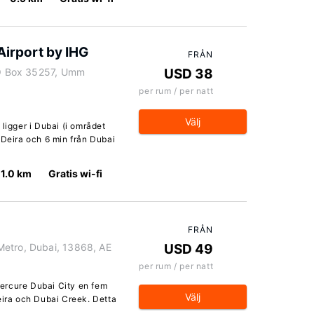
Airport by IHG
FRÅN
 PO Box 35257, Umm
USD 38
per rum / per natt
Välj
ligger i Dubai (i området
 Deira och 6 min från Dubai
1.0 km
Gratis wi-fi
FRÅN
Metro, Dubai, 13868, AE
USD 49
per rum / per natt
ercure Dubai City en fem
Välj
eira och Dubai Creek. Detta