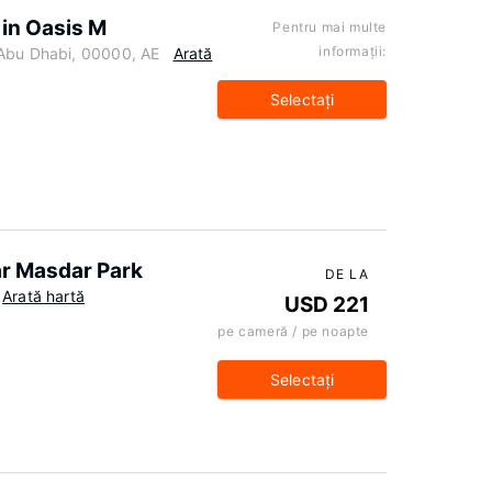
 in Oasis M
Pentru mai multe
informaţii:
 Abu Dhabi, 00000, AE
Arată
Selectaţi
ar Masdar Park
DE LA
Arată hartă
USD 221
pe cameră / pe noapte
Selectaţi