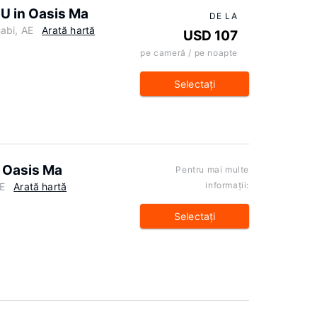
U in Oasis Ma
DE LA
abi, AE
Arată hartă
USD 107
pe cameră / pe noapte
Selectaţi
n Oasis Ma
Pentru mai multe
informaţii:
E
Arată hartă
Selectaţi