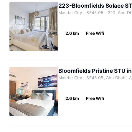
223-Bloomfields Solace ST
Masdar City - SE45 05 - 223, Abu Dh
2.6 km
Free Wifi
Bloomfields Pristine STU i
Masdar City - SE45 05, Abu Dhabi, A
2.6 km
Free Wifi