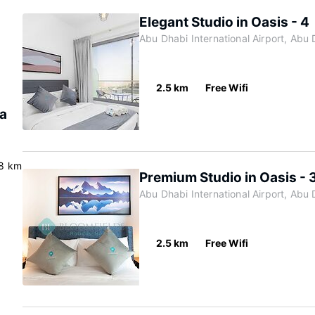
Elegant Studio in Oasis - 4
Abu Dhabi International Airport, Abu 
2.5 km
Free Wifi
la
8 km
Premium Studio in Oasis - 
Abu Dhabi International Airport, Abu 
2.5 km
Free Wifi