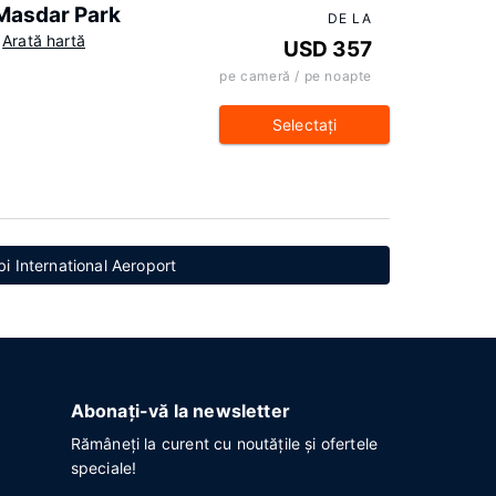
 Masdar Park
DE LA
Arată hartă
USD 357
pe cameră / pe noapte
Selectaţi
i International Aeroport
Abonați-vă la newsletter
Rămâneți la curent cu noutățile și ofertele
speciale!