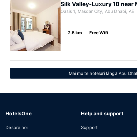
Silk Valley-Luxury 1B near
Oasis 1, Masdar City, Abu Dhabi, AE
2.5 km
Free Wifi
Mai multe hoteluri lângă Abu Dhab
HotelsOne
Help and support
Despre noi
Support