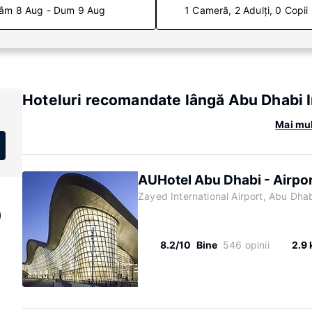
âm 8 Aug - Dum 9 Aug
1 Cameră, 2 Adulți, 0 Copii
Hoteluri recomandate lângă Abu Dhabi I
Mai mul
AUHotel Abu Dhabi - Airpor
Zayed International Airport, Abu Dhab
)
8.2/10
Bine
546 opinii
2.9