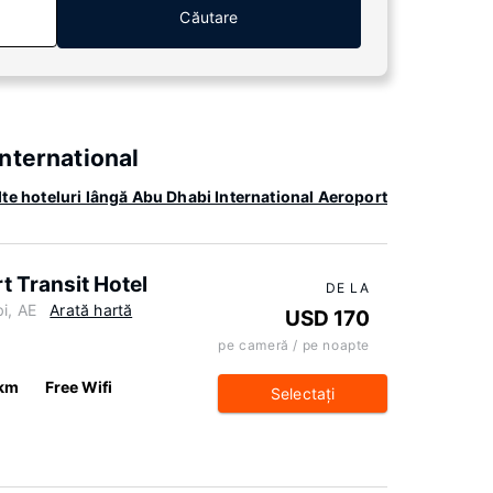
Căutare
nternational
te hoteluri lângă Abu Dhabi International Aeroport
t Transit Hotel
DE LA
i, AE
Arată hartă
USD 170
pe cameră / pe noapte
 km
Free Wifi
Selectaţi