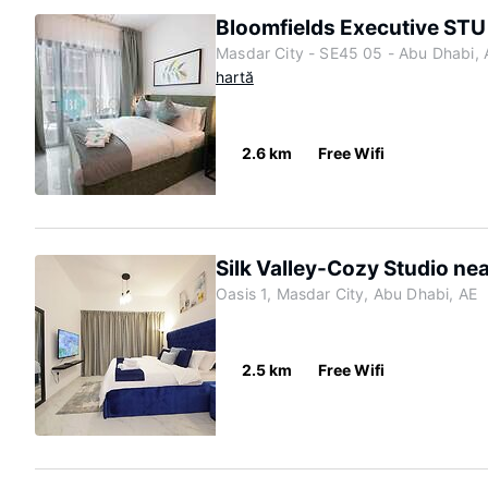
Bloomfields Executive STU
Masdar City - SE45 05 - Abu Dhabi,
hartă
2.6 km
Free Wifi
Silk Valley-Cozy Studio ne
Oasis 1, Masdar City, Abu Dhabi, AE
2.5 km
Free Wifi