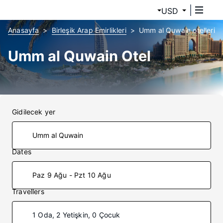
USD
Anasayfa
Birleşik Arap Emirlikleri
Umm al Quwain otelleri
Umm al Quwain Otel
Gidilecek yer
Dates
Paz 9 Ağu - Pzt 10 Ağu
Travellers
1 Oda, 2 Yetişkin, 0 Çocuk