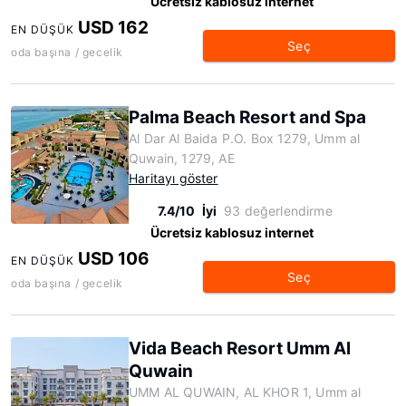
Ücretsiz kablosuz internet
USD 162
EN DÜŞÜK
Seç
oda başına / gecelik
Palma Beach Resort and Spa
Al Dar Al Baida P.O. Box 1279, Umm al
Quwain, 1279, AE
Haritayı göster
7.4/10
İyi
93 değerlendirme
Ücretsiz kablosuz internet
USD 106
EN DÜŞÜK
Seç
oda başına / gecelik
Vida Beach Resort Umm Al
Quwain
UMM AL QUWAIN, AL KHOR 1, Umm al