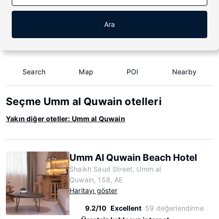
Ara
Search
Map
POI
Nearby
Seçme Umm al Quwain otelleri
Yakın diğer oteller: Umm al Quwain
Umm Al Quwain Beach Hotel
Shaikh Saud Street, Umm al
Quwain, 158, AE
Haritayı göster
9.2/10
Excellent
59 değerlendirme