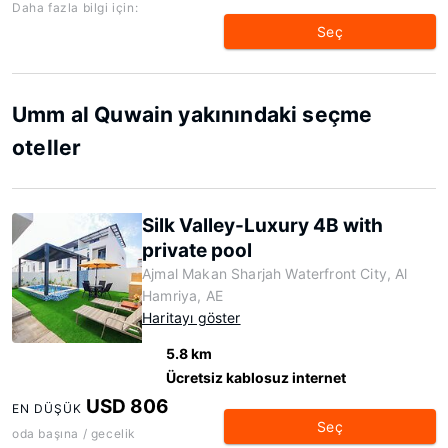
Daha fazla bilgi için:
Seç
Umm al Quwain yakınındaki seçme
oteller
Silk Valley-Luxury 4B with
private pool
Ajmal Makan Sharjah Waterfront City, Al
Hamriya, AE
Haritayı göster
5.8 km
Ücretsiz kablosuz internet
USD 806
EN DÜŞÜK
Seç
oda başına / gecelik