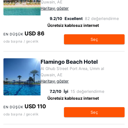
Quwain, AE
Haritayı göster
9.2/10
Excellent
82 değerlendirme
Ücretsiz kablosuz internet
USD 86
EN DÜŞÜK
Seç
oda başına / gecelik
Flamingo Beach Hotel
Al Ghub Street Port Area, Umm al
Quwain, AE
Haritayı göster
7.2/10
İyi
15 değerlendirme
Ücretsiz kablosuz internet
USD 110
EN DÜŞÜK
Seç
oda başına / gecelik