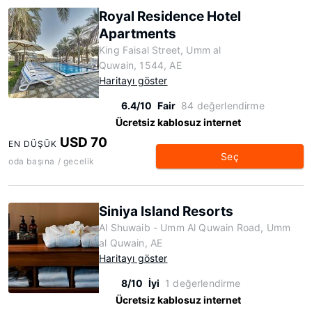
Royal Residence Hotel
Apartments
King Faisal Street, Umm al
Quwain, 1544, AE
Haritayı göster
6.4/10
Fair
84 değerlendirme
Ücretsiz kablosuz internet
USD 70
EN DÜŞÜK
Seç
oda başına / gecelik
Siniya Island Resorts
Al Shuwaib - Umm Al Quwain Road, Umm
al Quwain, AE
Haritayı göster
8/10
İyi
1 değerlendirme
Ücretsiz kablosuz internet