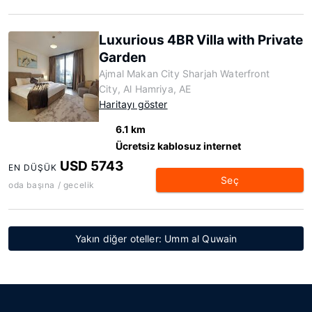
Luxurious 4BR Villa with Private
Garden
Ajmal Makan City Sharjah Waterfront
City, Al Hamriya, AE
Haritayı göster
6.1 km
Ücretsiz kablosuz internet
USD 5743
EN DÜŞÜK
Seç
oda başına / gecelik
Yakın diğer oteller: Umm al Quwain