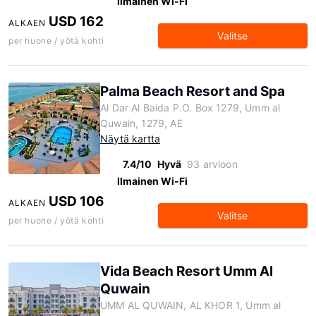
Ilmainen Wi-Fi
USD 162
ALKAEN
Valitse
per huone / yötä kohti
Palma Beach Resort and Spa
Al Dar Al Baida P.O. Box 1279, Umm al
Quwain, 1279, AE
Näytä kartta
7.4/10
Hyvä
93 arvioon
Ilmainen Wi-Fi
USD 106
ALKAEN
Valitse
per huone / yötä kohti
Vida Beach Resort Umm Al
Quwain
UMM AL QUWAIN, AL KHOR 1, Umm al