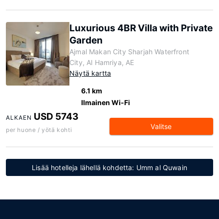
Luxurious 4BR Villa with Private
Garden
Ajmal Makan City Sharjah Waterfront
City, Al Hamriya, AE
Näytä kartta
6.1 km
Ilmainen Wi-Fi
USD 5743
ALKAEN
Valitse
per huone / yötä kohti
Lisää hotelleja lähellä kohdetta: Umm al Quwain