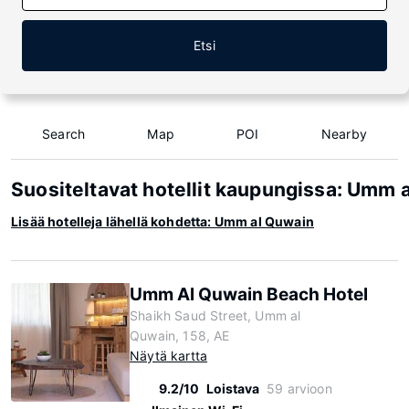
Etsi
Search
Map
POI
Nearby
Suositeltavat hotellit kaupungissa: Umm 
Lisää hotelleja lähellä kohdetta: Umm al Quwain
Umm Al Quwain Beach Hotel
Shaikh Saud Street, Umm al
Quwain, 158, AE
Näytä kartta
9.2/10
Loistava
59 arvioon