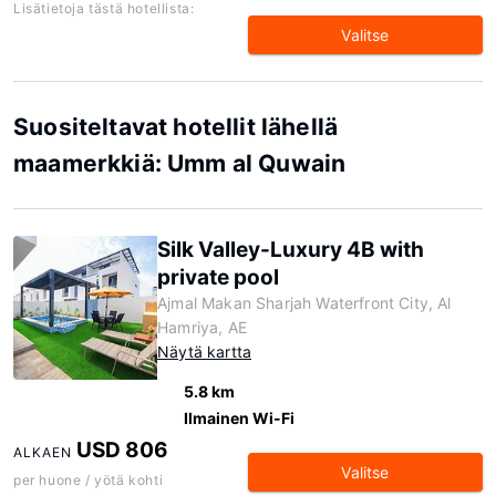
Lisätietoja tästä hotellista:
Valitse
Suositeltavat hotellit lähellä
maamerkkiä: Umm al Quwain
Silk Valley-Luxury 4B with
private pool
Ajmal Makan Sharjah Waterfront City, Al
Hamriya, AE
Näytä kartta
5.8 km
Ilmainen Wi-Fi
USD 806
ALKAEN
Valitse
per huone / yötä kohti