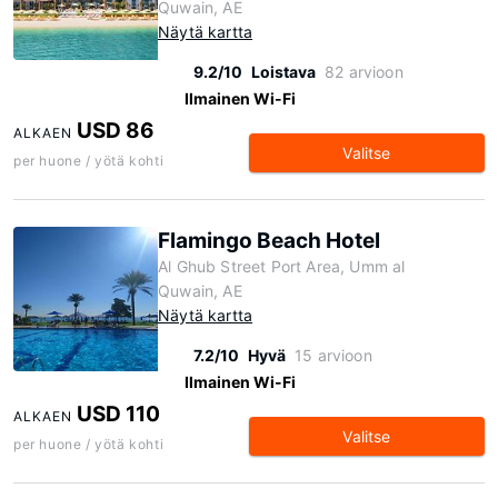
Quwain, AE
Näytä kartta
9.2/10
Loistava
82 arvioon
Ilmainen Wi-Fi
USD 86
ALKAEN
Valitse
per huone / yötä kohti
Flamingo Beach Hotel
Al Ghub Street Port Area, Umm al
Quwain, AE
Näytä kartta
7.2/10
Hyvä
15 arvioon
Ilmainen Wi-Fi
USD 110
ALKAEN
Valitse
per huone / yötä kohti