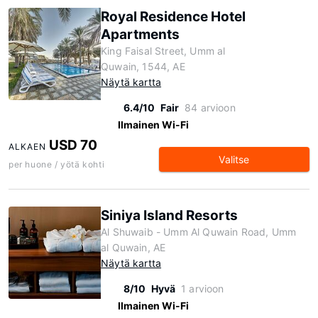
Royal Residence Hotel
Apartments
King Faisal Street, Umm al
Quwain, 1544, AE
Näytä kartta
6.4/10
Fair
84 arvioon
Ilmainen Wi-Fi
USD 70
ALKAEN
Valitse
per huone / yötä kohti
Siniya Island Resorts
Al Shuwaib - Umm Al Quwain Road, Umm
al Quwain, AE
Näytä kartta
8/10
Hyvä
1 arvioon
Ilmainen Wi-Fi