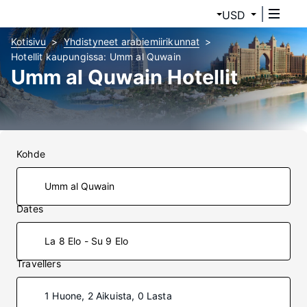
USD
Kotisivu
Yhdistyneet arabiemiirikunnat
Hotellit kaupungissa: Umm al Quwain
Umm al Quwain Hotellit
Kohde
Dates
La 8 Elo - Su 9 Elo
Travellers
1 Huone, 2 Aikuista, 0 Lasta