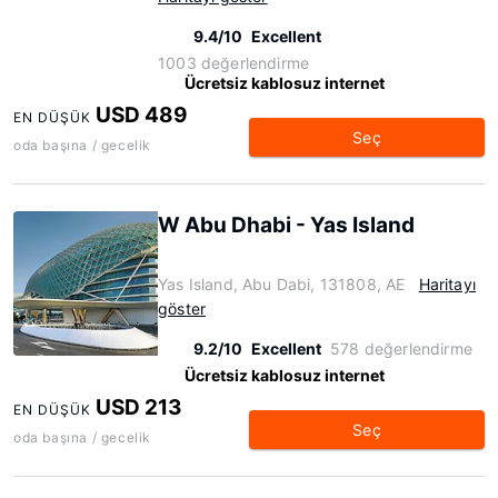
9.4/10
Excellent
1003 değerlendirme
Ücretsiz kablosuz internet
USD 489
EN DÜŞÜK
Seç
oda başına / gecelik
W Abu Dhabi - Yas Island
Yas Island, Abu Dabi, 131808, AE
Haritayı
göster
9.2/10
Excellent
578 değerlendirme
Ücretsiz kablosuz internet
USD 213
EN DÜŞÜK
Seç
oda başına / gecelik