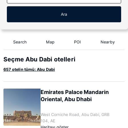
Ara
Search
Map
POI
Nearby
Seçme Abu Dabi otelleri
657 otelin tümü: Abu Dabi
Emirates Palace Mandarin
Oriental, Abu Dhabi
West Corniche Road, Abu Dabi, GRB
104, AE
Haritayı göster