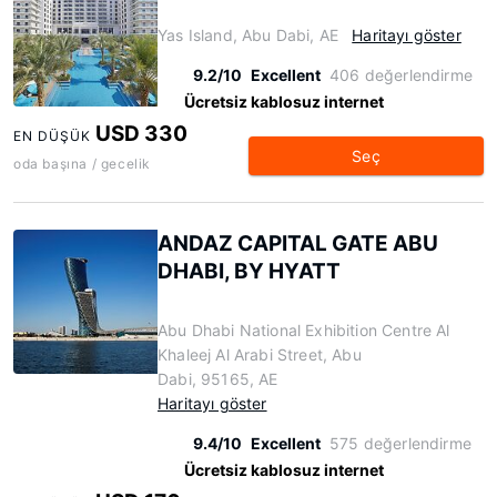
Yas Island, Abu Dabi, AE
Haritayı göster
9.2/10
Excellent
406 değerlendirme
Ücretsiz kablosuz internet
USD 330
EN DÜŞÜK
Seç
oda başına / gecelik
ANDAZ CAPITAL GATE ABU
DHABI, BY HYATT
Abu Dhabi National Exhibition Centre Al
Khaleej Al Arabi Street, Abu
Dabi, 95165, AE
Haritayı göster
9.4/10
Excellent
575 değerlendirme
Ücretsiz kablosuz internet