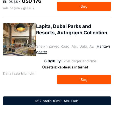
USD 176
EN DÜŞÜK
Seç
oda başına / gecelik
Lapita, Dubai Parks and
Resorts, Autograph Collection
Sheikh Zayed Road, Abu Dabi, AE
Haritayı
göster
8.8/10
İyi
250 değerlendirme
Ücretsiz kablosuz internet
Daha fazla bilgi için:
Seç
657 otelin tümü: Abu Dabi