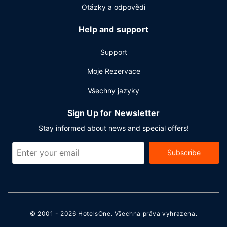
zdarma, business centrum a expresní odhlášení při
Otázky a odpovědi
odjezdu. Hodláte uspořádat obchodní nebo společenskou
akci? V tomto hotelu můžete využít konferenční prostory o
Help and support
2
velikosti 200 m
(mj. konferenční prostory a zasedací
místnost). Hostům je zdarma poskytována tato dopravní
Support
služba: kyvadlová doprava z a na letiště (k dispozici na
Moje Rezervace
vyžádání).
Všechny jazyky
Sign Up for Newsletter
Stay informed about news and special offers!
Subscribe
© 2001 - 2026
HotelsOne
. Všechna práva vyhrazena.