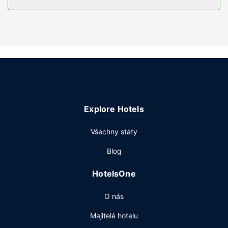
Další užitečné vybavení a služby: telefon, vestavěný trezor
a psací stůl.
Vybavení nemovitosti
Můžete využít širokou nabídku rekreačních zařízení, mezi
něž patří mimo jiné fitness centrum a venkovní bazén (se
sezónním provozem). Tento hotel dále nabízí: bezdrátový
internet zdarma, pomoc s rezervací výletů/vstupenek a
společenský sál. Chystáte-li se na výlet do okolí, můžete
se zdarma svézt kyvadlovou dopravou.
Explore Hotels
Restaurace
Všechny státy
Když dostanete v hotelu hlad, navštivte restauraci Grata,
kde se podává oběd a večeře. Můžete však také zůstat v
Blog
pohodlí svého pokoje a využít pokojovou službu. Chcete-li
svůj rušný den zakončit u svého oblíbeného nápoje,
HotelsOne
navštivte bar/salonek. Hotel podává denně od 6:30 do
10:00 za příplatek kompletní snídani.
O nás
Další vybavení
Majitelé hotelu
Hostům jsou k dispozici pevné připojení k internetu