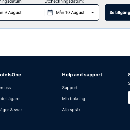
ningsdatum:
Utcheckningsdatum:
n 9 Augusti
Mån 10 Augusti
Se tillgän
et, business-service och kemtvätt/tvättjänster. Planerar du ett event i
däribland konferensrum och mötesrum. Avgiftsfri parkering erbjuds 
otelsOne
Help and support
S
m oss
Support
otell ägare
Min bokning
rågor & svar
Alla språk