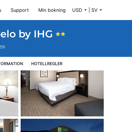
s
Support
Min bokning
USD
SV
pelo by IHG
659
FORMATION
HOTELLREGLER