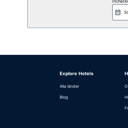
Restaurang
Incheck
En gratis frukostbuffé ingår.
Sö
Övriga bekvämligheter
Gäster har tillgång till bland annat gratis intern
konferensutrymmen på upp till 55 kvadratmeter, 
Explore Hotels
H
Alla länder
O
Blog
H
F