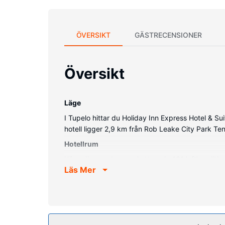
ÖVERSIKT
GÄSTRECENSIONER
Översikt
Läge
I Tupelo hittar du Holiday Inn Express Hotel & S
hotell ligger 2,9 km från Rob Leake City Park T
Hotellrum
Känn dig som hemma i ett av de 101 luftkonditio
Läs Mer
medan satellitkanaler står för underhållningen.
lokalsamtal.
Bekvämligheter på anläggningen
Här erbjuds utomhuspool och fitnesscenter. Boend