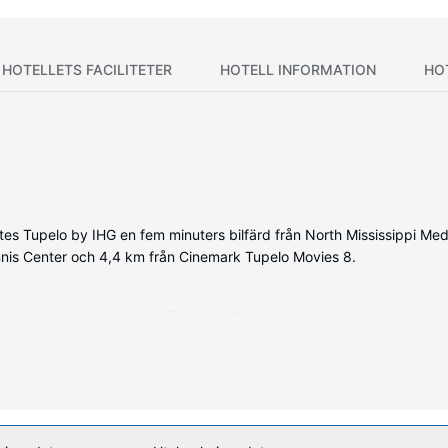
HOTELLETS FACILITETER
HOTELL INFORMATION
HO
uites Tupelo by IHG en fem minuters bilfärd från North Mississippi M
ennis Center och 4,4 km från Cinemark Tupelo Movies 8.
nerade rummen med kylskåp och LCD-tv. Med gratis fast internetansl
 Badrummen har badkar/dusch och hårtorkar. På rummet finns skrivbord
et har även gratis wi-fi och bankettsal.