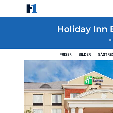
Holiday Inn Express Hotel & Suites Tupelo
Priser
Bilder
Gästrecensioner
Karta
Hotellets fa
Holiday Inn 
16
PRISER
BILDER
GÄSTRE