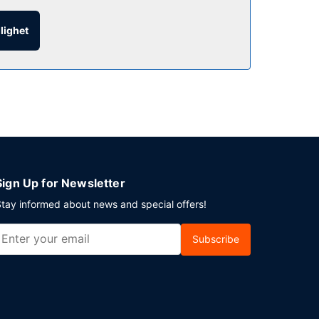
glighet
 Tupelo? På detta hotell finns det event- och
på plats.
Sign Up for Newsletter
tay informed about news and special offers!
Subscribe