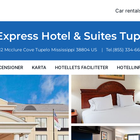
 by IHG
Car rental
ciliteter
Hotellinformation
Hotellregler
Express Hotel & Suites Tu
12 Mcclure Cove
Tupelo
Mississippi
38804
US
Tel.
(855) 334-6
CENSIONER
KARTA
HOTELLETS FACILITETER
HOTELLIN