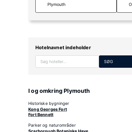
O
Hotelnavnet indeholder
SØG
I og omkring Plymouth
Historiske bygninger
Kong Georges Fort
Fort Bennett
Parker og naturområder
Scarborough Botaniske Have