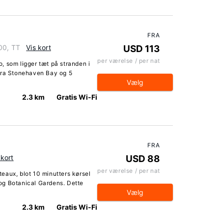
FRA
00, TT
Vis kort
USD 113
per værelse / per nat
, som ligger tæt på stranden i
fra Stonehaven Bay og 5
Vælg
2.3 km
Gratis Wi-Fi
FRA
 kort
USD 88
per værelse / per nat
eaux, blot 10 minutters kørsel
og Botanical Gardens. Dette
Vælg
2.3 km
Gratis Wi-Fi