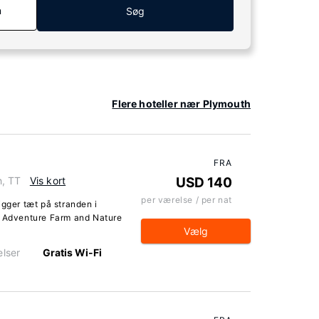
n
Søg
Flere hoteller nær Plymouth
FRA
h, TT
Vis kort
USD 140
per værelse / per nat
igger tæt på stranden i
a Adventure Farm and Nature
Vælg
lser
Gratis Wi-Fi