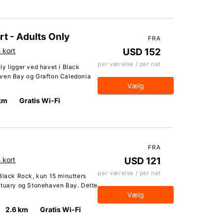
t - Adults Only
FRA
s kort
USD 152
per værelse / per nat
y ligger ved havet i Black
aven Bay og Grafton Caledonia
Vælg
km
Gratis Wi-Fi
FRA
s kort
USD 121
per værelse / per nat
Black Rock, kun 15 minutters
ctuary og Stonehaven Bay. Dette
Vælg
2.6 km
Gratis Wi-Fi