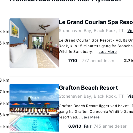
Le Grand Courlan Spa Resor
Stonehaven Bay, Black Rock, TT
Vi
.8 km
Le Grand Courlan Spa Resort - Adults Onl
5 km
Rock, kun 15 minutters gang fra Stoneh
Wildlife Sanctuary. ...
Læs Mere
7/10
777 anmeldelser
2.7 
3 km
Grafton Beach Resort
.7 km
Stonehaven Bay, Black Rock, TT
Vi
9 km
Grafton Beach Resort ligger ved havet i 
gang fra Grafton Caledonia Wildlife San
.6 km
resort ved...
Læs Mere
6.8/10
Fair
745 anmeldelser
5 km