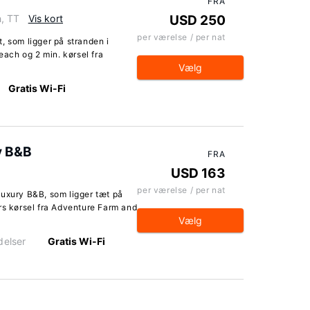
FRA
, TT
Vis kort
USD 250
per værelse / per nat
, som ligger på stranden i
Beach og 2 min. kørsel fra
Vælg
Gratis Wi-Fi
y B&B
FRA
USD 163
per værelse / per nat
Luxury B&B, som ligger tæt på
rs kørsel fra Adventure Farm and
Vælg
delser
Gratis Wi-Fi