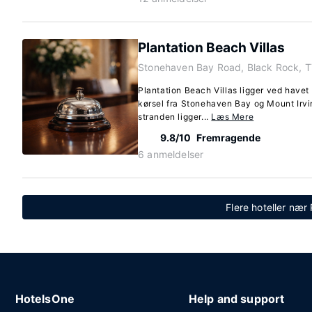
Plantation Beach Villas
Stonehaven Bay Road, Black Rock, 
Plantation Beach Villas ligger ved havet
kørsel fra Stonehaven Bay og Mount Irvi
stranden ligger...
Læs Mere
9.8/10
Fremragende
6 anmeldelser
Flere hoteller nær
HotelsOne
Help and support