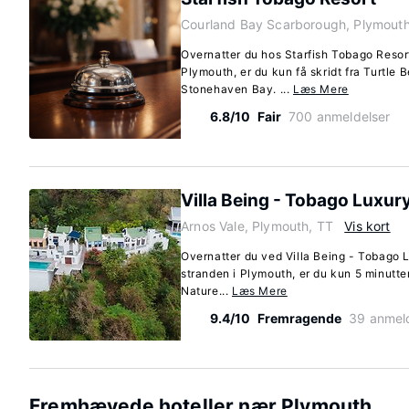
Courland Bay Scarborough, Plymouth
Overnatter du hos Starfish Tobago Resort
Plymouth, er du kun få skridt fra Turtle 
Stonehaven Bay. ...
Læs Mere
6.8/10
Fair
700 anmeldelser
Villa Being - Tobago Luxur
Arnos Vale, Plymouth, TT
Vis kort
Overnatter du ved Villa Being - Tobago 
stranden i Plymouth, er du kun 5 minutte
Nature...
Læs Mere
9.4/10
Fremragende
39 anmel
Fremhævede hoteller nær Plymouth