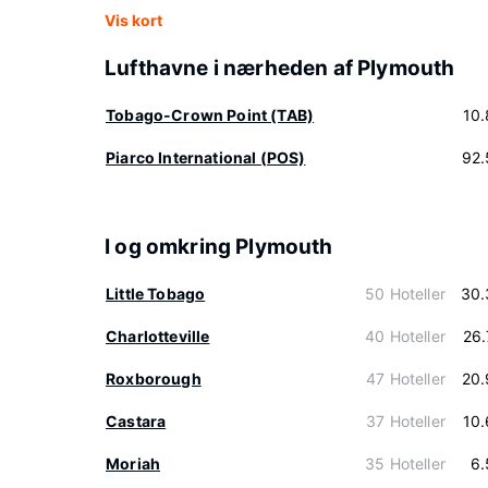
Vis kort
Lufthavne i nærheden af Plymouth
Tobago-Crown Point (TAB)
10
Piarco International (POS)
92.
I og omkring Plymouth
Little Tobago
50 Hoteller
30.
Charlotteville
40 Hoteller
26
Roxborough
47 Hoteller
20.
Castara
37 Hoteller
10
Moriah
35 Hoteller
6.