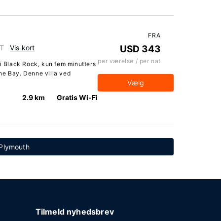
FRA
TT
Vis kort
USD 343
per værelse / per nat
 i Black Rock, kun fem minutters
ne Bay. Denne villa ved
Vælg
2.9 km
Gratis Wi-Fi
 Plymouth
Tilmeld nyhedsbrev