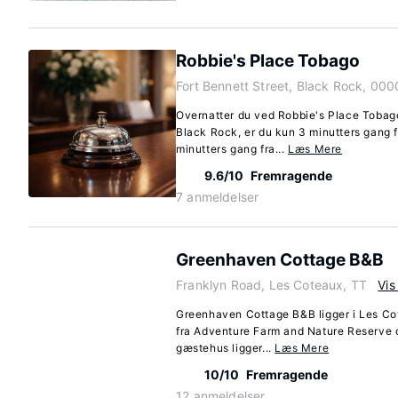
Robbie's Place Tobago
Fort Bennett Street, Black Rock, 000
Overnatter du ved Robbie's Place Tobago
Black Rock, er du kun 3 minutters gang 
minutters gang fra...
Læs Mere
9.6/10
Fremragende
7 anmeldelser
Greenhaven Cottage B&B
Franklyn Road, Les Coteaux, TT
Vis
Greenhaven Cottage B&B ligger i Les Cot
fra Adventure Farm and Nature Reserve 
gæstehus ligger...
Læs Mere
10/10
Fremragende
12 anmeldelser