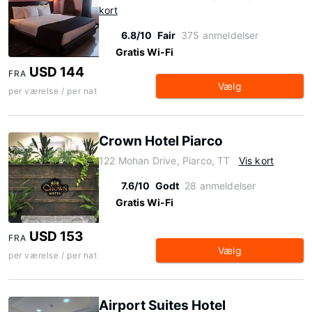
kort
6.8/10
Fair
375 anmeldelser
Gratis Wi-Fi
USD 144
FRA
Vælg
per værelse / per nat
Crown Hotel Piarco
122 Mohan Drive, Piarco, TT
Vis kort
7.6/10
Godt
28 anmeldelser
Gratis Wi-Fi
USD 153
FRA
Vælg
per værelse / per nat
Airport Suites Hotel