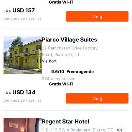
Gratis Wi-Fi
USD 157
FRA
Vælg
per værelse / per nat
Piarco Village Suites
22 Ramcharan Drive Factory
Road, Piarco, 0, TT
Vis kort
9.6/10
Fremragende
324 anmeldelser
Gratis Wi-Fi
USD 134
FRA
Vælg
per værelse / per nat
Regent Star Hotel
118-119 BWIA Boulevard, Piarco, TT
Vis