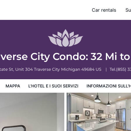
ki Slopes!
Car rentals
Su
ervizi
Informazioni sull'hotel
Condizioni dell'hotel
rse City Condo: 32 Mi to
tate St, Unit 304
Traverse City
Michigan
49684
US
Tel.
(855) 
MAPPA
L'HOTEL E I SUOI SERVIZI
INFORMAZIONI SULL'