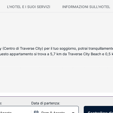
L'HOTEL E I SUOI SERVIZI
INFORMAZIONI SULL'HOTEL
entro di Traverse City) per il tuo soggiorno, potrai tranquillamente m
Questo appartamento si trova a 5,7 km da Traverse City Beach e 0,5
na con un forno e un piano cottura. A tua disposizione avrai anche u
e un parcheggio gratuito nelle vicinanze, i libri e i giochi.
o:
Data di partenza:
 Agosto
Dom 9 Agosto
Controllare di