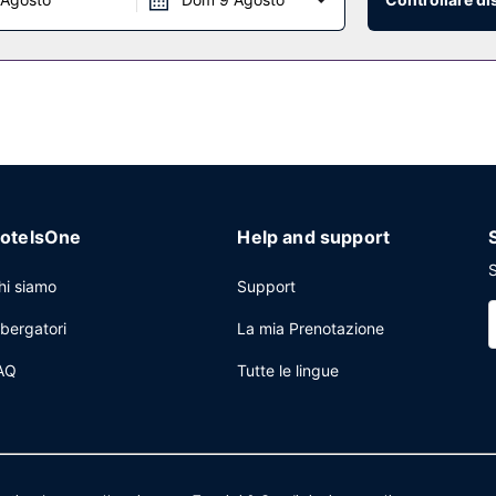
otelsOne
Help and support
S
hi siamo
Support
lbergatori
La mia Prenotazione
AQ
Tutte le lingue