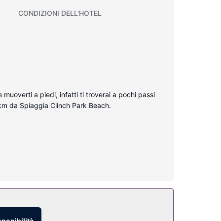
CONDIZIONI DELL'HOTEL
uoverti a piedi, infatti ti troverai a pochi passi
 km da Spiaggia Clinch Park Beach.
n microonde e un kit per la preparazione di
sponibilità