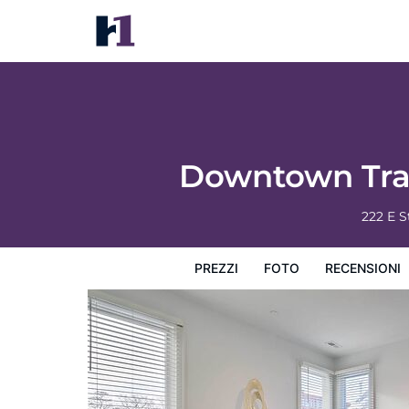
Downtown Traverse City Condo: 32 Mi to S
Prezzi
Foto
Recensioni
Mappa
L'hotel e i suoi s
Downtown Trave
222 E S
PREZZI
FOTO
RECENSIONI