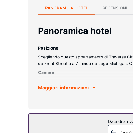
PANORAMICA HOTEL
RECENSIONI
Panoramica hotel
Posizione
Scegliendo questo appartamento di Traverse City (C
da Front Street e a 7 minuti da Lago Michigan. 
Camere
Questo complesso di appartamenti vanta una cuci
Maggiori informazioni
caffè/tè.
Attrattive della proprietà
Un complesso di appartamenti per non fumatori offr
Data di arriv
Sab 8