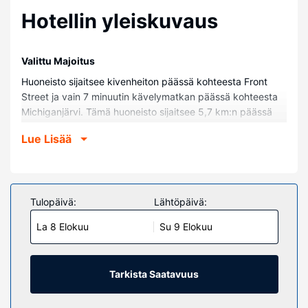
Hotellin yleiskuvaus
Valittu Majoitus
Huoneisto sijaitsee kivenheiton päässä kohteesta Front
Street ja vain 7 minuutin kävelymatkan päässä kohteesta
Michiganjärvi. Tämä huoneisto sijaitsee 5,7 km:n päässä
kohteesta Traverse City Beach ja 0,5 km:n päässä
Lue Lisää
kohteesta Clinch Park Beach.
Huoneet
Tämä ilmastoitu huoneisto tarjoaa käyttöösi keittiö, jossa
on uuni ja liesi. Mukavuuksiin kuuluu mikroaaltouuni ja
Tulopäivä:
Lähtöpäivä:
kahvin-/vedenkeitin.
La 8 Elokuu
Su 9 Elokuu
Kiinteistön miellyttävyys
Tässä savuttomassa huoneistossa on ilmainen pysäköinti
lähistöllä, kirjoja ja pelejä.
Tarkista Saatavuus