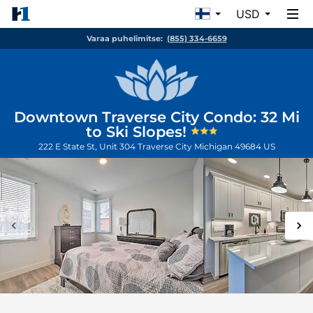
USD
Varaa puhelimitse:
(855) 334-6659
Downtown Traverse City Condo: 32 Mi
to Ski Slopes!
222 E State St, Unit 304
Traverse City
Michigan
49684
US