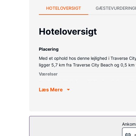
HOTELOVERSIGT
GÆSTEVURDERING
Hoteloversigt
Placering
Med et ophold hos denne lejlighed i Traverse Cit
ligger 5,7 km fra Traverse City Beach og 0,5 km 
Værelser
Find dig til rette i denne lejlighed med aircond
Læs Mere
kaffe/temaskine.
Ejendomsfacilitet
Denne lejlighed tilbyder gratis parkering i nærhed
Ankom