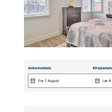
Ankomstdato
Afrejsedat
Fre 7 August
Lør 8