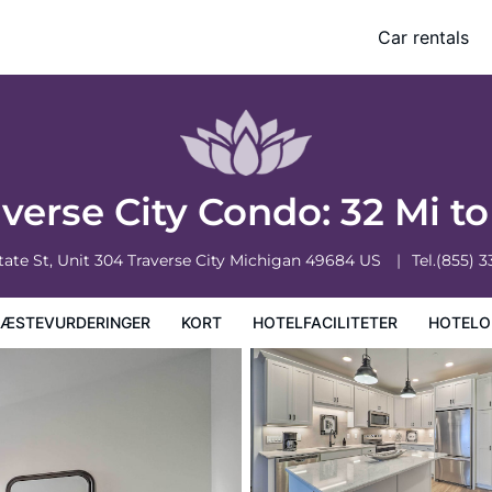
ki Slopes!
Car rentals
faciliteter
Hoteloplysninger
Hotelregler
rse City Condo: 32 Mi to
tate St, Unit 304
Traverse City
Michigan
49684
US
Tel.
(855) 
ÆSTEVURDERINGER
KORT
HOTELFACILITETER
HOTELO