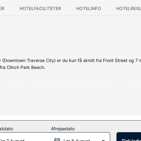
ER
HOTELFACILITETER
HOTELINFO
HOTELREG
y (Downtown Traverse City) er du kun få skridt fra Front Street og 7 
fra Clinch Park Beach.
ition. Der er også et køkken med en ovn og en kogeplade. Faciliteter 
en, bøger og spil. Rygning er ikke tilladt.
stdato
Afrejsedato
Fre 7 August
Lør 8 August
Tjek led