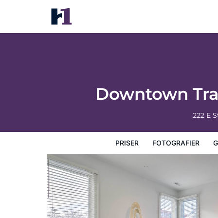
Downtown Traverse City Condo: 32 Mi to S
Priser
Fotografier
Gæstevurderinger
Kort
Hotel
Downtown Trave
222 E S
PRISER
FOTOGRAFIER
G