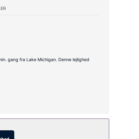
LER
min. gang fra Lake Michigan. Denne lejlighed
inkluderer blandt andet en mikrobølgeovn og en
ighed