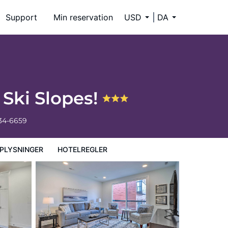
Support
Min reservation
USD
DA
 Ski Slopes!
334-6659
PLYSNINGER
HOTELREGLER