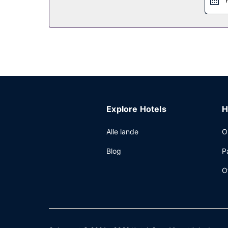
Explore Hotels
H
Alle lande
O
Blog
P
O