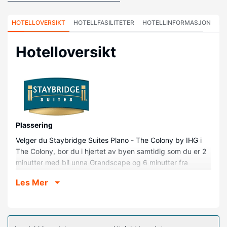
HOTELLOVERSIKT
HOTELLFASILITETER
HOTELLINFORMASJON
HO
Hotelloversikt
Plassering
Velger du Staybridge Suites Plano - The Colony by IHG i
The Colony, bor du i hjertet av byen samtidig som du er 2
minutter med bil unna Grandscape og 6 minutter fra
Legacy West. Dette hotellet med golfmuligheter ligger 4,3
Les Mer
mi (6,9 km) unna The Shops at Legacy og 4,9 mi (7,9 km)
unna Stonebriar Centre kjøpesenter.
Rom
Føl deg som hjemme på et av de 98 gjesterommene, som