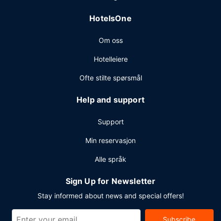
10.30 i helgene.
Andre fasiliteter
HotelsOne
Gjester har tilgang til blant annet kablet internettilgang
Om oss
(inkludert), et forretningssenter og
renseri-/vaskeritjenester. Dette hotellet tilbyr 2 møtelokaler
Hotelleiere
for ulike typer møter og eventer. Gjestene tilbys ubetjent
parkering (inkludert) på stedet.
Ofte stilte spørsmål
Help and support
Support
Min reservasjon
Alle språk
Sign Up for Newsletter
Stay informed about news and special offers!
Subscribe