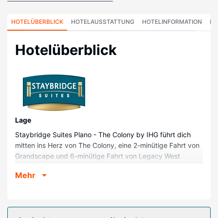
HOTELÜBERBLICK
HOTELAUSSTATTUNG
HOTELINFORMATION
HO
Hotelüberblick
Lage
Staybridge Suites Plano - The Colony by IHG führt dich
mitten ins Herz von The Colony, eine 2-minütige Fahrt von
Grandscape und 6-minütige Fahrt von Legacy West
entfernt. Dieses Hotel mit Golfplatz ist 6,9 km von The
Mehr
Shops at Legacy und 7,9 km von Stonebriar Centre Mall
(Einkaufszentrum) entfernt.
Zimmer
Fühl dich in einem der 98 klimatisierten Zimmer, die