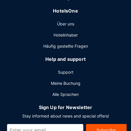
wird unter der Woche von 06:30 Uhr bis 09:30 Uhr und am
Wochenende von 07:30 Uhr bis 10:30 Uhr angeboten.
HotelsOne
Sonstige Einrichtungen
Über uns
Zum Angebot gehören ein kostenloser Internetzugang per
Kabel, ein Businesscenter und ein Textilreinigungsservice.
Hotelinhaber
Für Veranstaltungen beherbergt dieses Hotel 2
Tagungsräume. Vor Ort gibt es Folgendes: Parken ohne
Häufig gestellte Fragen
Service (kostenlos).
Help and support
Support
Meine Buchung
Alle Sprachen
Sign Up for Newsletter
Stay informed about news and special offers!
Subscribe