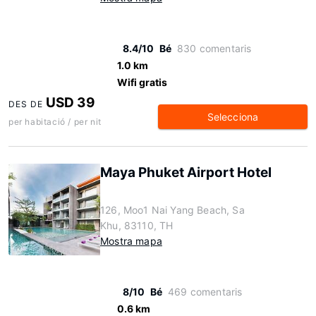
8.4/10
Bé
830 comentaris
1.0 km
Wifi gratis
USD 39
DES DE
Selecciona
per habitació / per nit
Maya Phuket Airport Hotel
126, Moo1 Nai Yang Beach, Sa
Khu, 83110, TH
Mostra mapa
8/10
Bé
469 comentaris
0.6 km