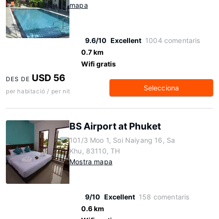
mapa
9.6/10
Excellent
1004 comentaris
0.7 km
Wifi gratis
USD 56
DES DE
Selecciona
per habitació / per nit
BS Airport at Phuket
101/3 Moo 1, Soi Naiyang 16, Sa
Khu, 83110, TH
Mostra mapa
9/10
Excellent
158 comentaris
0.6 km