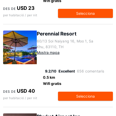
Wifi gratis
USD 23
DES DE
Selecciona
per habitació / per nit
Perennial Resort
60/13 Soi Naiyang 16, Moo 1, Sa
Khu, 83110, TH
Mostra mapa
9.2/10
Excellent
656 comentaris
0.5 km
Wifi gratis
USD 40
DES DE
Selecciona
per habitació / per nit