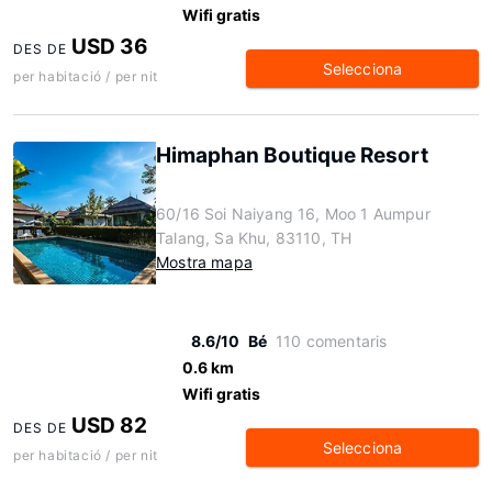
Wifi gratis
USD 36
DES DE
Selecciona
per habitació / per nit
Himaphan Boutique Resort
60/16 Soi Naiyang 16, Moo 1 Aumpur
Talang, Sa Khu, 83110, TH
Mostra mapa
8.6/10
Bé
110 comentaris
0.6 km
Wifi gratis
USD 82
DES DE
Selecciona
per habitació / per nit