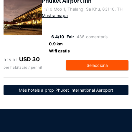
Phuket Airport Inn
11/10 Moo 1, Thalang, Sa Khu, 83110, TH
Mostra mapa
6.4/10
Fair
436 comentaris
0.9 km
Wifi gratis
USD 30
DES DE
Selecciona
per habitació / per nit
Més hotels a prop Phuket International Aeroport