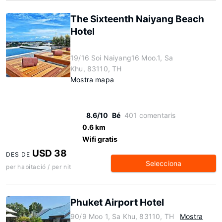
The Sixteenth Naiyang Beach
Hotel
19/16 Soi Naiyang16 Moo.1, Sa
Khu, 83110, TH
Mostra mapa
8.6/10
Bé
401 comentaris
0.6 km
Wifi gratis
USD 38
DES DE
Selecciona
per habitació / per nit
Phuket Airport Hotel
90/9 Moo 1, Sa Khu, 83110, TH
Mostra