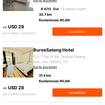
Karte anzeigen
8.4/10
Gut
13 bewertungen
30.7 km
Kostenloses WLAN
USD 29
AB
Auswählen
pro Zimmer / pro Nacht
BureeSateng Hotel
123, 7 Sai 15 Rd, Tambon Sateng
Nok, Yala, 95000, TH
Karte anzeigen
31.4 km
Kostenloses WLAN
USD 28
AB
Auswählen
pro Zimmer / pro Nacht