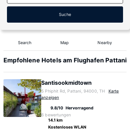
Suche
Search
Map
Nearby
Empfohlene Hotels am Flughafen Pattani
Santisookmidtown
5 Phiphit Rd, Pattani, 94000, TH
Karte
anzeigen
9.8/10
Hervorragend
6 bewertungen
14.1 km
Kostenloses WLAN