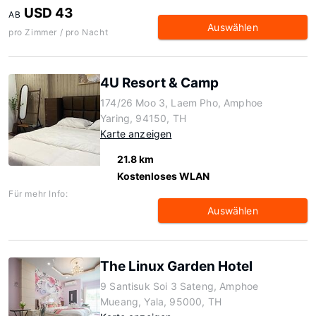
USD 43
AB
Auswählen
pro Zimmer / pro Nacht
4U Resort & Camp
174/26 Moo 3, Laem Pho, Amphoe
Yaring, 94150, TH
Karte anzeigen
21.8 km
Kostenloses WLAN
Für mehr Info:
Auswählen
The Linux Garden Hotel
9 Santisuk Soi 3 Sateng, Amphoe
Mueang, Yala, 95000, TH