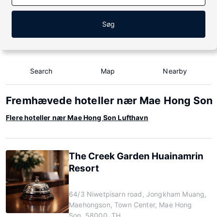
Søg
Search
Map
Nearby
Fremhævede hoteller nær Mae Hong Son
Flere hoteller nær Mae Hong Son Lufthavn
The Creek Garden Huainamrin
Resort
64/3 Niwetpisarn road, Jongkham Muang,
Maehongson, Town Center, Mae Hong
Son, 58000, TH