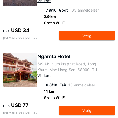
Vis kort
7.8/10
Godt
105 anmeldelser
2.9 km
Gratis Wi-Fi
USD 34
FRA
Vælg
per værelse / per nat
Ngamta Hotel
5/9 Khunlum Praphat Road, Jong
Khum, Mae Hong Son, 58000, TH
Vis kort
6.8/10
Fair
15 anmeldelser
1.1 km
Gratis Wi-Fi
USD 77
FRA
Vælg
per værelse / per nat