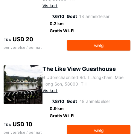
Vis kort
7.6/10
Godt
18 anmeldelser
0.2 km
Gratis Wi-Fi
USD 20
FRA
Vælg
per værelse / per nat
The Like View Guesthouse
9 Udomchaonited Rd. T.Jongkham, Mae
Hong Son, 58000, TH
Vis kort
7.8/10
Godt
48 anmeldelser
0.9 km
Gratis Wi-Fi
USD 10
FRA
Vælg
per værelse / per nat