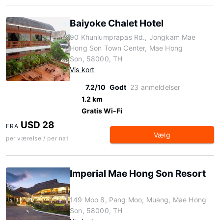
Baiyoke Chalet Hotel
90 Khunlumprapas Rd., Jongkam Mae
Hong Son Town Center, Mae Hong
Son, 58000, TH
Vis kort
7.2/10
Godt
23 anmeldelser
1.2 km
Gratis Wi-Fi
USD 28
FRA
Vælg
per værelse / per nat
Imperial Mae Hong Son Resort
149 Moo 8, Pang Moo, Muang, Mae Hong
Son, 58000, TH