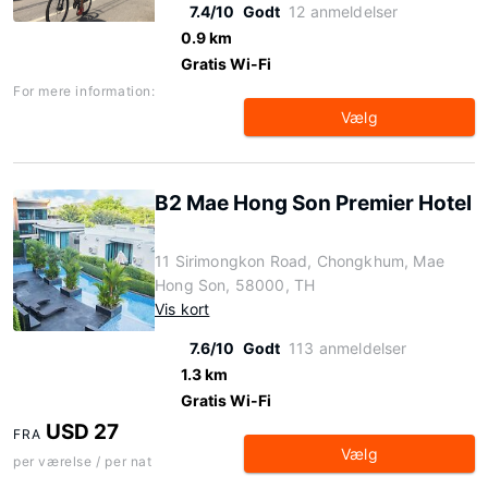
7.4/10
Godt
12 anmeldelser
0.9 km
Gratis Wi-Fi
For mere information:
Vælg
B2 Mae Hong Son Premier Hotel
11 Sirimongkon Road, Chongkhum, Mae
Hong Son, 58000, TH
Vis kort
7.6/10
Godt
113 anmeldelser
1.3 km
Gratis Wi-Fi
USD 27
FRA
Vælg
per værelse / per nat