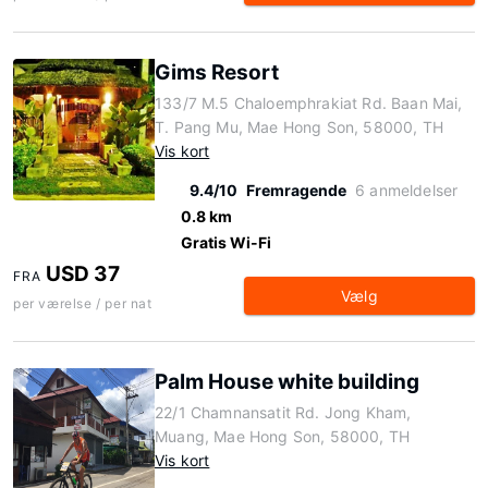
Gims Resort
133/7 M.5 Chaloemphrakiat Rd. Baan Mai,
T. Pang Mu, Mae Hong Son, 58000, TH
Vis kort
9.4/10
Fremragende
6 anmeldelser
0.8 km
Gratis Wi-Fi
USD 37
FRA
Vælg
per værelse / per nat
Palm House white building
22/1 Chamnansatit Rd. Jong Kham,
Muang, Mae Hong Son, 58000, TH
Vis kort