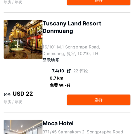
每房 / 每夜
Tuscany Land Resort
Donmuang
16/101 M.1 Songprapa Road,
Donmuang, 曼谷, 10210, TH
显示地图
7.4/10
好
22 评论
0.7 km
免费 Wi-Fi
USD 22
起价
选择
每房 / 每夜
Moca Hotel
371/45 Saranakom 2, Songprapha Road