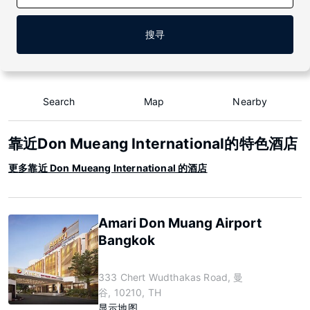
搜寻
Search
Map
Nearby
靠近Don Mueang International的特色酒店
更多靠近 Don Mueang International 的酒店
Amari Don Muang Airport
Bangkok
333 Chert Wudthakas Road, 曼
谷, 10210, TH
显示地图