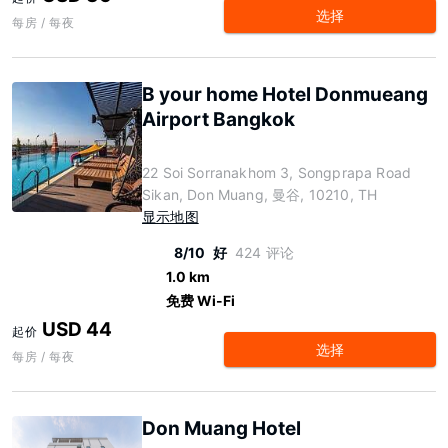
选择
每房 / 每夜
B your home Hotel Donmueang
Airport Bangkok
22 Soi Sorranakhom 3, Songprapa Road
Sikan, Don Muang, 曼谷, 10210, TH
显示地图
8/10
好
424 评论
1.0 km
免费 Wi-Fi
USD 44
起价
选择
每房 / 每夜
Don Muang Hotel