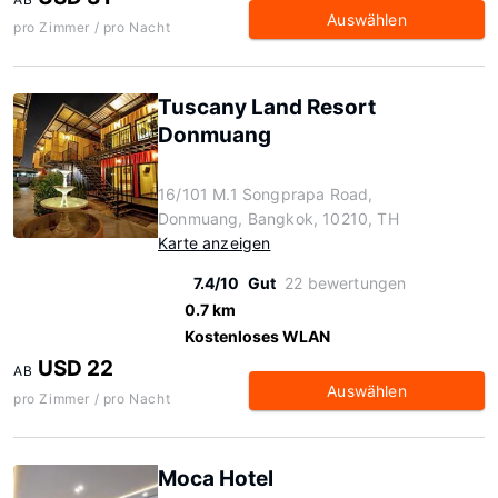
Auswählen
pro Zimmer / pro Nacht
Tuscany Land Resort
Donmuang
16/101 M.1 Songprapa Road,
Donmuang, Bangkok, 10210, TH
Karte anzeigen
7.4/10
Gut
22 bewertungen
0.7 km
Kostenloses WLAN
USD 22
AB
Auswählen
pro Zimmer / pro Nacht
Moca Hotel