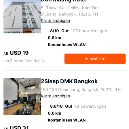
5, Thawi Wat 1 Alley, Khet Don
Mueang, Bangkok, 10210, TH
Karte anzeigen
8/10
Gut
1001 bewertungen
0.8 km
Kostenloses WLAN
USD 19
AB
Auswählen
pro Zimmer / pro Nacht
2Sleep DMK Bangkok
199/136 Donmuang, Bangkok, 10210, TH
Karte anzeigen
8.6/10
Gut
18 bewertungen
0.6 km
Kostenloses WLAN
USD 31
AB