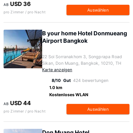
USD 36
AB
Auswählen
pro Zimmer / pro Nacht
B your home Hotel Donmueang
Airport Bangkok
22 Soi Sorranakhom 3, Songprapa Road
Sikan, Don Muang, Bangkok, 10210, TH
Karte anzeigen
8/10
Gut
424 bewertungen
1.0 km
Kostenloses WLAN
USD 44
AB
Auswählen
pro Zimmer / pro Nacht
Don Muang Hotel