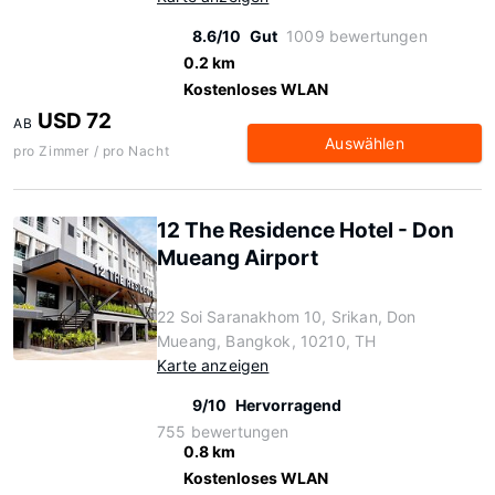
8.6/10
Gut
1009 bewertungen
0.2 km
Kostenloses WLAN
USD 72
AB
Auswählen
pro Zimmer / pro Nacht
12 The Residence Hotel - Don
Mueang Airport
22 Soi Saranakhom 10, Srikan, Don
Mueang, Bangkok, 10210, TH
Karte anzeigen
9/10
Hervorragend
755 bewertungen
0.8 km
Kostenloses WLAN