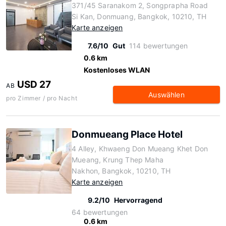
371/45 Saranakom 2, Songprapha Road
Si Kan, Donmuang, Bangkok, 10210, TH
Karte anzeigen
7.6/10
Gut
114 bewertungen
0.6 km
Kostenloses WLAN
USD 27
AB
Auswählen
pro Zimmer / pro Nacht
Donmueang Place Hotel
4 Alley, Khwaeng Don Mueang Khet Don
Mueang, Krung Thep Maha
Nakhon, Bangkok, 10210, TH
Karte anzeigen
9.2/10
Hervorragend
64 bewertungen
0.6 km