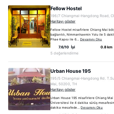
Fellow Hostel
196/7 Chiangmai-Hangdong Road, Ch
Haritayı göster
Fellow Hostel misafirlere Chiang Mai böl
bağlantılı, Nimmanhaemin Yolu ile 5 dak
Phae Kapısı ile 6...
Devamını Oku
7.6/10
İyi
0.8 km
5 değerlendirme
Urban House 195
195/5 Chiangmai-Hangdong Rd. T.Su
Mai, 50200, TH
Haritayı göster
Urban House 195 misafirlere Chiang Mai
Üniversitesi ile 4 dakika sürüş mesafes
dakika mesafede...
Devamını Oku