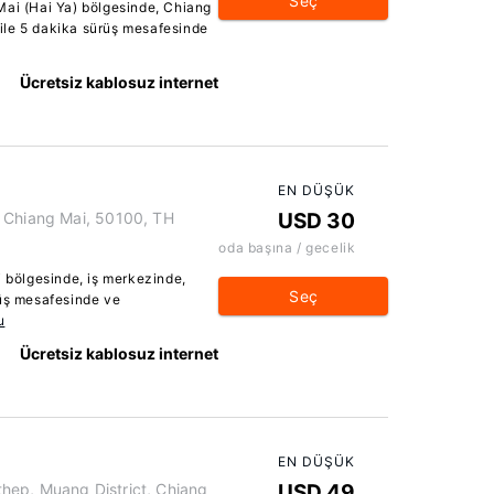
Seç
Mai (Hai Ya) bölgesinde, Chiang
ile 5 dakika sürüş mesafesinde
Ücretsiz kablosuz internet
EN DÜŞÜK
, Chiang Mai, 50100, TH
USD 30
oda başına / gecelik
i bölgesinde, iş merkezinde,
Seç
rüş mesafesinde ve
u
Ücretsiz kablosuz internet
EN DÜŞÜK
hep, Muang District, Chiang
USD 49