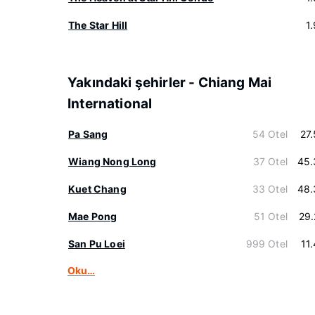
The Star Hill
1
Yakındaki şehirler - Chiang Mai
International
Pa Sang
54 Otel
27
Wiang Nong Long
37 Otel
45.
Kuet Chang
33 Otel
48.
Mae Pong
51 Otel
29
San Pu Loei
999 Otel
11
Oku…