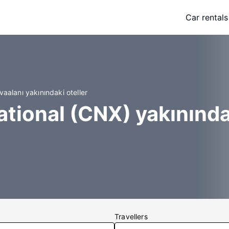
Car rentals
aalanı yakınındaki oteller
tional (CNX) yakınındak
Travellers