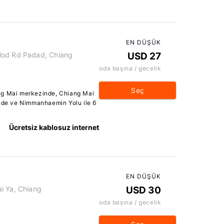
EN DÜŞÜK
Hod Rd Padad, Chiang
USD 27
oda başına / gecelik
Seç
ng Mai merkezinde, Chiang Mai
inde ve Nimmanhaemin Yolu ile 6
Ücretsiz kablosuz internet
EN DÜŞÜK
i Ya, Chiang
USD 30
oda başına / gecelik