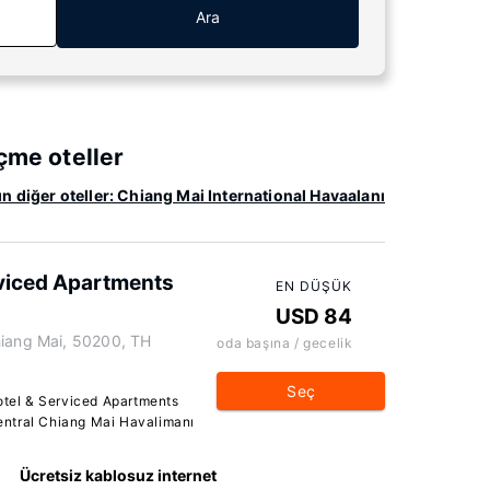
Ara
çme oteller
ın diğer oteller: Chiang Mai International Havaalanı
viced Apartments
EN DÜŞÜK
USD 84
hiang Mai, 50200, TH
oda başına / gecelik
Seç
tel & Serviced Apartments
entral Chiang Mai Havalimanı
Ücretsiz kablosuz internet