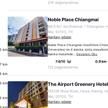
278 değerlendirme
Noble Place Chiangmai
98/5 M.1 Soi Khaimuk 1 Chiangmai- 
Mai, 50100, TH
Haritayı göster
Noble Place Chiangmai misafirlere Chia
6 km
Üniversitesi ile 4 dakika sürüş mesafes
dakika mesafede...
Devamını Oku
7.4/10
İyi
0.9 km
.7 km
122 değerlendirme
.8 km
.8 km
The Airport Greenery Hotel
185/28 Wulai Road, Haiya, Maung, Ha
Mai, 50100, TH
.9 km
Haritayı göster
.9 km