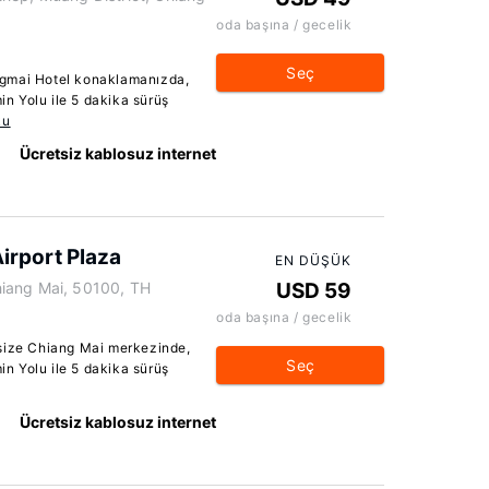
oda başına / gecelik
Seç
ngmai Hotel konaklamanızda,
n Yolu ile 5 dakika sürüş
ku
Ücretsiz kablosuz internet
irport Plaza
EN DÜŞÜK
iang Mai, 50100, TH
USD 59
oda başına / gecelik
 size Chiang Mai merkezinde,
Seç
n Yolu ile 5 dakika sürüş
Ücretsiz kablosuz internet