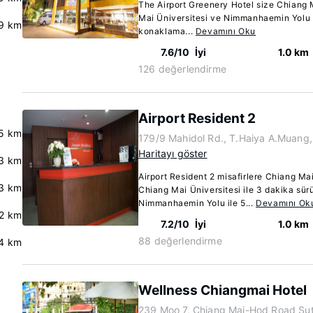
The Airport Greenery Hotel size Chiang 
Mai Üniversitesi ve Nimmanhaemin Yolu 
.9 km
konaklama...
Devamını Oku
7.6/10
İyi
1.0 km
126 değerlendirme
Airport Resident 2
.5 km
179/9 Mahidol Rd., T.Haiya A.Muang
Haritayı göster
3 km
Airport Resident 2 misafirlere Chiang Ma
3 km
Chiang Mai Üniversitesi ile 3 dakika sü
Nimmanhaemin Yolu ile 5...
Devamını Ok
.2 km
7.2/10
İyi
1.0 km
88 değerlendirme
.4 km
Wellness Chiangmai Hotel
239 Moo 7, Chiang Mai-Hod Road Sut