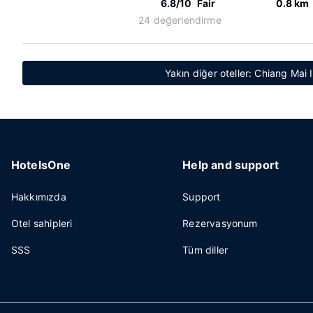
6.8/10
Fair
0.8 km
24 değerlendirme
Yakın diğer oteller: Chiang Mai 
HotelsOne
Help and support
Hakkımızda
Support
Otel sahipleri
Rezervasyonum
SSS
Tüm diller