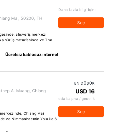
Daha fazla bilgi için:
iang Mai, 50200, TH
Seç
gesinde, alışveriş merkezi
ika sürüş mesafesinde ve Tha
Ücretsiz kablosuz internet
EN DÜŞÜK
thep A. Muang, Chiang
USD 16
oda başına / gecelik
Seç
 merkezinde, Chiang Mai
inde ve Nimmanhaemin Yolu ile 6