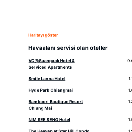
Haritayı göster
Havaalanı servisi olan oteller
VC@Suanpaak Hotel &
0.
Serviced Apartments
Smile Lanna Hotel
1
Hyde Park Chiangmai
1
Bamboori Boutique Resort
1
Chiang Mai
NIM SEE SENG Hotel
1
The Heaven at Star Hill Condo
1