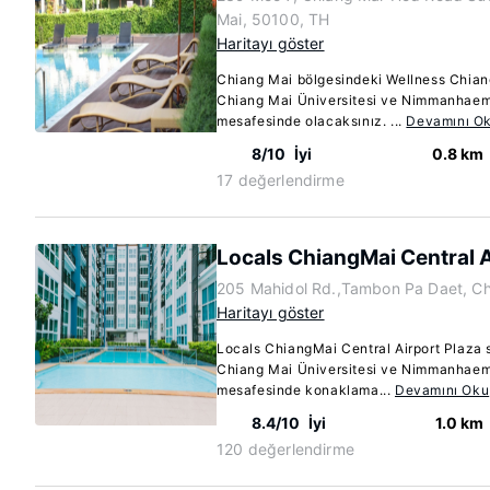
Mai, 50100, TH
Haritayı göster
Chiang Mai bölgesindeki Wellness Chia
Chiang Mai Üniversitesi ve Nimmanhaemi
mesafesinde olacaksınız. ...
Devamını O
8/10
İyi
0.8 km
17 değerlendirme
Locals ChiangMai Central A
205 Mahidol Rd.,Tambon Pa Daet, Ch
Haritayı göster
Locals ChiangMai Central Airport Plaza
Chiang Mai Üniversitesi ve Nimmanhaemi
mesafesinde konaklama...
Devamını Oku
8.4/10
İyi
1.0 km
120 değerlendirme