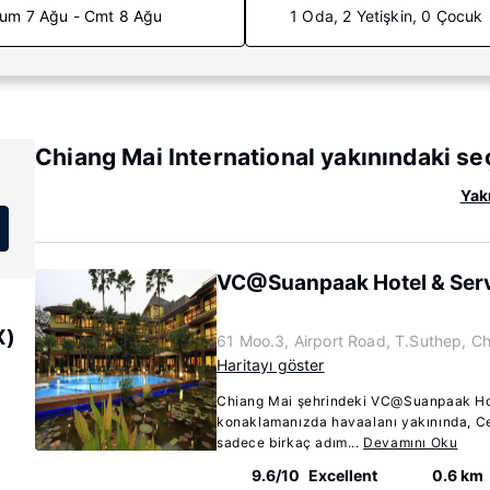
um 7 Ağu - Cmt 8 Ağu
1 Oda, 2 Yetişkin, 0 Çocuk
Chiang Mai International yakınındaki se
Yak
VC@Suanpaak Hotel & Ser
X)
61 Moo.3, Airport Road, T.Suthep, C
Haritayı göster
Chiang Mai şehrindeki VC@Suanpaak Ho
konaklamanızda havaalanı yakınında, C
sadece birkaç adım...
Devamını Oku
9.6/10
Excellent
0.6 km