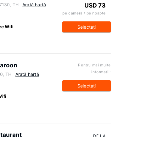
7130, TH
Arată hartă
USD 73
pe cameră / pe noapte
ee Wifi
Selectaţi
garoon
Pentru mai multe
informaţii:
0, TH
Arată hartă
Selectaţi
ifi
taurant
DE LA