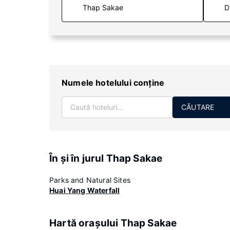
D
Numele hotelului conţine
CĂUTARE
În şi în jurul Thap Sakae
Parks and Natural Sites
Huai Yang Waterfall
Hartă oraşului Thap Sakae