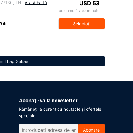
 77130, TH
Arată hartă
USD 53
pe cameră / pe noapte
Wifi
Selectaţi
din Thap Sakae
Abonați-vă la newsletter
Rămâneți la curent cu noutățile și ofertele
speciale!
Abonare