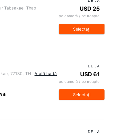
DE LA
ur Tabsakae, Thap
USD 25
pe cameră / pe noapte
Selectaţi
i
DE LA
akae, 77130, TH
Arată hartă
USD 61
pe cameră / pe noapte
Wifi
Selectaţi
DE LA