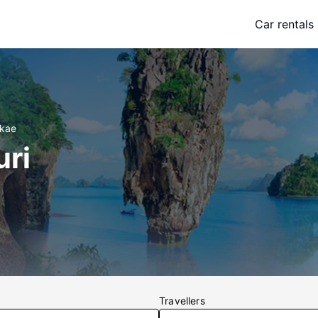
Car rentals
akae
uri
Travellers