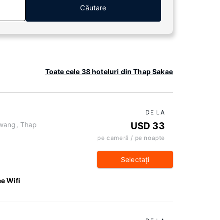
Căutare
Toate cele 38 hoteluri din Thap Sakae
DE LA
kwang, Thap
USD 33
pe cameră / pe noapte
Selectaţi
ee Wifi