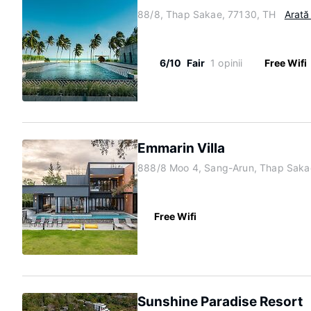
88/8, Thap Sakae, 77130, TH
Arată
6/10
Fair
1 opinii
Free Wifi
Emmarin Villa
888/8 Moo 4, Sang-Arun, Thap Saka
Free Wifi
Sunshine Paradise Resort