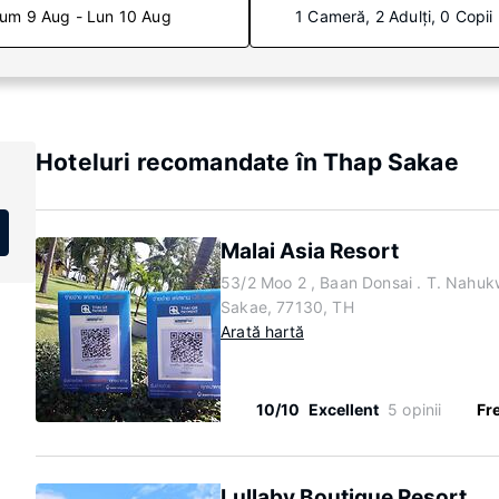
um 9 Aug - Lun 10 Aug
1 Cameră, 2 Adulți, 0 Copii
Hoteluri recomandate în Thap Sakae
Malai Asia Resort
53/2 Moo 2 , Baan Donsai . T. Nahu
Sakae, 77130, TH
Arată hartă
10/10
Excellent
5 opinii
Fr
Lullaby Boutique Resort