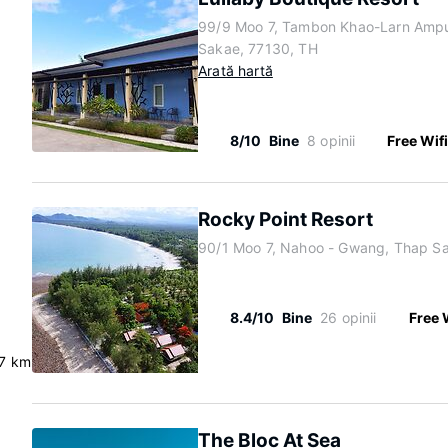
99/9 Moo 7, Tambon Khao-Larn Amp
Sakae, 77130, TH
Arată hartă
8/10
Bine
8 opinii
Free Wif
Rocky Point Resort
90/1 Moo 7, Nahoo - Gwang, Thap S
8.4/10
Bine
26 opinii
Free 
.7 km
The Bloc At Sea