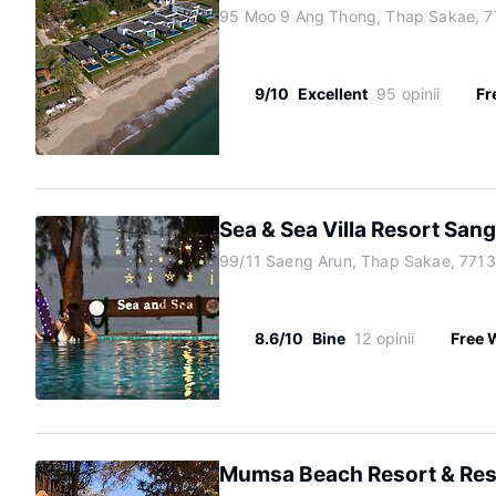
95 Moo 9 Ang Thong, Thap Sakae, 7
9/10
Excellent
95 opinii
Fr
Sea & Sea Villa Resort San
99/11 Saeng Arun, Thap Sakae, 7713
8.6/10
Bine
12 opinii
Free W
Mumsa Beach Resort & Res