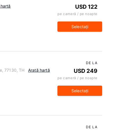
 hartă
USD 122
pe cameră / pe noapte
Selectaţi
DE LA
e, 77130, TH
Arată hartă
USD 249
pe cameră / pe noapte
Selectaţi
DE LA