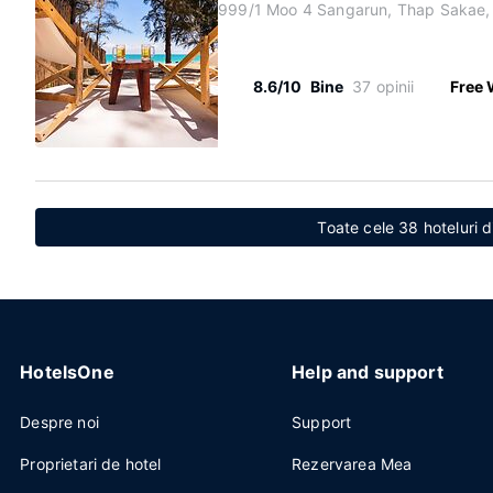
999/1 Moo 4 Sangarun, Thap Sakae,
8.6/10
Bine
37 opinii
Free 
Toate cele 38 hoteluri 
HotelsOne
Help and support
Despre noi
Support
Proprietari de hotel
Rezervarea Mea