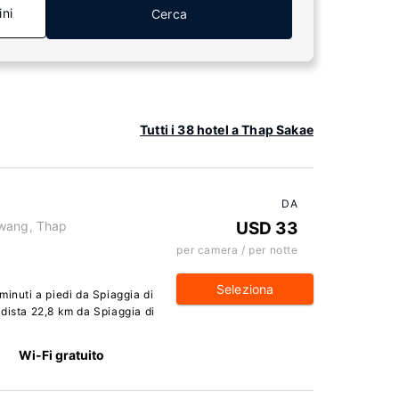
ini
Cerca
Tutti i 38 hotel a Thap Sakae
DA
kwang, Thap
USD 33
per camera / per notte
Seleziona
minuti a piedi da Spiaggia di
dista 22,8 km da Spiaggia di
Wi-Fi gratuito