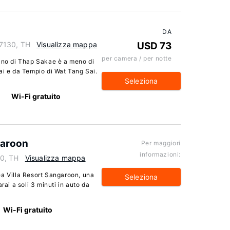
DA
7130, TH
Visualizza mappa
USD 73
per camera / per notte
eano di Thap Sakae è a meno di
ai e da Tempio di Wat Tang Sai.
Seleziona
Wi-Fi gratuito
garoon
Per maggiori
informazioni:
0, TH
Visualizza mappa
ea Villa Resort Sangaroon, una
Seleziona
rai a soli 3 minuti in auto da
Wi-Fi gratuito