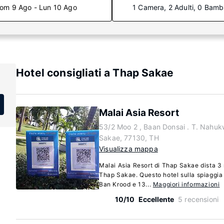
om 9 Ago - Lun 10 Ago
1 Camera, 2 Adulti, 0 Bamb
Hotel consigliati a Thap Sakae
Malai Asia Resort
53/2 Moo 2 , Baan Donsai . T. Nahu
Sakae, 77130, TH
Visualizza mappa
Malai Asia Resort di Thap Sakae dista 3 
Thap Sakae. Questo hotel sulla spiaggia 
Ban Krood e 13...
Maggiori informazioni
10/10
Eccellente
5 recensioni