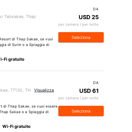
DA
ur Tabsakae, Thap
USD 25
per camera / per notte
Seleziona
Resort di Thap Sakae, se vuoi
gia di Surin o a Spiaggia di
i-Fi gratuito
DA
akae, 77130, TH
Visualizza
USD 61
per camera / per notte
rt di Thap Sakae, se vuoi essere
Seleziona
 Thap Sakae o a Spiaggia di
Wi-Fi gratuito