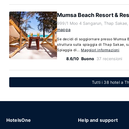
Mumsa Beach Resort & Res
999/1 Moo 4 Sangarun, Thap Sakae,
mappa
Se decidi di soggiornare presso Mumsa 
struttura sulla spiaggia di Thap Sakae, sa
Spiaggia di...
Maggiori informazioni
8.6/10
Buono
37 recensioni
Tutti i 38 hotel a 
HotelsOne
Help and support