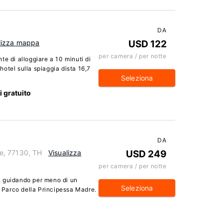
DA
lizza mappa
USD 122
per camera / per notte
e di alloggiare a 10 minuti di
otel sulla spiaggia dista 16,7
Seleziona
i gratuito
DA
e, 77130, TH
Visualizza
USD 249
per camera / per notte
, guidando per meno di un
Seleziona
a Parco della Principessa Madre.