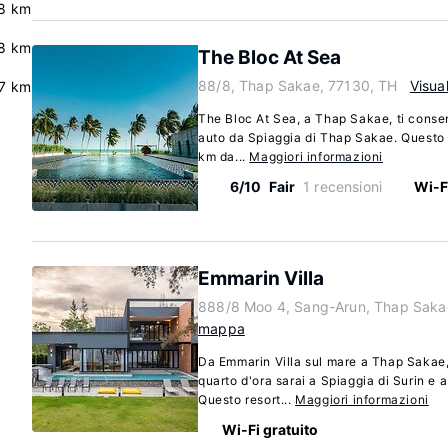
.8 km
8 km
The Bloc At Sea
88/8, Thap Sakae, 77130, TH
Visua
7 km
The Bloc At Sea, a Thap Sakae, ti consent
auto da Spiaggia di Thap Sakae. Questo h
km da...
Maggiori informazioni
6/10
Fair
1 recensioni
Wi-F
Emmarin Villa
888/8 Moo 4, Sang-Arun, Thap Saka
mappa
Da Emmarin Villa sul mare a Thap Sakae
quarto d'ora sarai a Spiaggia di Surin e 
Questo resort...
Maggiori informazioni
Wi-Fi gratuito