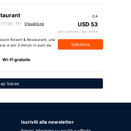
taurant
DA
 77130, TH
Visualizza
USD 53
per camera / per notte
Beach Resort & Restaurant, una
Seleziona
rai a soli 3 minuti in auto da
Wi-Fi gratuito
Thap Sakae
Iscriviti alla newsletter
Rimani informato su novità e offerte