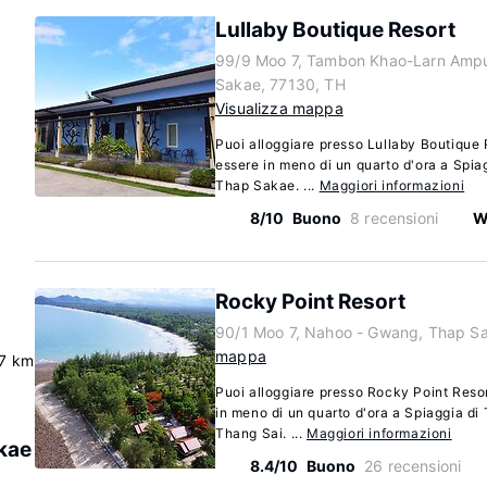
Lullaby Boutique Resort
99/9 Moo 7, Tambon Khao-Larn Amp
Sakae, 77130, TH
Visualizza mappa
Puoi alloggiare presso Lullaby Boutique 
essere in meno di un quarto d'ora a Spiag
Thap Sakae. ...
Maggiori informazioni
8/10
Buono
8 recensioni
W
Rocky Point Resort
90/1 Moo 7, Nahoo - Gwang, Thap S
mappa
.7 km
Puoi alloggiare presso Rocky Point Reso
in meno di un quarto d'ora a Spiaggia di
Thang Sai. ...
Maggiori informazioni
akae
8.4/10
Buono
26 recensioni