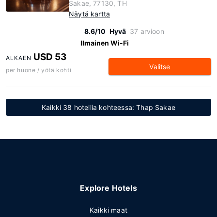
Sakae, 77130, TH
Näytä kartta
8.6/10
Hyvä
37 arvioon
Ilmainen Wi-Fi
USD 53
ALKAEN
Valitse
per huone / yötä kohti
Kaikki 38 hotellia kohteessa: Thap Sakae
Explore Hotels
Kaikki maat