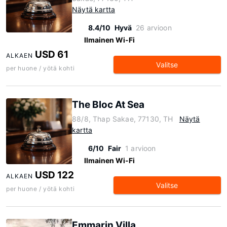
Näytä kartta
8.4/10
Hyvä
26 arvioon
Ilmainen Wi-Fi
USD 61
ALKAEN
Valitse
per huone / yötä kohti
The Bloc At Sea
88/8, Thap Sakae, 77130, TH
Näytä
kartta
6/10
Fair
1 arvioon
Ilmainen Wi-Fi
USD 122
ALKAEN
Valitse
per huone / yötä kohti
Emmarin Villa