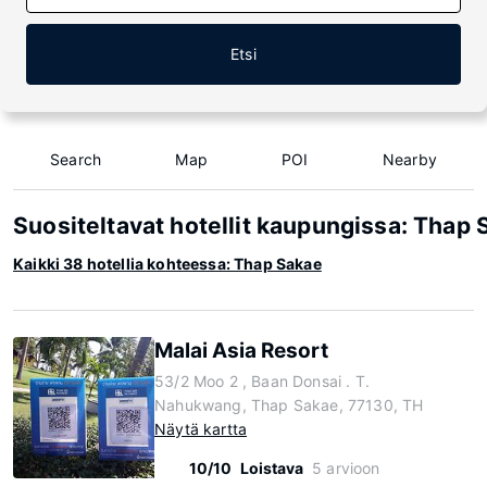
Etsi
Search
Map
POI
Nearby
Suositeltavat hotellit kaupungissa: Thap
Kaikki 38 hotellia kohteessa: Thap Sakae
Malai Asia Resort
53/2 Moo 2 , Baan Donsai . T.
Nahukwang, Thap Sakae, 77130, TH
Näytä kartta
10/10
Loistava
5 arvioon