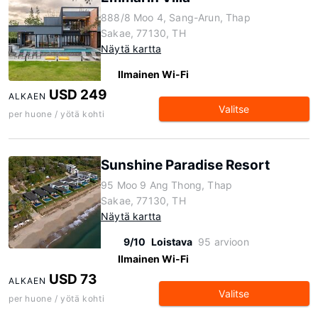
888/8 Moo 4, Sang-Arun, Thap
Sakae, 77130, TH
Näytä kartta
Ilmainen Wi-Fi
USD 249
ALKAEN
Valitse
per huone / yötä kohti
Sunshine Paradise Resort
95 Moo 9 Ang Thong, Thap
Sakae, 77130, TH
Näytä kartta
9/10
Loistava
95 arvioon
Ilmainen Wi-Fi
USD 73
ALKAEN
Valitse
per huone / yötä kohti