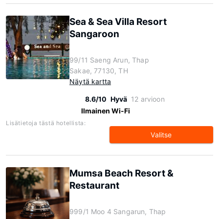
Sea & Sea Villa Resort
Sangaroon
99/11 Saeng Arun, Thap
Sakae, 77130, TH
Näytä kartta
8.6/10
Hyvä
12 arvioon
Ilmainen Wi-Fi
Lisätietoja tästä hotellista:
Valitse
Mumsa Beach Resort &
Restaurant
999/1 Moo 4 Sangarun, Thap