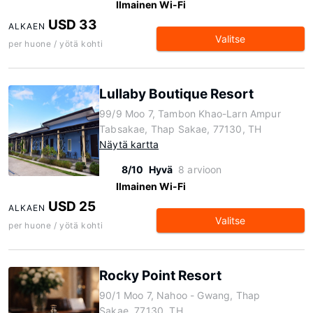
Ilmainen Wi-Fi
USD 33
ALKAEN
Valitse
per huone / yötä kohti
Lullaby Boutique Resort
99/9 Moo 7, Tambon Khao-Larn Ampur
Tabsakae, Thap Sakae, 77130, TH
Näytä kartta
8/10
Hyvä
8 arvioon
Ilmainen Wi-Fi
USD 25
ALKAEN
Valitse
per huone / yötä kohti
Rocky Point Resort
90/1 Moo 7, Nahoo - Gwang, Thap
Sakae, 77130, TH