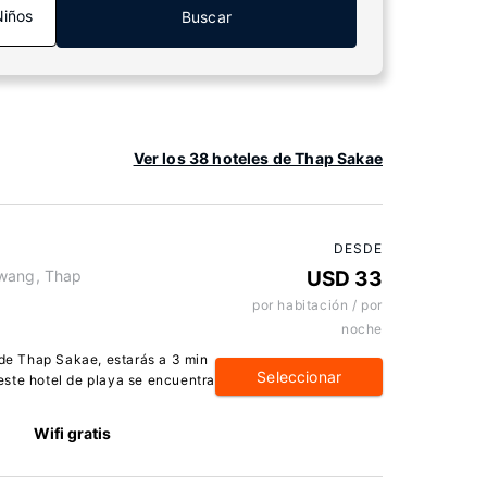
Niños
Buscar
Ver los 38 hoteles de Thap Sakae
DESDE
kwang, Thap
USD 33
por habitación / por
noche
 de Thap Sakae, estarás a 3 min
Seleccionar
ste hotel de playa se encuentra
Wifi gratis