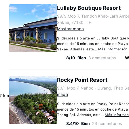
Lullaby Boutique Resort
99/9 Moo 7, Tambon Khao-Larn Amp
Sakae, 77130, TH
Mostrar mapa
Si decides alojarte en Lullaby Boutique 
menos de 15 minutos en coche de Playa 
Sakae. Además, este...
Más información
8/10
Bien
8 comentarios
Wi
Rocky Point Resort
90/1 Moo 7, Nahoo - Gwang, Thap S
mapa
.7 km
Si decides alojarte en Rocky Point Reso
menos de 15 minutos en coche de Playa
Thang Sai. Además, este...
Más informac
8.4/10
Bien
26 comentarios