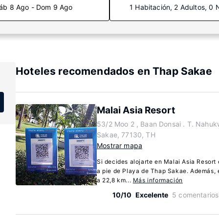
áb 8 Ago - Dom 9 Ago
1 Habitación, 2 Adultos, 0 
Hoteles recomendados en Thap Sakae
Malai Asia Resort
53/2 Moo 2 , Baan Donsai . T. Nahu
Sakae, 77130, TH
Mostrar mapa
Si decides alojarte en Malai Asia Resort
a pie de Playa de Thap Sakae. Además, e
a 22,8 km...
Más información
10/10
Excelente
5 comentarios