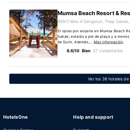
Mumsa Beach Resort & Res
999/1 Moo 4 Sangarun, Thap Sakae,
Si optas por alojarte en Mumsa Beach R
Sakae, estarás a pie de playa y a menos
de Surin. Además,...
Más información
8.6/10
Bien
37 comentarios
Ver los 38 hoteles d
HotelsOne
Help and support