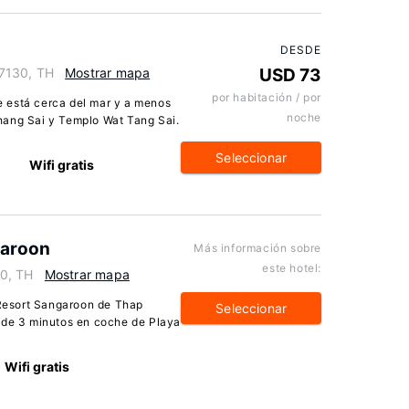
DESDE
7130, TH
Mostrar mapa
USD 73
por habitación / por
 está cerca del mar y a menos
noche
hang Sai y Templo Wat Tang Sai.
Seleccionar
s
Wifi gratis
garoon
Más información sobre
este hotel:
0, TH
Mostrar mapa
a Resort Sangaroon de Thap
Seleccionar
 de 3 minutos en coche de Playa
Wifi gratis