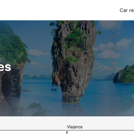
Car re
es
Viajeros