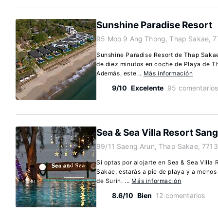
Sunshine Paradise Resort
95 Moo 9 Ang Thong, Thap Sakae, 7
Sunshine Paradise Resort de Thap Sakae
de diez minutos en coche de Playa de T
Además, este...
Más información
9/10
Excelente
95 comentario
Sea & Sea Villa Resort San
99/11 Saeng Arun, Thap Sakae, 7713
Si optas por alojarte en Sea & Sea Vill
Sakae, estarás a pie de playa y a menos
de Surin. ...
Más información
8.6/10
Bien
12 comentarios