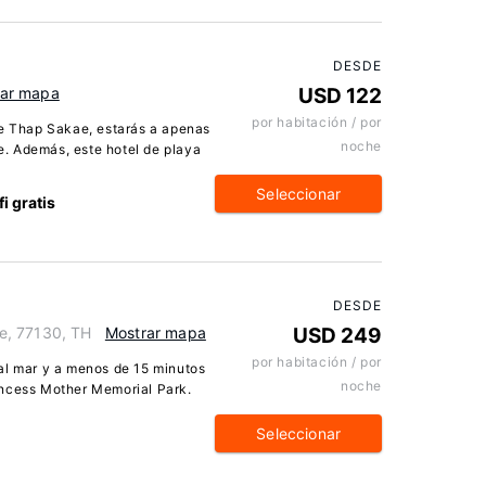
DESDE
rar mapa
USD 122
por habitación / por
de Thap Sakae, estarás a apenas
noche
. Además, este hotel de playa
Seleccionar
i gratis
DESDE
e, 77130, TH
Mostrar mapa
USD 249
por habitación / por
al mar y a menos de 15 minutos
noche
incess Mother Memorial Park.
Seleccionar