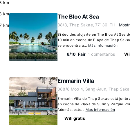
.8 km
8 km
The Bloc At Sea
88/8, Thap Sakae, 77130, TH
Most
7 km
Si decides alojarte en The Bloc At Sea 
10 min en coche de Playa de Thap Sakae
se encuentra a...
Más información
6/10
Fair
1 comentarios
Wif
Emmarin Villa
888/8 Moo 4, Sang-Arun, Thap Saka
Emmarin Villa de Thap Sakae está junto 
en coche de Playa de Surin y Parque Pr
Además, este...
Más información
Wifi gratis