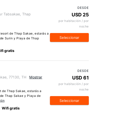
DESDE
ur Tabsakae, Thap
USD 25
por habitación / por
noche
Resort de Thap Sakae, estarás a
Seleccionar
de Surin y Playa de Thap
fi gratis
DESDE
akae, 77130, TH
Mostrar
USD 61
por habitación / por
noche
rt de Thap Sakae, estarás a
 de Thap Sakae y Playa de
Seleccionar
ión
Wifi gratis