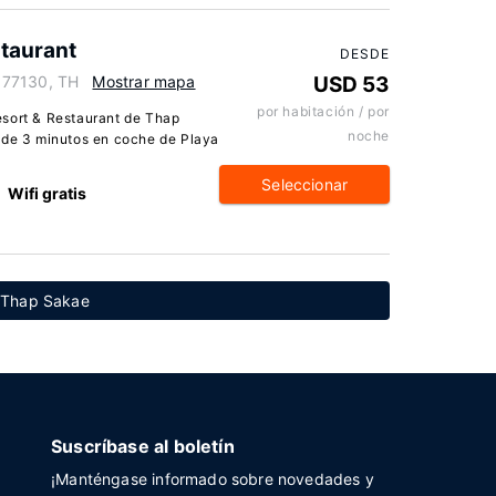
taurant
DESDE
 77130, TH
Mostrar mapa
USD 53
por habitación / por
esort & Restaurant de Thap
noche
 de 3 minutos en coche de Playa
Seleccionar
Wifi gratis
e Thap Sakae
Suscríbase al boletín
¡Manténgase informado sobre novedades y