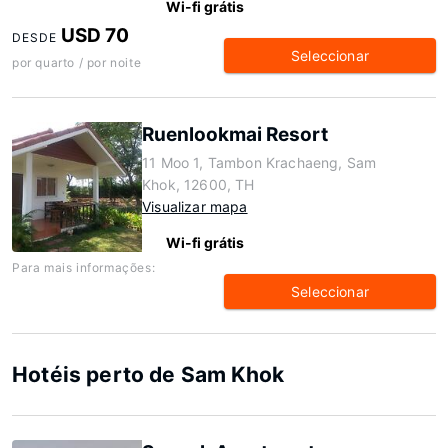
Wi-fi grátis
USD 70
DESDE
Seleccionar
por quarto / por noite
Ruenlookmai Resort
11 Moo 1, Tambon Krachaeng, Sam
Khok, 12600, TH
Visualizar mapa
Wi-fi grátis
Para mais informações:
Seleccionar
Hotéis perto de Sam Khok