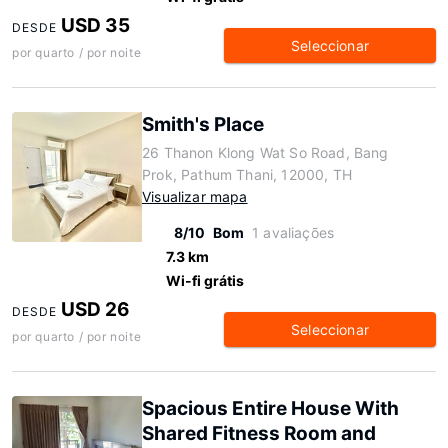
USD 35
DESDE
Seleccionar
por quarto / por noite
Smith's Place
26 Thanon Klong Wat So Road, Bang
Prok, Pathum Thani, 12000, TH
Visualizar mapa
8/10
Bom
1 avaliações
7.3 km
Wi-fi grátis
USD 26
DESDE
Seleccionar
por quarto / por noite
Spacious Entire House With
Shared Fitness Room and