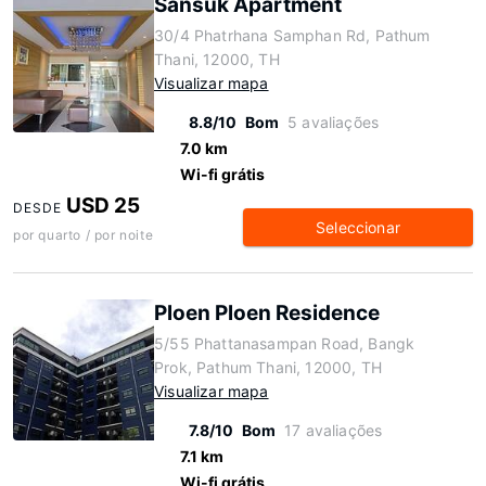
Sansuk Apartment
30/4 Phatrhana Samphan Rd, Pathum
Thani, 12000, TH
Visualizar mapa
8.8/10
Bom
5 avaliações
7.0 km
Wi-fi grátis
USD 25
DESDE
Seleccionar
por quarto / por noite
Ploen Ploen Residence
5/55 Phattanasampan Road, Bangk
Prok, Pathum Thani, 12000, TH
Visualizar mapa
7.8/10
Bom
17 avaliações
7.1 km
Wi-fi grátis