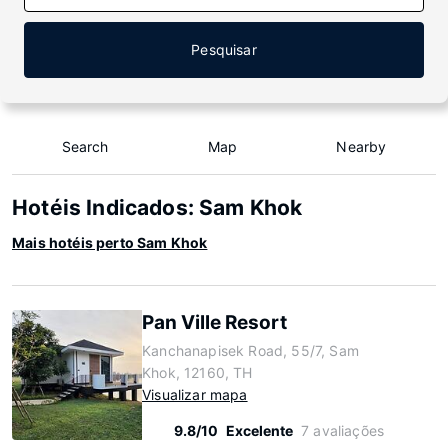
Pesquisar
Search
Map
Nearby
Hotéis Indicados: Sam Khok
Mais hotéis perto Sam Khok
Pan Ville Resort
Kanchanapisek Road, 55/7, Sam
Khok, 12160, TH
Visualizar mapa
9.8/10
Excelente
7 avaliações