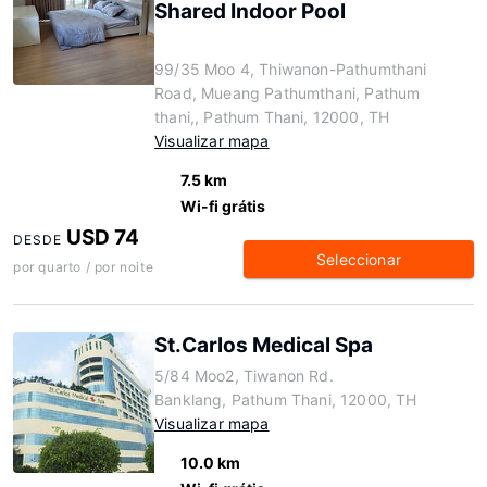
Shared Indoor Pool
99/35 Moo 4, Thiwanon-Pathumthani
Road, Mueang Pathumthani, Pathum
thani,, Pathum Thani, 12000, TH
Visualizar mapa
7.5 km
Wi-fi grátis
USD 74
DESDE
Seleccionar
por quarto / por noite
St.Carlos Medical Spa
5/84 Moo2, Tiwanon Rd.
Banklang, Pathum Thani, 12000, TH
Visualizar mapa
10.0 km