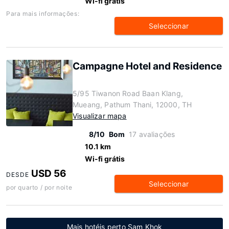
Wi-fi grátis
Para mais informações:
Seleccionar
Campagne Hotel and Residence
5/95 Tiwanon Road Baan Klang,
Mueang, Pathum Thani, 12000, TH
Visualizar mapa
8/10
Bom
17 avaliações
10.1 km
Wi-fi grátis
USD 56
DESDE
Seleccionar
por quarto / por noite
Mais hotéis perto Sam Khok