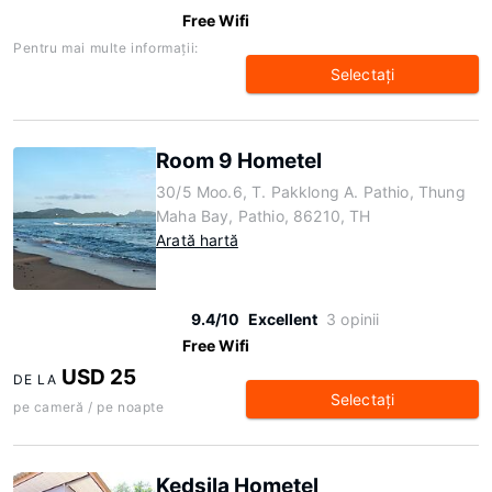
Free Wifi
Pentru mai multe informaţii:
Selectaţi
Room 9 Hometel
30/5 Moo.6, T. Pakklong A. Pathio, Thung
Maha Bay, Pathio, 86210, TH
Arată hartă
9.4/10
Excellent
3 opinii
Free Wifi
USD 25
DE LA
Selectaţi
pe cameră / pe noapte
Kedsila Hometel