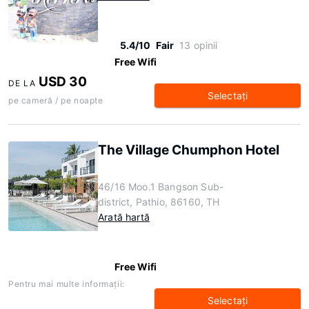
5.4/10
Fair
13 opinii
Free Wifi
USD 30
DE LA
Selectaţi
pe cameră / pe noapte
The Village Chumphon Hotel
46/16 Moo.1 Bangson Sub-
district, Pathio, 86160, TH
Arată hartă
Free Wifi
Pentru mai multe informaţii:
Selectaţi