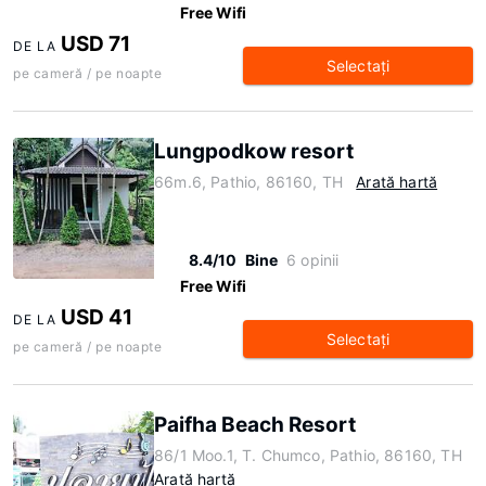
Free Wifi
USD 71
DE LA
Selectaţi
pe cameră / pe noapte
Lungpodkow resort
66m.6, Pathio, 86160, TH
Arată hartă
8.4/10
Bine
6 opinii
Free Wifi
USD 41
DE LA
Selectaţi
pe cameră / pe noapte
Paifha Beach Resort
86/1 Moo.1, T. Chumco, Pathio, 86160, TH
Arată hartă