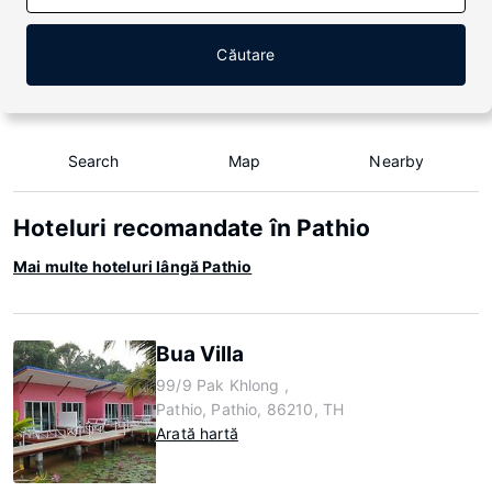
Căutare
Search
Map
Nearby
Hoteluri recomandate în Pathio
Mai multe hoteluri lângă Pathio
Bua Villa
99/9 Pak Khlong ,
Pathio, Pathio, 86210, TH
Arată hartă