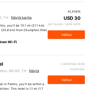
ALKAEN
0, TH
Näytä kartta
USD 30
per huone / yötä kohti
io, you'll be 13.1 mi (21.1 km)
 (35.8 km) from Chumphon Khet
Valitse
inen Wi-Fi
el
Lisätietoja tästä
hotellista:
athio, 86160, TH
Näytä
Valitse
l in Pathio, you'll be within a
ian. This hotel is 1.1 mi (1.7