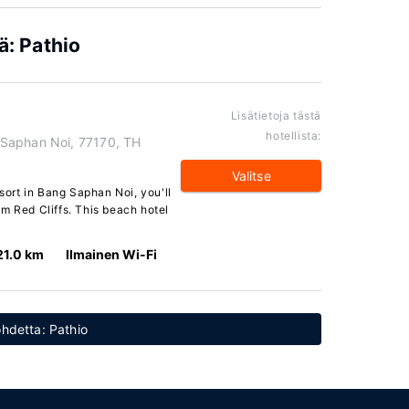
ä: Pathio
Lisätietoja tästä
hotellista:
Saphan Noi, 77170, TH
Valitse
ort in Bang Saphan Noi, you'll
m Red Cliffs. This beach hotel
21.0 km
Ilmainen Wi-Fi
ohdetta: Pathio