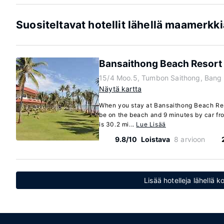
Suositeltavat hotellit lähellä maamerkki
Bansaithong Beach Resort
15/4 Moo.5, Tumbon Saithong, Bang 
Näytä kartta
When you stay at Bansaithong Beach Res
be on the beach and 9 minutes by car fro
is 30.2 mi...
Lue Lisää
9.8/10
Loistava
8 arvioon
Lisää hotelleja lähellä k