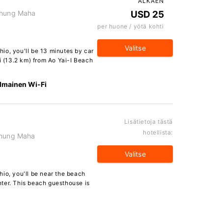
ALKAEN
 Thung Maha
USD 25
per huone / yötä kohti
Valitse
io, you'll be 13 minutes by car
mi (13.2 km) from Ao Yai-I Beach
Ilmainen Wi-Fi
Lisätietoja tästä
hotellista:
 Thung Maha
Valitse
io, you'll be near the beach
ter. This beach guesthouse is