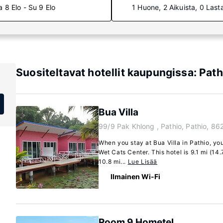
a 8 Elo - Su 9 Elo
1 Huone, 2 Aikuista, 0 Last
Suositeltavat hotellit kaupungissa: Path
Bua Villa
99/9 Pak Khlong , Pathio, Pathio, 86
When you stay at Bua Villa in Pathio, you
Wet Cats Center. This hotel is 9.1 mi (14
10.8 mi...
Lue Lisää
Ilmainen Wi-Fi
Room 9 Hometel