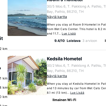
30/5 Moo.6, T. Pakklong A. Pathio,
Bay, Pathio, 86210, TH
Näytä kartta
When you stay at Room 9 Hometel in Path
from Wet Cats Center. This hotel is 8.2 
and 11.7...
Lue Lisää
it
9.4/10
Loistava
3 arvioon
.2 km
Kedsila Hometel
30/2 Moo.6, T. Pakklong A. Pathiu,
o
Bay, Pathio, 86210, TH
Näytä kartta
.1 km
When you stay at Kedsila Hometel in Path
4 km
and 13 minutes by car from Wet Cats Cen
8.1 mi (13 km)...
Lue Lisää
0 km
Ilmainen Wi-Fi
8 km