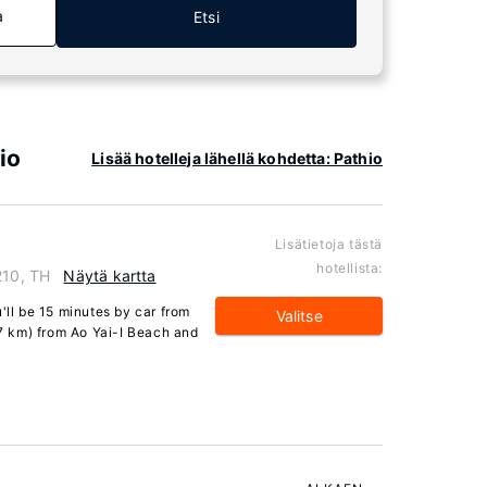
a
Etsi
io
Lisää hotelleja lähellä kohdetta: Pathio
Lisätietoja tästä
hotellista:
210, TH
Näytä kartta
'll be 15 minutes by car from
Valitse
.7 km) from Ao Yai-I Beach and