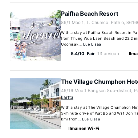
Paifha Beach Resort
86/1 Moo.1, T. Chumco, Pathio, 8616
With a stay at Paifha Beach Resort in Path
from Thung Wua Laen Beach and 22.2 mi
Udomsak...
Lue Lisää
5.4/10
Fair
13 arvioon
Ilma
The Village Chumphon Hot
46/16 Moo.1 Bangson Sub-district, P
kartta
With a stay at The Village Chumphon Hote
5-minute drive of Wat Bo and Wat Don Takh
km) from...
Lue Lisää
Ilmainen Wi-Fi