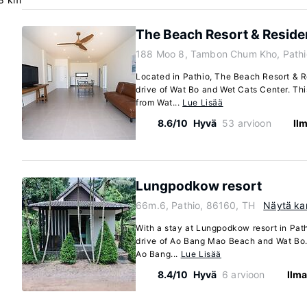
The Beach Resort & Resid
188 Moo 8, Tambon Chum Kho, Pathi
Located in Pathio, The Beach Resort & R
drive of Wat Bo and Wet Cats Center. Thi
from Wat...
Lue Lisää
8.6/10
Hyvä
53 arvioon
Il
Lungpodkow resort
66m.6, Pathio, 86160, TH
Näytä ka
With a stay at Lungpodkow resort in Path
drive of Ao Bang Mao Beach and Wat Bo. T
Ao Bang...
Lue Lisää
8.4/10
Hyvä
6 arvioon
Ilma