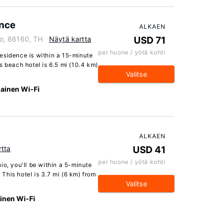
ence
ALKAEN
o, 86160, TH
Näytä kartta
USD 71
per huone / yötä kohti
esidence is within a 15-minute
s beach hotel is 6.5 mi (10.4 km)
Valitse
mainen Wi-Fi
ALKAEN
rtta
USD 41
per huone / yötä kohti
io, you'll be within a 5-minute
his hotel is 3.7 mi (6 km) from
Valitse
inen Wi-Fi