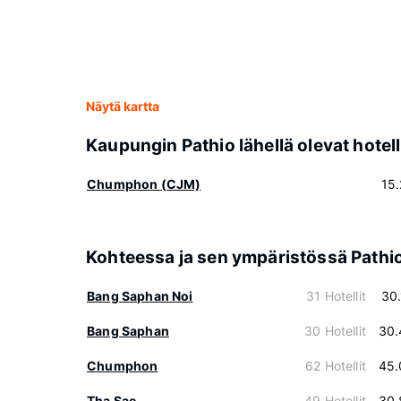
Näytä kartta
Kaupungin Pathio lähellä olevat hotell
Chumphon (CJM)
15
Kohteessa ja sen ympäristössä Pathi
Bang Saphan Noi
31 Hotellit
30
Bang Saphan
30 Hotellit
30.
Chumphon
62 Hotellit
45.
Tha Sae
49 Hotellit
30.