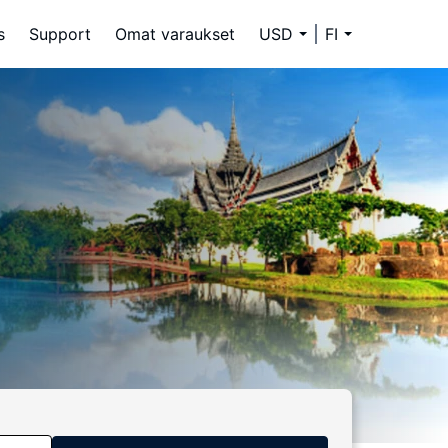
s
Support
Omat varaukset
USD
FI