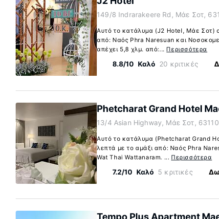
J2 Hotel
149/8 Indrarakeere Rd, Μάε Σοτ, 63
Αυτό το κατάλυμα (J2 Hotel, Μάε Σοτ) 
από: Ναός Phra Naresuan και Νοσοκομε
απέχει 5,8 χλμ. από:...
Περισσότερα
8.8/10
Καλό
20 κριτικές
Δ
Phetcharat Grand Hotel Ma
13/4 Asian Highway, Μάε Σοτ, 63110
Αυτό το κατάλυμα (Phetcharat Grand Ho
λεπτά με το αμάξι από: Ναός Phra Nare
Wat Thai Wattanaram. ...
Περισσότερα
7.2/10
Καλό
5 κριτικές
Δω
Tempo Plus Apartment Mae