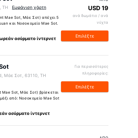
, TH
Εμφάνιση χάρτη
USD 19
ανά δωμάτιο / ανά
nt Mae Sot, Μάε Σοτ) απέχει 5
νύχτα
suan και Νοσοκομείο Mae Sot.
Επιλέξτε
ωρεάν ασύρματο ίντερνετ
Sot
Για περισσότερες
πληροφορίες:
d, Μάε Σοτ, 63110, TH
Επιλέξτε
t Mae Sot, Μάε Σοτ) βρίσκεται
αμάξι από: Νοσοκομείο Mae Sot
άν ασύρματο ίντερνετ
ΑΠΌ