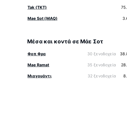
Tak (TKT)
75
Mae Sot (MAQ)
3.
Μέσα και κοντά σε Μάε Σοτ
Φοπ Φρα
30 ξενοδοχεία
38.
Mae Ramat
35 ξενοδοχεία
28
Μιαγουάντι
32 ξενοδοχεία
8