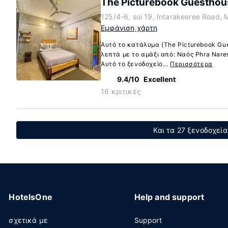
The Picturebook Guesthou
125/4-6, soi 19, Intarakeeree Road,
Εμφάνιση χάρτη
Αυτό το κατάλυμα (The Picturebook Gu
λεπτά με το αμάξι από: Ναός Phra Nare
Αυτό το ξενοδοχείο...
Περισσότερα
9.4/10
Excellent
16 κριτικές
Και τα 27 ξενοδοχεί
HotelsOne
Help and support
σχετικά με
Support