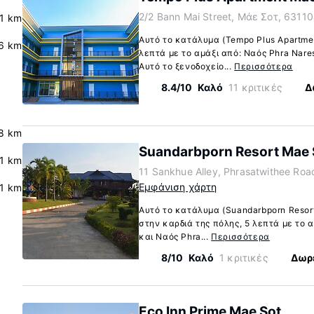
2/2 Bann Mai Street, Μάε Σοτ, 63110
.1 km
Αυτό το κατάλυμα (Tempo Plus Apartme
6 km
λεπτά με το αμάξι από: Ναός Phra Nare
Αυτό το ξενοδοχείο...
Περισσότερα
8.4/10
Καλό
11 κριτικές
Δ
8 km
Suandarbporn Resort Mae 
.1 km
11 Sankhue Alley, Phrasatwithee Roa
Εμφάνιση χάρτη
.1 km
Αυτό το κατάλυμα (Suandarbporn Resor
στην καρδιά της πόλης, 5 λεπτά με το 
και Ναός Phra...
Περισσότερα
8/10
Καλό
1 κριτικές
Δωρε
Eco Inn Prime Mae Sot