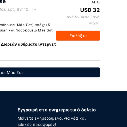
se
ΑΠΌ
 Μάε Σοτ, 63110, TH
USD 32
ανά δωμάτιο / ανά
νύχτα
esthouse, Μάε Σοτ) απέχει 5
suan και Νοσοκομείο Mae Sot.
Επιλέξτε
Δωρεάν ασύρματο ίντερνετ
α σε Μάε Σοτ
Εγγραφή στο ενημερωτικό δελτίο
Μείνετε ενημερωμένοι για νέα και
ειδικές προσφορές!