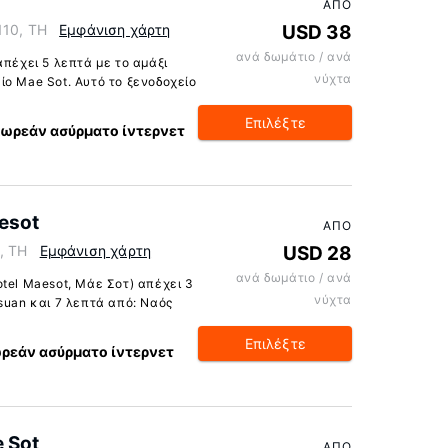
ΑΠΌ
110, TH
Εμφάνιση χάρτη
USD 38
ανά δωμάτιο / ανά
απέχει 5 λεπτά με το αμάξι
νύχτα
ίο Mae Sot. Αυτό το ξενοδοχείο
Επιλέξτε
ωρεάν ασύρματο ίντερνετ
esot
ΑΠΌ
, TH
Εμφάνιση χάρτη
USD 28
ανά δωμάτιο / ανά
tel Maesot, Μάε Σοτ) απέχει 3
νύχτα
suan και 7 λεπτά από: Ναός
Επιλέξτε
ρεάν ασύρματο ίντερνετ
 Sot
ΑΠΌ