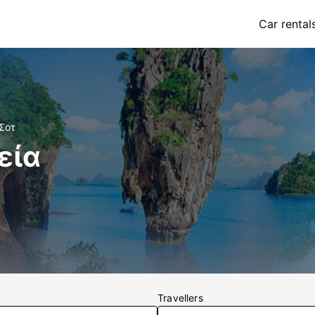
Car rental
Σοτ
εία
Travellers