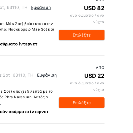
Σοτ, 63110, TH
Εμφάνιση
USD 82
ανά δωμάτιο / ανά
νύχτα
ot, Μάε Σοτ) βρίσκεται στην
 από: Νοσοκομείο Mae Sot και
Επιλέξτε
σύρματο ίντερνετ
ΑΠΌ
ε Σοτ, 63110, TH
Εμφάνιση
USD 22
ανά δωμάτιο / ανά
νύχτα
άε Σοτ) απέχει 5 λεπτά με το
ς Phra Naresuan. Αυτός ο
Επιλέξτε
α
εάν ασύρματο ίντερνετ