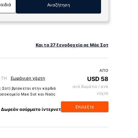
Παιδιά
Αναζήτηση
Και τα 27 ξενοδοχεία σε Μάε Σοτ
ΑΠΌ
, TH
Εμφάνιση χάρτη
USD 58
ανά δωμάτιο / ανά
 Σοτ) βρίσκεται στην καρδιά
νύχτα
Νοσοκομείο Mae Sot και Ναός
Επιλέξτε
Δωρεάν ασύρματο ίντερνετ