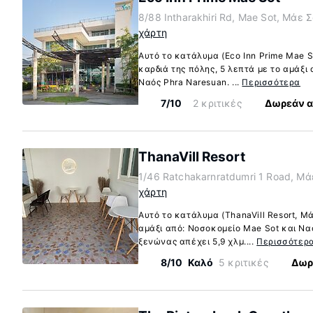
8/88 Intharakhiri Rd, Mae Sot, Μάε 
χάρτη
Αυτό το κατάλυμα (Eco Inn Prime Mae S
καρδιά της πόλης, 5 λεπτά με το αμάξι
Ναός Phra Naresuan. ...
Περισσότερα
7/10
2 κριτικές
Δωρεάν α
ThanaVill Resort
1/46 Ratchakarnratdumri 1 Road, Μά
χάρτη
Αυτό το κατάλυμα (ThanaVill Resort, Μ
αμάξι από: Νοσοκομείο Mae Sot και Ναό
ξενώνας απέχει 5,9 χλμ....
Περισσότερ
8/10
Καλό
5 κριτικές
Δωρ