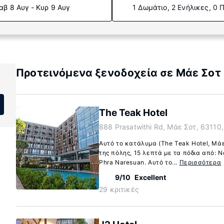
αβ 8 Αυγ - Κυρ 9 Αυγ
1 Δωμάτιο, 2 Ενήλικες, 0 
Προτεινόμενα ξενοδοχεία σε Μάε Σοτ
The Teak Hotel
888 Prasatwithi Rd, Μάε Σοτ, 63110
Αυτό το κατάλυμα (The Teak Hotel, Μάε
της πόλης, 15 λεπτά με τα πόδια από: 
Phra Naresuan. Αυτό το...
Περισσότερα
9/10
Excellent
29 κριτικές