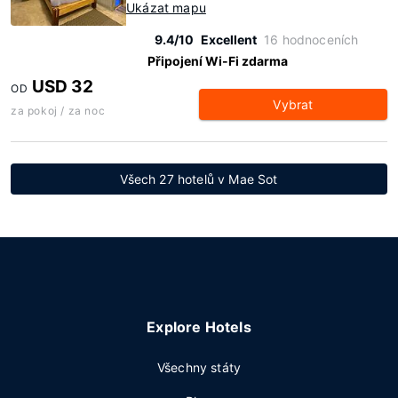
Ukázat mapu
9.4/10
Excellent
16 hodnoceních
Připojení Wi-Fi zdarma
USD 32
OD
Vybrat
za pokoj / za noc
Všech 27 hotelů v Mae Sot
Explore Hotels
Všechny státy