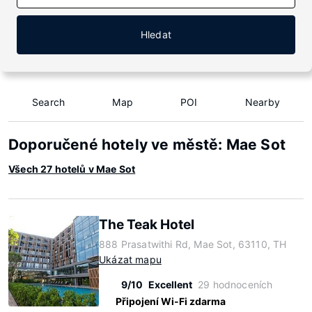
Hledat
Search
Map
POI
Nearby
Doporučené hotely ve městě: Mae Sot
Všech 27 hotelů v Mae Sot
The Teak Hotel
888 Prasatwithi Rd, Mae Sot, 63110, TH
Ukázat mapu
9/10
Excellent
29 hodnoceních
Připojení Wi-Fi zdarma