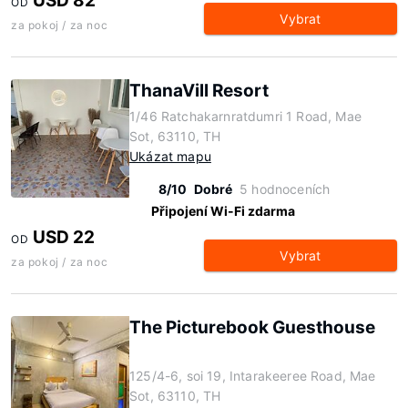
USD 82
OD
Vybrat
za pokoj / za noc
ThanaVill Resort
1/46 Ratchakarnratdumri 1 Road, Mae
Sot, 63110, TH
Ukázat mapu
8/10
Dobré
5 hodnoceních
Připojení Wi-Fi zdarma
USD 22
OD
Vybrat
za pokoj / za noc
The Picturebook Guesthouse
125/4-6, soi 19, Intarakeeree Road, Mae
Sot, 63110, TH