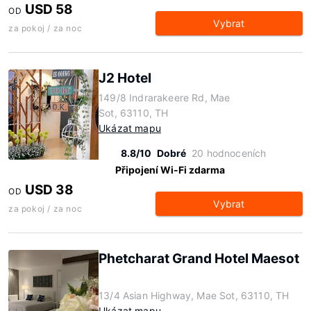
USD 58
OD
Vybrat
za pokoj / za noc
J2 Hotel
149/8 Indrarakeere Rd, Mae
Sot, 63110, TH
Ukázat mapu
8.8/10
Dobré
20 hodnoceních
Připojení Wi-Fi zdarma
USD 38
OD
Vybrat
za pokoj / za noc
Phetcharat Grand Hotel Maesot
13/4 Asian Highway, Mae Sot, 63110, TH
Ukázat mapu