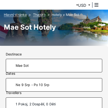
USD
Hlavní stránka
Thajsko
Hotely v Mae Sot
Mae Sot Hotely
Destinace
Dates
Ne 9 Srp - Po 10 Srp
Travellers
1 Pokoj, 2 Dospělí, 0 Děti