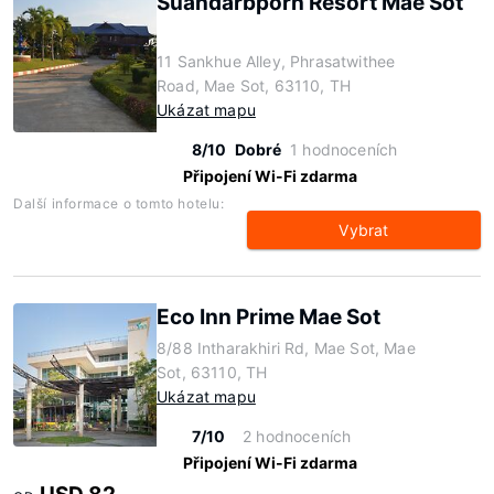
Suandarbporn Resort Mae Sot
11 Sankhue Alley, Phrasatwithee
Road, Mae Sot, 63110, TH
Ukázat mapu
8/10
Dobré
1 hodnoceních
Připojení Wi-Fi zdarma
Další informace o tomto hotelu:
Vybrat
Eco Inn Prime Mae Sot
8/88 Intharakhiri Rd, Mae Sot, Mae
Sot, 63110, TH
Ukázat mapu
7/10
2 hodnoceních
Připojení Wi-Fi zdarma