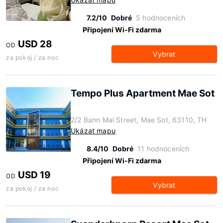
7.2/10
Dobré
5 hodnoceních
Připojení Wi-Fi zdarma
USD 28
OD
Vybrat
za pokoj / za noc
Tempo Plus Apartment Mae Sot
2/2 Bann Mai Street, Mae Sot, 63110, TH
Ukázat mapu
8.4/10
Dobré
11 hodnoceních
Připojení Wi-Fi zdarma
USD 19
OD
Vybrat
za pokoj / za noc